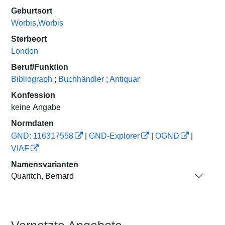
Geburtsort
Worbis,Worbis
Sterbeort
London
Beruf/Funktion
Bibliograph
;
Buchhändler
;
Antiquar
Konfession
keine Angabe
Normdaten
GND: 116317558
|
GND-Explorer
|
OGND
|
VIAF
Namensvarianten
Quaritch, Bernard