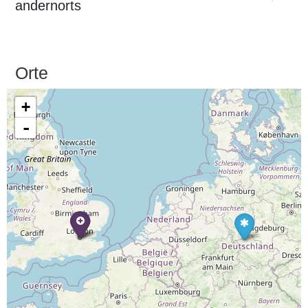
andernorts
Orte
+
-