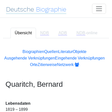
Deutsche
Biographie
Übersicht
NDB
ADB
NDB
-online
Biographien
Quellen
Literatur
Objekte
Ausgehende Verknüpfungen
Eingehende Verknüpfungen
Orte
Zitierweise
Netzwerk
Quaritch, Bernard
Lebensdaten
1819 – 1899