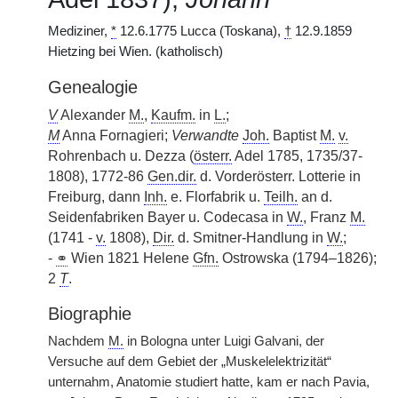
Mediziner,
*
12.6.1775 Lucca (Toskana),
†
12.9.1859
Hietzing bei Wien. (katholisch)
Genealogie
V
Alexander
M.
,
Kaufm.
in
L.
;
M
Anna Fornagieri;
Verwandte
Joh.
Baptist
M.
v.
Rohrenbach u. Dezza (
österr.
Adel 1785, 1735/37-
1808), 1772-86
Gen.dir.
d. Vorderösterr. Lotterie in
Freiburg, dann
Inh.
e. Florfabrik u.
Teilh.
an d.
Seidenfabriken Bayer u. Codecasa in
W.
, Franz
M.
(1741 -
v.
1808),
Dir.
d. Smitner-Handlung in
W.
;
-
⚭
Wien 1821 Helene
Gfn.
Ostrowska (1794–1826);
2
T
.
Biographie
Nachdem
M.
in Bologna unter Luigi Galvani, der
Versuche auf dem Gebiet der „Muskelelektrizität“
unternahm, Anatomie studiert hatte, kam er nach Pavia,