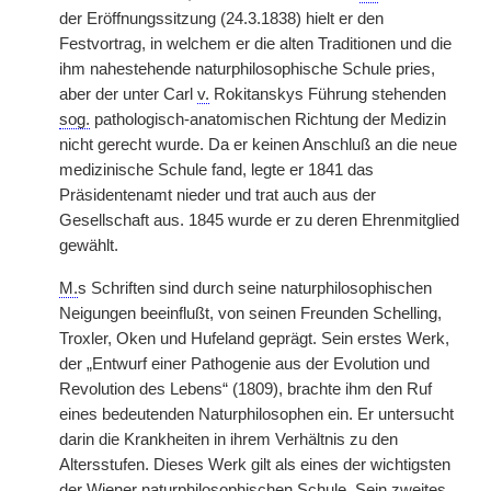
der Eröffnungssitzung (24.3.1838) hielt er den
Festvortrag, in welchem er die alten Traditionen und die
ihm nahestehende naturphilosophische Schule pries,
aber der unter Carl
v.
Rokitanskys Führung stehenden
sog.
pathologisch-anatomischen Richtung der Medizin
nicht gerecht wurde. Da er keinen Anschluß an die neue
medizinische Schule fand, legte er 1841 das
Präsidentenamt nieder und trat auch aus der
Gesellschaft aus. 1845 wurde er zu deren Ehrenmitglied
gewählt.
M.
s Schriften sind durch seine naturphilosophischen
Neigungen beeinflußt, von seinen Freunden Schelling,
Troxler, Oken und Hufeland geprägt. Sein erstes Werk,
der „Entwurf einer Pathogenie aus der Evolution und
Revolution des Lebens“ (1809), brachte ihm den Ruf
eines bedeutenden Naturphilosophen ein. Er untersucht
darin die Krankheiten in ihrem Verhältnis zu den
Altersstufen. Dieses Werk gilt als eines der wichtigsten
der Wiener naturphilosophischen Schule. Sein zweites