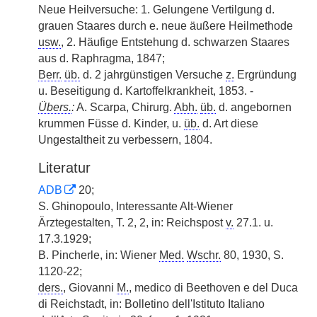
Neue Heilversuche: 1. Gelungene Vertilgung d.
grauen Staares durch e. neue äußere Heilmethode
usw.
, 2. Häufige Entstehung d. schwarzen Staares
aus d. Raphragma, 1847;
Berr.
üb.
d. 2 jahrgünstigen Versuche
z.
Ergründung
u. Beseitigung d. Kartoffelkrankheit, 1853. -
Übers.
:
A. Scarpa, Chirurg.
Abh.
üb.
d. angebornen
krummen Füsse d. Kinder, u.
üb.
d. Art diese
Ungestaltheit zu verbessern, 1804.
Literatur
ADB
20;
S. Ghinopoulo, Interessante Alt-Wiener
Ärztegestalten, T. 2, 2, in: Reichspost
v.
27.1. u.
17.3.1929;
B. Pincherle, in: Wiener
Med.
Wschr.
80, 1930, S.
1120-22;
ders.
, Giovanni
M.
, medico di Beethoven e del Duca
di Reichstadt, in: Bolletino dell'Istituto Italiano