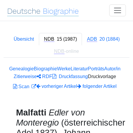
Deutsche
Biographie
Übersicht
NDB
15 (1987)
ADB
20 (1884)
NDB
-online
Genealogie
Biographie
Werke
Literatur
Porträts
Autor/in
Zitierweise
RDF
Druckfassung
Druckvorlage
vorheriger Artikel
folgender Artikel
Scan
Malfatti
Edler von
Monteregio
(österreichischer
Adel 1837),
Johann