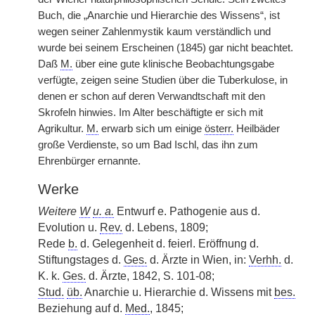
Buch, die „Anarchie und Hierarchie des Wissens“, ist
wegen seiner Zahlenmystik kaum verständlich und
wurde bei seinem Erscheinen (1845) gar nicht beachtet.
Daß
M.
über eine gute klinische Beobachtungsgabe
verfügte, zeigen seine Studien über die Tuberkulose, in
denen er schon auf deren Verwandtschaft mit den
Skrofeln hinwies. Im Alter beschäftigte er sich mit
Agrikultur.
M.
erwarb sich um einige
österr.
Heilbäder
große Verdienste, so um Bad Ischl, das ihn zum
Ehrenbürger ernannte.
Werke
Weitere
W
u. a.
Entwurf e. Pathogenie aus d.
Evolution u.
Rev.
d. Lebens, 1809;
Rede
b.
d. Gelegenheit d. feierl. Eröffnung d.
Stiftungstages d.
Ges.
d. Ärzte in Wien, in:
Verhh.
d.
K. k.
Ges.
d. Ärzte, 1842, S. 101-08;
Stud.
üb.
Anarchie u. Hierarchie d. Wissens mit
bes.
Beziehung auf d.
Med.
, 1845;