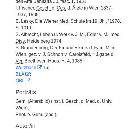
dell'Arte Sanitaria 30,
fasc.
1, 1931;
I. Fischer,
Gesch.
d.
Ges.
d. Ärzte in Wien 1837-
1937, 1938;
E. Lesky, Die Wiener
Med.
Schule im 19.
Jh.
, ²1978,
S. 101 f.;
S. Albrecht, Leben u. Werk
v.
J.
M.
, Edler
v.
M.
,
med.
Diss.
Heidelberg 1974;
S. Brandenburg, Der Freundeskreis d.
Fam.
M.
in
Wien,
gez.
v.
J. Schnorr
v.
Carolsfeld, = J.gabe d.
Ver.
Beethoven-Haus, H. 4, 1985;
Wurzbach
16;
BLÄ
;
ÖBL
.
Porträts
Gem.
(Altersbild) (
Inst.
f.
Gesch.
d.
Med.
d.
Univ.
Wien);
Phot.
e.
Gem.
(
ebd.
).
Autor/in