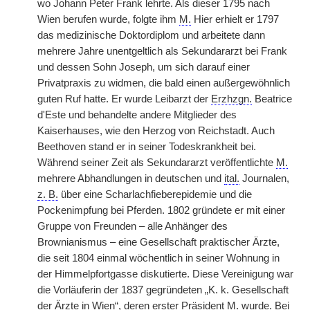
wo Johann Peter Frank lehrte. Als dieser 1795 nach
Wien berufen wurde, folgte ihm
M.
Hier erhielt er 1797
das medizinische Doktordiplom und arbeitete dann
mehrere Jahre unentgeltlich als Sekundararzt bei Frank
und dessen Sohn Joseph, um sich darauf einer
Privatpraxis zu widmen, die bald einen außergewöhnlich
guten Ruf hatte. Er wurde Leibarzt der
Erzhzgn.
Beatrice
d'Este und behandelte andere Mitglieder des
Kaiserhauses, wie den Herzog von Reichstadt. Auch
Beethoven stand er in seiner Todeskrankheit bei.
Während seiner Zeit als Sekundararzt veröffentlichte
M.
mehrere Abhandlungen in deutschen und
ital.
Journalen,
z. B.
über eine Scharlachfieberepidemie und die
Pockenimpfung bei Pferden. 1802 gründete er mit einer
Gruppe von Freunden – alle Anhänger des
Brownianismus – eine Gesellschaft praktischer Ärzte,
die seit 1804 einmal wöchentlich in seiner Wohnung in
der Himmelpfortgasse diskutierte. Diese Vereinigung war
die Vorläuferin der 1837 gegründeten „K. k. Gesellschaft
der Ärzte in Wien“, deren erster Präsident
M.
wurde. Bei