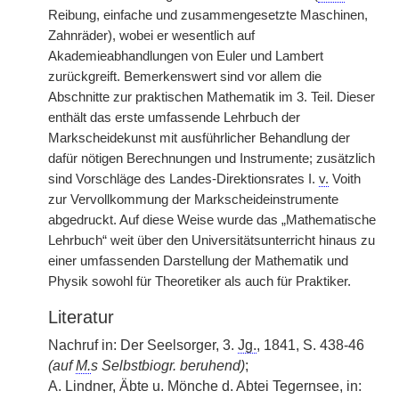
Reibung, einfache und zusammengesetzte Maschinen,
Zahnräder), wobei er wesentlich auf
Akademieabhandlungen von Euler und Lambert
zurückgreift. Bemerkenswert sind vor allem die
Abschnitte zur praktischen Mathematik im 3. Teil. Dieser
enthält das erste umfassende Lehrbuch der
Markscheidekunst mit ausführlicher Behandlung der
dafür nötigen Berechnungen und Instrumente; zusätzlich
sind Vorschläge des Landes-Direktionsrates I.
v.
Voith
zur Vervollkommung der Markscheideinstrumente
abgedruckt. Auf diese Weise wurde das „Mathematische
Lehrbuch“ weit über den Universitätsunterricht hinaus zu
einer umfassenden Darstellung der Mathematik und
Physik sowohl für Theoretiker als auch für Praktiker.
Literatur
Nachruf in: Der Seelsorger, 3.
Jg.
, 1841, S. 438-46
(auf
M.
s Selbstbiogr. beruhend)
;
A. Lindner, Äbte u. Mönche d. Abtei Tegernsee, in: