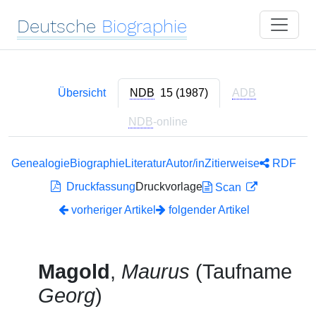
Deutsche
Biographie
Übersicht
NDB
15 (1987)
ADB
NDB
-online
Genealogie
Biographie
Literatur
Autor/in
Zitierweise
RDF
Druckfassung
Druckvorlage
Scan
vorheriger Artikel
folgender Artikel
Magold
,
Maurus
(Taufname
Georg
)