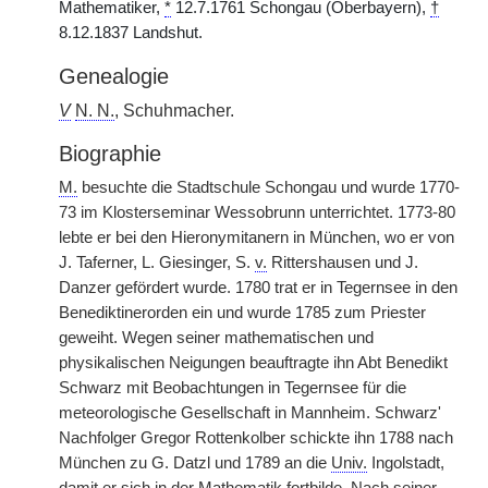
Mathematiker,
*
12.7.1761 Schongau (Oberbayern),
†
8.12.1837 Landshut.
Genealogie
V
N. N.
, Schuhmacher.
Biographie
M.
besuchte die Stadtschule Schongau und wurde 1770-
73 im Klosterseminar Wessobrunn unterrichtet. 1773-80
lebte er bei den Hieronymitanern in München, wo er von
J. Taferner, L. Giesinger, S.
v.
Rittershausen und J.
Danzer gefördert wurde. 1780 trat er in Tegernsee in den
Benediktinerorden ein und wurde 1785 zum Priester
geweiht. Wegen seiner mathematischen und
physikalischen Neigungen beauftragte ihn Abt Benedikt
Schwarz mit Beobachtungen in Tegernsee für die
meteorologische Gesellschaft in Mannheim. Schwarz'
Nachfolger Gregor Rottenkolber schickte ihn 1788 nach
München zu G. Datzl und 1789 an die
Univ.
Ingolstadt,