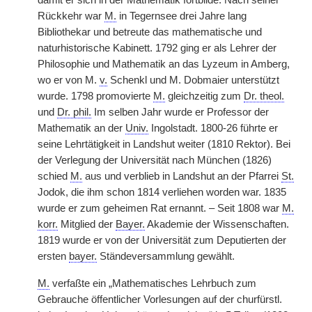
damit er sich in der Mathematik fortbilde. Nach seiner
Rückkehr war
M.
in Tegernsee drei Jahre lang
Bibliothekar und betreute das mathematische und
naturhistorische Kabinett. 1792 ging er als Lehrer der
Philosophie und Mathematik an das Lyzeum in Amberg,
wo er von M.
v.
Schenkl und M. Dobmaier unterstützt
wurde. 1798 promovierte
M.
gleichzeitig zum
Dr. theol.
und
Dr. phil.
Im selben Jahr wurde er Professor der
Mathematik an der
Univ.
Ingolstadt. 1800-26 führte er
seine Lehrtätigkeit in Landshut weiter (1810 Rektor). Bei
der Verlegung der Universität nach München (1826)
schied
M.
aus und verblieb in Landshut an der Pfarrei
St.
Jodok, die ihm schon 1814 verliehen worden war. 1835
wurde er zum geheimen Rat ernannt. – Seit 1808 war
M.
korr.
Mitglied der
Bayer.
Akademie der Wissenschaften.
1819 wurde er von der Universität zum Deputierten der
ersten
bayer.
Ständeversammlung gewählt.
M.
verfaßte ein „Mathematisches Lehrbuch zum
Gebrauche öffentlicher Vorlesungen auf der churfürstl.