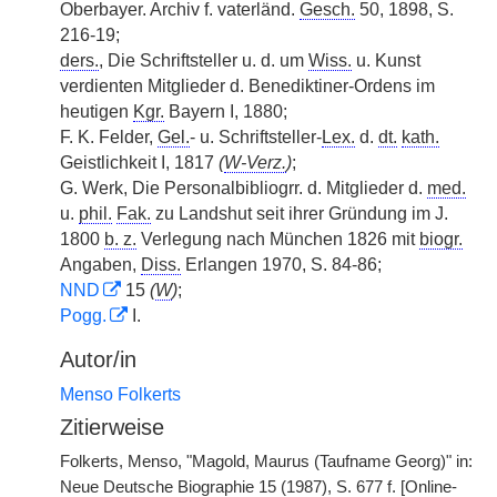
Oberbayer. Archiv f. vaterländ.
Gesch.
50, 1898, S.
216-19;
ders.
, Die Schriftsteller u. d. um
Wiss.
u. Kunst
verdienten Mitglieder d. Benediktiner-Ordens im
heutigen
Kgr.
Bayern I, 1880;
F. K. Felder,
Gel.
- u. Schriftsteller-
Lex.
d.
dt.
kath.
Geistlichkeit I, 1817
(
W-Verz.
)
;
G. Werk, Die Personalbibliogrr. d. Mitglieder d.
med.
u.
phil.
Fak.
zu Landshut seit ihrer Gründung im J.
1800
b. z.
Verlegung nach München 1826 mit
biogr.
Angaben,
Diss.
Erlangen 1970, S. 84-86;
NND
15
(
W
)
;
Pogg.
I.
Autor/in
Menso Folkerts
Zitierweise
Folkerts, Menso, "Magold, Maurus (Taufname Georg)" in:
Neue Deutsche Biographie 15 (1987), S. 677 f. [Online-