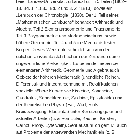
baier. Landes-Universität zu Landshut“ in 5 Teilen (1802–
13,
Bd.
1: ⁴1830;
Bd.
2 und 3, 2: ²1813), sowie ein
„Lehrbuch der Chronologie“ (1830). Der 1. Teil seines
„Mathematischen Lehrbuchs“ behandelt Arithmetik und
Algebra, Teil 2 Elementargeometrie und Trigonometrie,
Teil 3 Polygonometrie und Markscheidekunst sowie
höhere Geometrie, Teil 4 und 5 die Mechanik fester
Körper. Dieses Werk unterscheidet sich von den
üblichen Universitätslehrbüchern der Zeit durch seine
ungewöhnliche Vielseitigkeit. Es behandelt neben der
elementaren Arithmetik, Geometrie und Algebra auch
Gebiete der höheren Mathematik (unendliche Reihen,
Differential- und Integralrechnung mit Rektifikationen,
spezielle höhere Kurven wie Kissoide, Konchoide,
Quadratrix, Schnekkenlinie, Zykloide, Epizykloide) und
der theoretischen Physik (Fall, Wurf, Stoß,
Kreisbewegung, Elastizität) unter Benutzung guter und
aktueller Arbeiten (
u. a.
von Euler, Kästner, Karsten,
Carnot, Prony, Eytelwein). Sehr ausführlich geht
M.
auch
auf Probleme der angewandten Mechanik ein (
z. B.