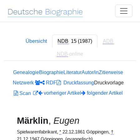
Deutsche
Biographie
Übersicht
NDB
15 (1987)
ADB
NDB
-online
Genealogie
Biographie
Literatur
Autor/in
Zitierweise
Netzwerk
RDF
Druckfassung
Druckvorlage
vorheriger Artikel
folgender Artikel
Scan
Märklin
,
Eugen
Spielwarenfabrikant,
*
22.12.1861 Göppingen,
†
21.12.1947 Göppingen. (evangelisch)