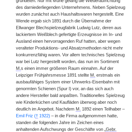
gründeten. Nur mit Mühe gelang die Wiederaufrichtung
des darniederliegenden Unternehmens. Neben Spielzeug
wurden zunächst auch Haushaltswaren hergestellt. Eine
Wende ergab sich 1891 durch die Übernahme der
Ellwanger Blechspielzeugfabrik Ludwig Lutz, deren aus
lackiertem Weißblech gefertigte Erzeugnisse im In- und
Ausland einen hervorragenden Ruf hatten, aber wegen
veralteter Produktions- und Absatzmethoden nicht mehr
konkurrenzfähig waren. Vor allem technisches Spielzeug
war bei Lutz hergestellt worden, das nun im Sortiment
M.
s einen immer größeren Raum einnahm. Auf der
Leipziger Frühjahrsmesse 1891 stellte
M.
erstmals ein
ausbaufähiges System einer Uhrwerks-Eisenbahn mit
genormten Schienen (Spur I) vor, an das sich auch
andere Hersteller bald anpaßten. Traditionelles Spielzeug
wie Kinderküchen und Kaufläden überwog aber noch
deutlich im Angebot. Nachdem
M.
1892 einen Teilhaber –
Emil Friz (
†
1922)
– in die Firma aufgenommen hatte,
standen die folgenden Jahre im Zeichen eines
anhaltenden Aufschwungs der Geschäfte von „
Gebr.