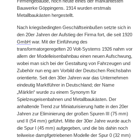
Firmengebäude, noch heute eines der markantesten
Bauwerke Göppingens. 1914 wurden erstmals
Metallbaukästen hergestellt.
Nach kriegsbedingten Geschäftseinbußen setzte sich in
den 20er Jahren der Aufstieg der Firma fort, die seit 1920
GmbH
war. Mit der Einführung des
transformatorgeregelten 20 Volt-Systems 1926 nahm vor
allem der Modelleisenbahnbau einen neuen Aufschwung,
wobei man sich bei der Gestaltung von Fahrzeugen und
Zubehör nun eng am Vorbild der Deutschen Reichsbahn
orientierte. Seit den 30er Jahren war das Unternehmen
eindeutig Marktführer in Deutschland; der Name
„Märklin“ wurde zu einem Synonym für
Spielzeugeisenbahnen und Metallbaukästen. Der
anhaltende Trend zur Miniaturisierung hatte in den 20er
Jahren zur Eliminierung der großen Spuren III (75 mm)
und II (54 mm) geführt. Mitte der 30er Jahre wurde auch
die Spur I (45 mm) aufgegeben, und die bis dahin noch
teilweise dampfgetriebenen Modelle der Spur 0 (32 mm)