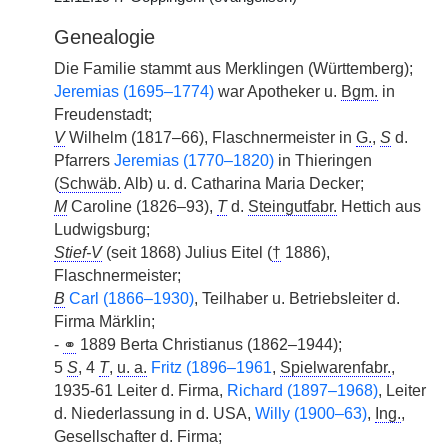
Genealogie
Die Familie stammt aus Merklingen (Württemberg);
Jeremias (1695–1774)
war Apotheker u.
Bgm.
in
Freudenstadt;
V
Wilhelm (1817–66), Flaschnermeister in
G.
,
S
d.
Pfarrers
Jeremias (1770–1820)
in Thieringen
(
Schwäb.
Alb) u. d. Catharina Maria Decker;
M
Caroline (1826–93),
T
d.
Steingutfabr.
Hettich aus
Ludwigsburg;
Stief-V
(seit 1868) Julius Eitel (
†
1886),
Flaschnermeister;
B
Carl (1866–1930)
, Teilhaber u. Betriebsleiter d.
Firma Märklin;
-
⚭
1889 Berta Christianus (1862–1944);
5
S
, 4
T
,
u. a.
Fritz (1896–1961
,
Spielwarenfabr.
,
1935-61 Leiter d. Firma,
Richard (1897–1968)
, Leiter
d. Niederlassung in d. USA,
Willy (1900–63)
,
Ing.
,
Gesellschafter d. Firma;