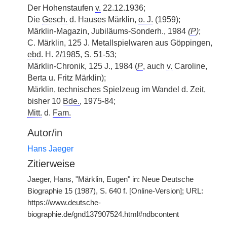
Der Hohenstaufen
v.
22.12.1936;
Die
Gesch.
d. Hauses Märklin,
o. J.
(1959);
Märklin-Magazin, Jubiläums-Sonderh., 1984
(
P
)
;
C. Märklin, 125 J. Metallspielwaren aus Göppingen,
ebd.
H. 2/1985, S. 51-53;
Märklin-Chronik, 125 J., 1984 (
P
, auch
v.
Caroline,
Berta u. Fritz Märklin);
Märklin, technisches Spielzeug im Wandel d. Zeit,
bisher 10
Bde.
, 1975-84;
Mitt.
d.
Fam.
Autor/in
Hans Jaeger
Zitierweise
Jaeger, Hans, "Märklin, Eugen" in: Neue Deutsche
Biographie 15 (1987), S. 640 f. [Online-Version]; URL:
https://www.deutsche-
biographie.de/gnd137907524.html#ndbcontent