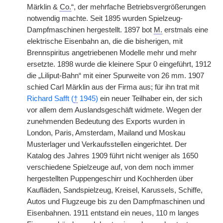
Märklin &
Co.
“, der mehrfache Betriebsvergrößerungen
notwendig machte. Seit 1895 wurden Spielzeug-
Dampfmaschinen hergestellt. 1897 bot
M.
erstmals eine
elektrische Eisenbahn an, die die bisherigen, mit
Brennspiritus angetriebenen Modelle mehr und mehr
ersetzte. 1898 wurde die kleinere Spur 0 eingeführt, 1912
die „Liliput-Bahn“ mit einer Spurweite von 26 mm. 1907
schied Carl Märklin aus der Firma aus; für ihn trat mit
Richard Safft (
†
1945)
ein neuer Teilhaber ein, der sich
vor allem dem Auslandsgeschäft widmete. Wegen der
zunehmenden Bedeutung des Exports wurden in
London, Paris, Amsterdam, Mailand und Moskau
Musterlager und Verkaufsstellen eingerichtet. Der
Katalog des Jahres 1909 führt nicht weniger als 1650
verschiedene Spielzeuge auf, von dem noch immer
hergestellten Puppengeschirr und Kochherden über
Kaufläden, Sandspielzeug, Kreisel, Karussels, Schiffe,
Autos und Flugzeuge bis zu den Dampfmaschinen und
Eisenbahnen. 1911 entstand ein neues, 110 m langes