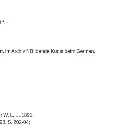
 f. -
r.
im Archiv f. Bildende Kunst beim
German.
r W.
L.
…,1891;
93, S. 202-04;