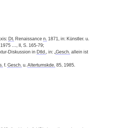
axis:
Dt.
Renaissance
n.
1871, in: Künstler. u.
1975 …, II, S. 165-79;
ektur-Diskussion in
Dtld.
, in: „
Gesch.
allein ist
s.
f.
Gesch.
u.
Altertumskde.
85, 1985.