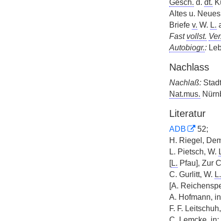
Gesch.
d.
dt.
K
Altes u. Neues
Briefe
v.
W.
L.
a
Fast
vollst.
Ver
Autobiogr.
:
Leb
Nachlass
Nachlaß:
Stadt
Nat.mus.
Nürnb
Literatur
ADB
52;
H. Riegel, De
L. Pietsch, W.
[
L.
Pfau], Zur C
C. Gurlitt, W.
L.
[A. Reichenspe
A. Hofmann, i
F. F. Leitschuh,
C. Lemcke, in: