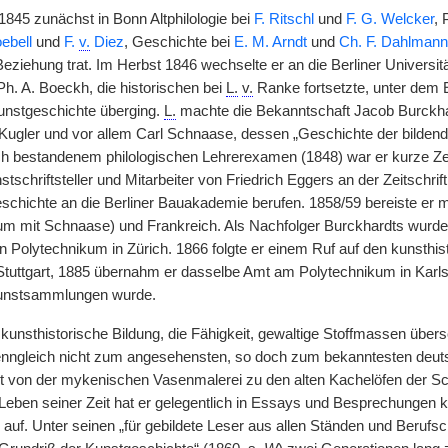
 1845 zunächst in Bonn Altphilologie bei
F. Ritschl
und
F. G. Welcker
, 
ebell
und
F.
v.
Diez
, Geschichte bei
E. M. Arndt
und
Ch. F. Dahlmann
Beziehung trat. Im Herbst 1846 wechselte er an die Berliner Universitä
. A. Boeckh, die historischen bei
L.
v.
Ranke fortsetzte, unter dem 
unstgeschichte überging.
L.
machte die Bekanntschaft Jacob Burckhar
Kugler und vor allem Carl Schnaase, dessen „Geschichte der bildend
ch bestandenem philologischen Lehrerexamen (1848) war er kurze Z
stschriftsteller und Mitarbeiter von Friedrich Eggers an der Zeitschri
geschichte an die Berliner Bauakademie berufen. 1858/59 bereiste er
um mit Schnaase) und Frankreich. Als Nachfolger Burckhardts wurd
 Polytechnikum in Zürich. 1866 folgte er einem Ruf auf den kunsthi
Stuttgart, 1885 übernahm er dasselbe Amt am Polytechnikum in Karls
unstsammlungen wurde.
unsthistorische Bildung, die Fähigkeit, gewaltige Stoffmassen übers
enngleich nicht zum angesehensten, so doch zum bekanntesten deuts
cht von der mykenischen Vasenmalerei zu den alten Kachelöfen der S
 Leben seiner Zeit hat er gelegentlich in Essays und Besprechungen k
auf. Unter seinen „für gebildete Leser aus allen Ständen und Berufs