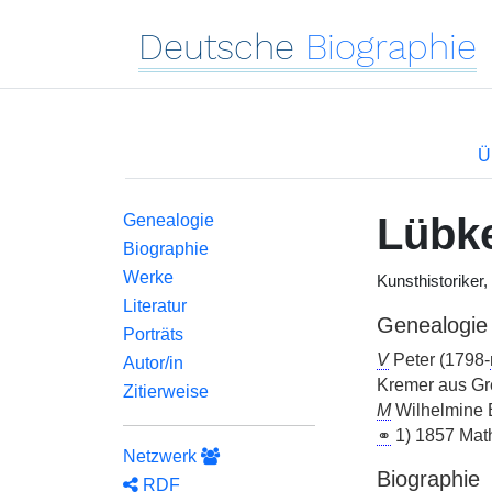
Deutsche
Biographie
Ü
Lübk
Genealogie
Biographie
Werke
Kunsthistoriker,
Literatur
Genealogie
Porträts
V
Peter (1798-
Autor/in
Kremer aus Gr
Zitierweise
M
Wilhelmine 
⚭
1) 1857 Mat
Netzwerk
Biographie
RDF