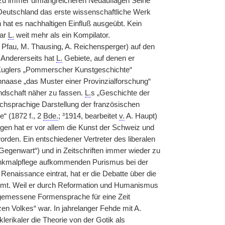
 zu immer umfangreicheren Neuauflagen Seine
 Deutschland das erste wissenschaftliche Werk
n hat es nachhaltigen Einfluß ausgeübt. Kein
war
L.
weit mehr als ein Kompilator.
Pfau, M. Thausing, A. Reichensperger) auf den
. Andererseits hat
L.
Gebiete, auf denen er
n Kuglers „Pommerscher Kunstgeschichte“
chnaase „das Muster einer Provinzialforschung“
ndschaft näher zu fassen.
L.
s „Geschichte der
schsprachige Darstellung der französischen
“ (1872 f., 2
Bde.
; ³1914, bearbeitet
v.
A. Haupt)
gen hat er vor allem die Kunst der Schweiz und
orden. Ein entschiedener Vertreter des liberalen
 Gegenwart“) und in Zeitschriften immer wieder zu
Denkmalpflege aufkommenden Purismus bei der
 Renaissance eintrat, hat er die Debatte über die
timmt. Weil er durch Reformation und Humanismus
angemessene Formensprache für eine Zeit
en Volkes“ war. In jahrelanger Fehde mit A.
erikaler die Theorie von der Gotik als