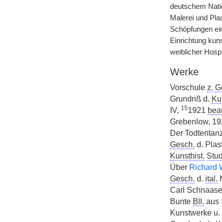
deutschem Natio
Malerei und Pla
Schöpfungen ein
Einrichtung kun
weiblicher Hosp
Werke
Vorschule
z.
G
Grundriß d.
Ku
15
IV,
1921
bea
Grebenlow, 19
Der Todtentanz
Gesch.
d. Plas
Kunsthist.
Stud
Über
Richard 
Gesch.
d.
ital.
M
Carl Schnaas
Bunte
Bll.
aus 
Kunstwerke u. 