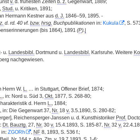
unst
v.
d. frühesten Zeiten
b. z.
Gegenwart, 1889;
,
Stud.
u. Kritiken, 1891;
n Hermann Kestner aus
d. J.
1846–59, 1895. -
z.
d. rd. 40 vf.
bzw.
hrsg.
Buchpublikationen
in:
Kukula
, S. 573
enserinnerungen (bis 1864), 1891
(
P
).
|
- u.
Landesbibl.
Dortmund u.
Landesbibl.
Karlsruhe. Weitere
Kor
erg nachgewiesen.
m Herrn W.
L.
… in Stuttgart, Offener Brief, 1874;
L.
, in: Nord u. Süd 3,
Okt.
1877, S. 268-80;
harakteristik d. Herrn
L.
, 1884;
, in: Die Gegenwart 37,
Nr.
18
v.
3.5.1890, S. 280-82;
rger], Reichensperger-Janssen u. d. Kunsthistoriker
Prof.
Docto
n:
Dt.
Bauztg.
27,
Nr.
30
v.
15.4.1893, S. 185-87,
Nr.
32
v.
22.4.18
 in:
ZGORh
,
NF
8, 1893, S. 536 f.;
Beil.
Nr.
164
z.
Allg.
Ztg.
v.
19.7.1893, S. 1-6;