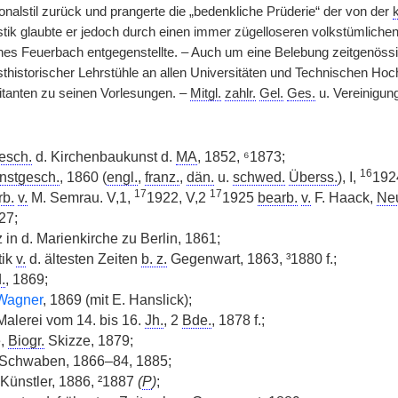
nalstil zurück und prangerte die „bedenkliche Prüderie“ der von der
stik glaubte er jedoch durch einen immer zügelloseren volkstümlichen
es Feuerbach entgegenstellte. – Auch um eine Belebung zeitgenössis
sthistorischer Lehrstühle an allen Universitäten und Technischen Hoc
itanten zu seinen Vorlesungen. –
Mitgl.
zahlr.
Gel.
Ges.
u. Vereinigun
esch.
d. Kirchenbaukunst d.
MA
, 1852, ⁶1873;
16
nstgesch.
, 1860 (
engl.
,
franz.
,
dän.
u.
schwed.
Überss.
), I,
19
17
17
rb.
v.
M. Semrau. V,1,
1922, V,2
1925
bearb.
v.
F. Haack,
Ne
27;
 in d. Marienkirche zu Berlin, 1861;
tik
v.
d. ältesten Zeiten
b. z.
Gegenwart, 1863, ³1880 f.;
.
, 1869;
Wagner
, 1869 (mit E. Hanslick);
alerei vom 14. bis 16.
Jh.
, 2
Bde.
, 1878 f.;
e,
Biogr.
Skizze, 1879;
Schwaben, 1866–84, 1885;
Künstler, 1886, ²1887
(
P
)
;