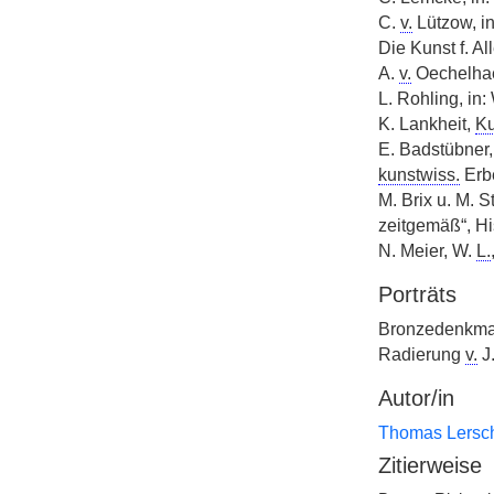
C.
v.
Lützow, i
Die Kunst f. Al
A.
v.
Oechelhae
L. Rohling, in:
K. Lankheit,
Ku
E. Badstübner
kunstwiss.
Erbe
M. Brix u. M. 
zeitgemäß“, Hi
N. Meier, W.
L.
Porträts
Bronzedenkm
Radierung
v.
J
Autor/in
Thomas Lersc
Zitierweise