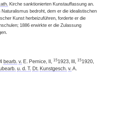
kath.
Kirche sanktionierten Kunstauffassung an.
 Naturalismus bedroht, dem er die idealistischen
cher Kunst herbeizuführen, forderte er die
hschulen; 1886 erwirkte er die Zulassung
gen.
15
15
24
bearb.
v.
E. Pernice, II,
1923, III,
1920,
ubearb.
u. d. T.
Dt.
Kunstgesch.
v.
A.