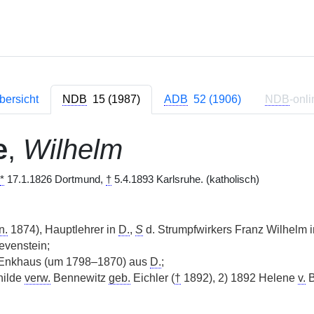
bersicht
NDB
15 (1987)
ADB
52 (1906)
NDB
-onli
e
,
Wilhelm
*
17.1.1826 Dortmund,
†
5.4.1893 Karlsruhe. (katholisch)
n.
1874), Hauptlehrer in
D.
,
S
d. Strumpfwirkers Franz Wilhelm i
evenstein;
Enkhaus (um 1798–1870) aus
D.
;
hilde
verw.
Bennewitz
geb.
Eichler (
†
1892), 2) 1892 Helene
v.
B