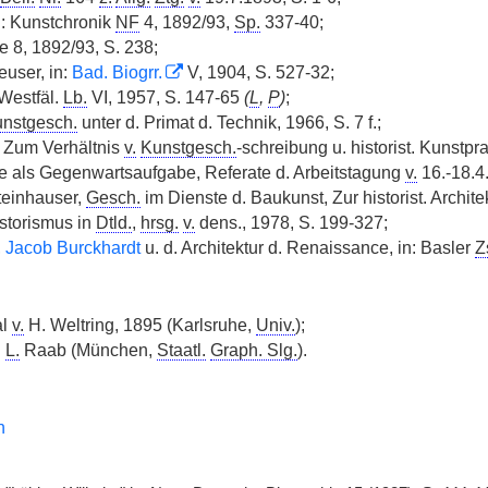
n: Kunstchronik
NF
4, 1892/93,
Sp.
337-40;
le 8, 1892/93, S. 238;
user, in:
Bad. Biogrr.
V, 1904, S. 527-32;
 Westfäl.
Lb.
VI, 1957, S. 147-65
(
L
,
P
)
;
nstgesch.
unter d. Primat d. Technik, 1966, S. 7 f.;
, Zum Verhältnis
v.
Kunstgesch.
-schreibung u. historist. Kunstpr
 als Gegenwartsaufgabe, Referate d. Arbeitstagung
v.
16.-18.4.
Steinhauser,
Gesch.
im Dienste d. Baukunst, Zur historist. Archit
storismus in
Dtld.
,
hrsg.
v.
dens., 1978, S. 199-327;
,
Jacob Burckhardt
u. d. Architektur d. Renaissance, in: Basler
Z
al
v.
H. Weltring, 1895 (Karlsruhe,
Univ.
);
.
L.
Raab (München,
Staatl.
Graph. Slg.
).
h