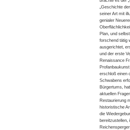
brachte es der 
„Geschichte der
seiner Art mit i
genialer Neuere
Oberflächlichkei
Plan, und selbs
forschend tätig
ausgerichtet, er
und der erste V
Renaissance Fra
Profanbaukunst
erschloß einen 
Schwabens erfo
Bürgertums, hat 
aktuellen Frage
Restaurierung mi
historistische 
die Wiedergebur
bereitzustellen
Reichensperger 