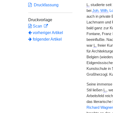
Druckfassung
L.
studierte seit
bei
Joh.
Wilh.
Lo
auch in private 
Druckvorlage
Lachmann und Ph
Scan
bald ganz zur K
vorheriger Artikel
Fontane, Franz 
folgender Artikel
beeinflußte. Na
war
L.
freier Kun
für Architektur
Belgien (wieder
Eidgenössischen
Kunstschule in 
Großherzogl. K
Seine immense k
Stil ließen
L.
, w
Arbeitsfeld rei
das literarische
Richard Wagner