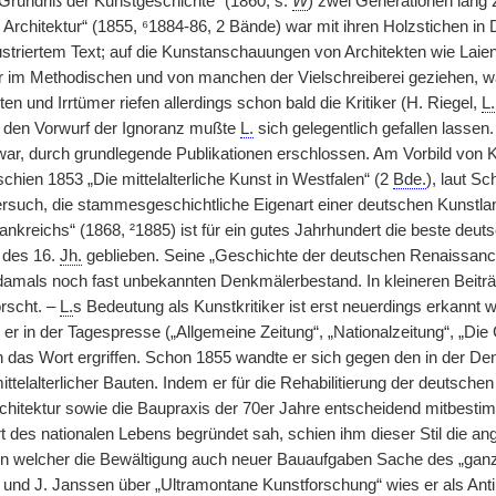
„Grundriß der Kunstgeschichte“ (1860, s.
W
) zwei Generationen lang
 Architektur“ (1855, ⁶1884-86, 2 Bände) war mit ihren Holzstichen in
llustriertem Text; auf die Kunstanschauungen von Architekten wie Laie
r im Methodischen und von manchen der Vielschreiberei geziehen, 
ten und Irrtümer riefen allerdings schon bald die Kritiker (H. Riegel,
L.
t den Vorwurf der Ignoranz mußte
L.
sich gelegentlich gefallen lassen
 war, durch grundlegende Publikationen erschlossen. Am Vorbild vo
schien 1853 „Die mittelalterliche Kunst in Westfalen“ (2
Bde.
), laut S
ersuch, die stammesgeschichtliche Eigenart einer deutschen Kunstla
nkreichs“ (1868, ²1885) ist für ein gutes Jahrhundert die beste deut
 des 16.
Jh.
geblieben. Seine „Geschichte der deutschen Renaissance
damals noch fast unbekannten Denkmälerbestand. In kleineren Beiträ
rscht. –
L.
s Bedeutung als Kunstkritiker ist erst neuerdings erkannt w
er in der Tagespresse („Allgemeine Zeitung“, „Nationalzeitung“, „Die
n das Wort ergriffen. Schon 1855 wandte er sich gegen den in der 
ttelalterlicher Bauten. Indem er für die Rehabilitierung der deutschen
Architektur sowie die Baupraxis der 70er Jahre entscheidend mitbes
t des nationalen Lebens begründet sah, schien ihm dieser Stil die 
, in welcher die Bewältigung auch neuer Bauaufgaben Sache des „ganz
und J. Janssen über „Ultramontane Kunstforschung“ wies er als Antikl