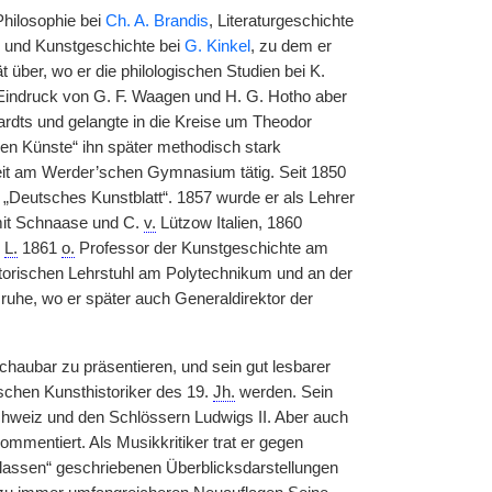
Philosophie bei
Ch. A. Brandis
, Literaturgeschichte
und Kunstgeschichte bei
G. Kinkel
, zu dem er
t über, wo er die philologischen Studien bei K.
Eindruck von G. F. Waagen und H. G. Hotho aber
dts und gelangte in die Kreise um Theodor
en Künste“ ihn später methodisch stark
eit am Werder’schen Gymnasium tätig. Seit 1850
ft „Deutsches Kunstblatt“. 1857 wurde er als Lehrer
 mit Schnaase und C.
v.
Lützow Italien, 1860
e
L.
1861
o.
Professor der Kunstgeschichte am
storischen Lehrstuhl am Polytechnikum und an der
ruhe, wo er später auch Generaldirektor der
chaubar zu präsentieren, und sein gut lesbarer
chen Kunsthistoriker des 19.
Jh.
werden. Sein
chweiz und den Schlössern Ludwigs II. Aber auch
ommentiert. Als Musikkritiker trat er gegen
classen“ geschriebenen Überblicksdarstellungen