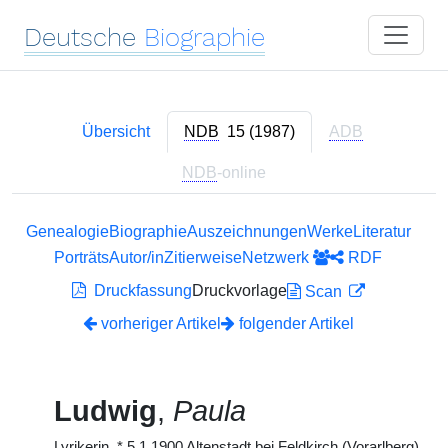
Deutsche
Biographie
Übersicht
NDB
15 (1987)
ADB
NDB
-online
Genealogie
Biographie
Auszeichnungen
Werke
Literatur
Porträts
Autor/in
Zitierweise
Netzwerk
RDF
Druckfassung
Druckvorlage
Scan
vorheriger Artikel
folgender Artikel
Ludwig
,
Paula
Lyrikerin,
*
5.1.1900 Altenstadt bei Feldkirch (Vorarlberg),