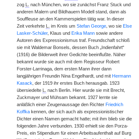
zog
L.
nach München, wo sie zunächst Franz Stuck und
anderen Malern und Bildhauern Modell stand, dann als
Souffleuse an den Kammerspielen tätig war. In dieser
Zeit verkehrte
L.
im Kreis um
Stefan George
, wo sie
Else
Lasker-Schüler
, Klaus und
Erika Mann
sowie andere
Autoren des Expressionismus traf. Freundschaft schloß
sie mit Waldemar Bonsels, dessen Buch „Indienfahrt“
(1916) die Bilderwelt ihrer Gedichte beeinflußte. Näher
bekannt wurde sie auch mit dem Regisseur Robert
Forster-Larrinaga, dem ersten Mann ihrer dann
langjährigen Freundin Nina Engelhardt, und mit
Hermann
Kasack
, der 1919 ihr erstes Buch herausgab. 1923
übersiedelte
L.
nach Berlin. Hier wurde sie mit Brecht,
Zuckmayer und Mühsam bekannt. 1927 lernte sie
anläßlich einer Zeugenaussage den Richter
Friedrich
Koffka
kennen, der sich auch als expressionistischer
Dichter einen Namen gemacht hatte; mit ihm blieb sie die
folgenden Jahre verbunden. 1930 erhielt sie den Porza-
Preis, ein Stipendium für einen Arbeitsaufenthalt auf Burg