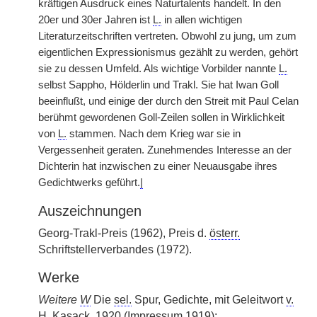
kräftigen Ausdruck eines Naturtalents handelt. In den
20er und 30er Jahren ist
L.
in allen wichtigen
Literaturzeitschriften vertreten. Obwohl zu jung, um zum
eigentlichen Expressionismus gezählt zu werden, gehört
sie zu dessen Umfeld. Als wichtige Vorbilder nannte
L.
selbst Sappho, Hölderlin und Trakl. Sie hat Iwan Goll
beeinflußt, und einige der durch den Streit mit Paul Celan
berühmt gewordenen Goll-Zeilen sollen in Wirklichkeit
von
L.
stammen. Nach dem Krieg war sie in
Vergessenheit geraten. Zunehmendes Interesse an der
Dichterin hat inzwischen zu einer Neuausgabe ihres
Gedichtwerks geführt.
|
Auszeichnungen
Georg-Trakl-Preis (1962), Preis d.
österr.
Schriftstellerverbandes (1972).
Werke
Weitere
W
Die
sel.
Spur, Gedichte, mit Geleitwort
v.
H. Kasack, 1920 (Impressum 1919);