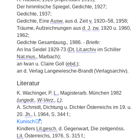
Der himmlische Spiegel, Gedichte, 1927;
Gedichte, 1937;
Gedichte, Eine
Ausw.
aus d. Zeit
v.
1920–58, 1958;
Träume, Aufzeichnungen aus
d. J.
zw.
1920 u. 1960,
1962;
Gedichte Gesamtausg., 1986. -
Briefe:
An Ina Seidel 1929-73 (
Dt.
Lit.archiv
im Schiller
Nat.mus.
, Marbach);
an Iwan u. Claire Goll (
ebd.
);
an d. Verlag Langewiesche-Brandt (Verlagsarchiv).
Literatur
K. Wachinger, P.
L.
, Magisterarb. München 1982
(
ungedr.
,
W-Verz.
,
L
)
;
A. Schmidt, Dichtung u. Dichter Österreichs im 19. u.
20.
Jh.
, I, 1964, S. 344 f.;
Kunisch
;
Kindlers
Lit.gesch.
d. Gegenwart, Die zeitgenöss.
Lit.
Österreichs, 1976, S. 315 f.;