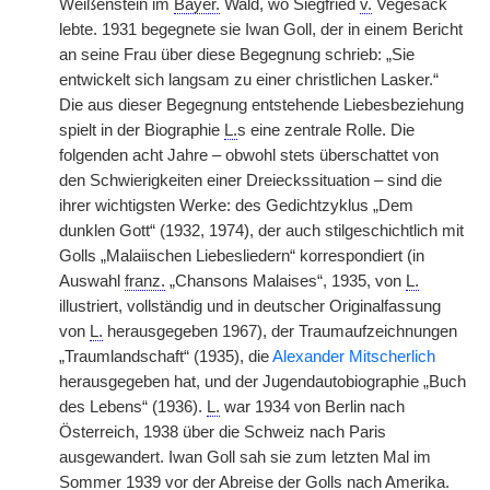
Weißenstein im
Bayer.
Wald, wo Siegfried
v.
Vegesack
lebte. 1931 begegnete sie Iwan Goll, der in einem Bericht
an seine Frau über diese Begegnung schrieb: „Sie
entwickelt sich langsam zu einer christlichen Lasker.“
Die aus dieser Begegnung entstehende Liebesbeziehung
spielt in der Biographie
L.
s eine zentrale Rolle. Die
folgenden acht Jahre – obwohl stets überschattet von
den Schwierigkeiten einer Dreieckssituation – sind die
ihrer wichtigsten Werke: des Gedichtzyklus „Dem
dunklen Gott“ (1932, 1974), der auch stilgeschichtlich mit
Golls „Malaiischen Liebesliedern“ korrespondiert (in
Auswahl
franz.
„Chansons Malaises“, 1935, von
L.
illustriert, vollständig und in deutscher Originalfassung
von
L.
herausgegeben 1967), der Traumaufzeichnungen
„Traumlandschaft“ (1935), die
Alexander Mitscherlich
herausgegeben hat, und der Jugendautobiographie „Buch
des Lebens“ (1936).
L.
war 1934 von Berlin nach
Österreich, 1938 über die Schweiz nach Paris
ausgewandert. Iwan Goll sah sie zum letzten Mal im
Sommer 1939 vor der Abreise der Golls nach Amerika.