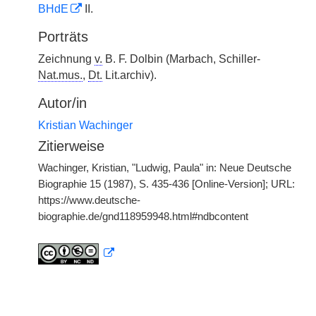
BHdE
II.
Porträts
Zeichnung
v.
B. F. Dolbin (Marbach, Schiller-
Nat.mus.
,
Dt.
Lit.archiv).
Autor/in
Kristian Wachinger
Zitierweise
Wachinger, Kristian, "Ludwig, Paula" in: Neue Deutsche
Biographie 15 (1987), S. 435-436 [Online-Version]; URL:
https://www.deutsche-
biographie.de/gnd118959948.html#ndbcontent