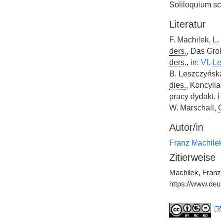
Soliloquium s
Literatur
F. Machilek,
L.
ders.
, Das Gro
ders.
, in:
Vf.
-
Le
B. Leszczyńska
dies.
, Koncylia
pracy dydakt. 
W. Marschall,
Autor/in
Franz Machile
Zitierweise
Machilek, Franz
https://www.de