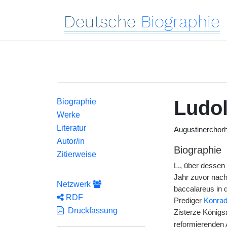
Deutsche
Biographie
Ludol
Biographie
Werke
Literatur
Augustinerchorh
Autor/in
Biographie
Zitierweise
L.
, über dessen
Jahr zuvor nach
Netzwerk
baccalareus in 
RDF
Prediger
Konrad
Druckfassung
Zisterze Königs
reformierenden 