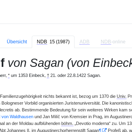
Übersicht
NDB
15 (1987)
ADB
NDB
-online
f
von Sagan (von Einbec
err,
*
um 1353 Einbeck,
†
21. oder 22.8.1422 Sagan.
 Familienzugehörigkeit nichts bekannt ist, bezog um 1370 die
Univ.
Pra
 Bologneser Vorbild organisierten Juristenuniversität. Die kanonisti
decretis ab. Bestimmende Bedeutung für sein weiteres Wirken kam s
 von Waldhausen
und Jan Milíč von Kremsier in Prag, im Augustinerc
aal an der Moldau aufblühenden
böhm.
„Devotio moderna“ zu. Um 13
Abt Johannes II. im Augustinerchorherrenstift Sagan
¶
Profeß ab, w