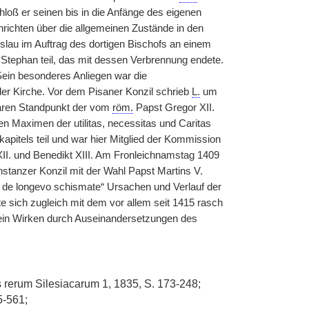
hloß er seinen bis in die Anfänge des eigenen
richten über die allgemeinen Zustände in den
lau im Auftrag des dortigen Bischofs an einem
Stephan teil, das mit dessen Verbrennung endete.
ein besonderes Anliegen war die
er Kirche. Vor dem Pisaner Konzil schrieb
L.
um
liaren Standpunkt der vom
röm.
Papst Gregor XII.
en Maximen der utilitas, necessitas und Caritas
itels teil und war hier Mitglied der Kommission
I. und Benedikt XIII. Am Fronleichnamstag 1409
stanzer Konzil mit der Wahl Papst Martins V.
us de longevo schismate“ Ursachen und Verlauf der
te sich zugleich mit dem vor allem seit 1415 rasch
ein Wirken durch Auseinandersetzungen des
es rerum Silesiacarum 1, 1835, S. 173-248;
5-561;