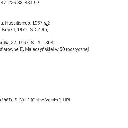
-47, 226-38, 434-92.
 u. Hussitismus, 1967
(
L
)
;
 Konzil, 1977, S. 37-95;
ótka 22, 1967, S. 291-303;
, ofiarowne E. Maleczyńskiej w 50 rocztycznej
1987), S. 301 f. [Online-Version]; URL: