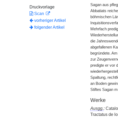
Sagan aus pfleg
Druckvorlage
Abbatiats reich
Scan
böhmischen Länd
vorheriger Artikel
Inquisitionsver
folgender Artikel
Mehrfach predi
Wiederherstellu
die Jahreswende
abgefallenen Kar
begründete. Am 
zur Zeugenvern
predigte er vor
wiederhergestel
Spaltung, rechtf
an Boden gewinn
Stiftes Sagan m
Werke
Ausgg.
:
Catalo
Tractatus de l