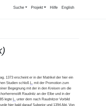
Suche
Projekt
Hilfe
English
k)
g. 1373 erscheint er in der Matrikel der hier ein
schen Studien schloß
L.
mit der Promotion zum
einer Begegnung mit der in den Kreisen um die
horherrenstift Raudnitz an der Elbe und in der
85 legte
L.
unter dem nach Raudnitzer Vorbild
urde hier bald darauf Subprior und 1394
Abt.
Von