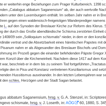
te er weiterhin enge Beziehungen zum Prager Kulturbereich. 1398
|
sc
enden „Catalogus abbatum Saganensium“ ab, der auch wertvolle Nach
ern unter den Luxemburgern enthält. Im selben Jahr nahm er in Bres
fahren gegen einen waldensisch-freigeistigen Wanderprediger namens 
gte
L.
auf den Synoden der Breslauer Kirche zur Reform des Klerus. S
ng der durch das Große abendländische Schisma zerstörten Einheit d
 1408/09 sein „Soliloquium schismatis“ nieder, in dem er den konzi
dinäle vertrat und die Absetzbarkeit eines häretischen Papstes mit d
Pisanum nahm er als Abgesandter des Breslauer Bischofs und Domkap
ehmung im Prozeß gegen die einander befehdenden Päpste Gregor XI
 dem Konzil über die Kircheneinheit. Nachdem diese 1417 auf dem Kon
lt war, beschrieb er in dem bis zu seinem Tod fortgeführten „Tractat
ertigte den in Pisa und Konstanz vertretenen Konziliarismus und setz
enden Hussitismus auseinander. In den letzten Lebensjahren war s
it den
schles.
Herzögen und der Stadt Sagan belastet.
gus abbatum Saganensium,
hrsg.
v.
G. A. Stenzel, in: Scriptor
ongevo schismate,
hrsg.
v.
J. Loserth, in:
AÖG
60, 1880, S. 34