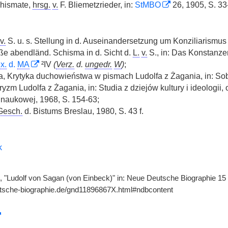
chismate,
hrsg.
v.
F. Bliemetzrieder, in:
StMBO
26, 1905, S. 33
v.
S. u. s. Stellung in d. Auseinandersetzung um Konziliarismus
ße abendländ. Schisma in d. Sicht d.
L.
v.
S., in: Das Konstanzer
x.
d.
MA
²IV
(
Verz.
d.
ungedr.
W
)
;
, Krytyka duchowieństwa w pismach Ludolfa z Żagania, in: Sob
ryzm Ludolfa z Żagania, in: Studia z dziejów kultury i ideologii
i naukowej, 1968, S. 154-63;
Gesch.
d. Bistums Breslau, 1980, S. 43 f.
k
, "Ludolf von Sagan (von Einbeck)" in: Neue Deutsche Biographie 15 (
utsche-biographie.de/gnd11896867X.html#ndbcontent