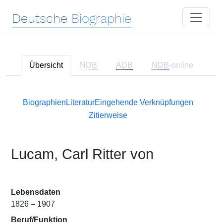
Deutsche
Biographie
Übersicht
NDB
ADB
NDB
-online
Biographien
Literatur
Eingehende Verknüpfungen
Zitierweise
Lucam, Carl Ritter von
Lebensdaten
1826 – 1907
Beruf/Funktion