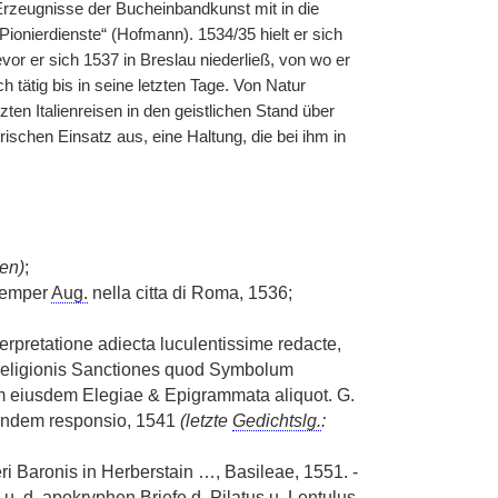
Erzeugnisse der Bucheinbandkunst mit in die
Pionierdienste“ (Hofmann). 1534/35 hielt er sich
vor er sich 1537 in Breslau niederließ, von wo er
 tätig bis in seine letzten Tage. Von Natur
zten Italienreisen in den geistlichen Stand über
schen Einsatz aus, eine Haltung, die bei ihm in
en)
;
 semper
Aug.
nella citta di Roma, 1536;
rpretatione adiecta luculentissime redacte,
religionis Sanctiones quod Symbolum
m eiusdem Elegiae & Epigrammata aliquot. G.
eundem responsio, 1541
(letzte
Gedichtslg.
:
 Baronis in Herberstain …, Basileae, 1551. -
. d. apokryphen Briefe d. Pilatus u. Lentulus