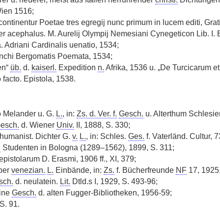
Wien 1516;
ontinentur Poetae tres egregij nunc primum in lucem editi, Grati
ber acephalus. M. Aurelij Olympij Nemesiani Cynegeticon Lib. I
. Adriani Cardinalis uenatio, 1534;
anchi Bergomatis Poemata, 1534;
en“
üb.
d.
kaiserl.
Expedition
n.
Afrika, 1536 u. „De Turcicarum e
 facto. Epistola, 1538.
o Melander u. G.
L.
, in:
Zs. d. Ver. f.
Gesch.
u. Alterthum Schlesien
esch.
d. Wiener
Univ.
II, 1888, S. 330;
humanist. Dichter G.
v.
L.
, in: Schles.
Ges.
f. Vaterländ. Cultur, 
.
Studenten in Bologna (1289–1562), 1899, S. 311;
epistolarum D. Erasmi, 1906 ff., XI, 379;
ber
venezian.
L.
Einbände, in:
Zs.
f. Bücherfreunde
NF
17, 1925,
sch.
d. neulatein.
Lit.
Dtld.s I, 1929, S. 493-96;
ine
Gesch.
d. alten Fugger-Bibliotheken, 1956-59;
 S. 91.