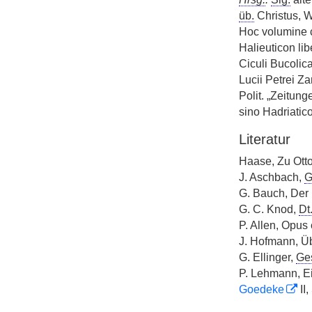
üb.
Christus, 
Hoc volumine c
Halieuticon li
Ciculi Bucolica
Lucii Petrei Z
Polit. „Zeitung
sino Hadriatico
Literatur
Haase, Zu Ott
J. Aschbach,
G
G. Bauch, Der 
G. C. Knod,
Dt
P. Allen, Opus 
J. Hofmann, Ü
G. Ellinger,
Ge
P. Lehmann, E
Goedeke
II,