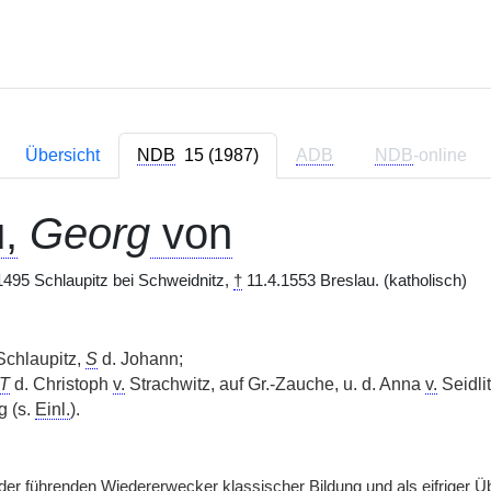
Übersicht
NDB
15 (1987)
ADB
NDB
-online
,
Georg
von
1495 Schlaupitz bei Schweidnitz,
†
11.4.1553 Breslau. (katholisch)
Schlaupitz,
S
d. Johann;
T
d. Christoph
v.
Strachwitz, auf Gr.-Zauche, u. d. Anna
v.
Seidlit
 (s.
Einl.
).
der führenden Wiedererwecker klassischer Bildung und als eifriger Üb