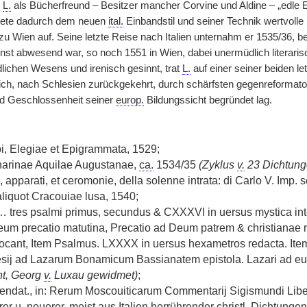
e
L.
als Bücherfreund – Besitzer mancher Corvine und Aldine – „edle 
stete dadurch dem neuen
ital.
Einbandstil und seiner Technik wertvolle 
u Wien auf. Seine letzte Reise nach Italien unternahm er 1535/36, be
nst abwesend war, so noch 1551 in Wien, dabei unermüdlich literarisch
dlichen Wesens und irenisch gesinnt, trat
L.
auf einer seiner beiden let
ich, nach Schlesien zurückgekehrt, durch schärfsten gegenreformatori
nd Geschlossenheit seiner
europ.
Bildungssicht begründet lag.
, Elegiae et Epigrammata, 1529;
harinae Aquilae Augustanae,
ca.
1534/35
(Zyklus
v.
23 Dichtung
 apparati, et ceromonie, della solenne intrata: di Carlo V. Imp.
iquot Cracouiae lusa, 1540;
 … tres psalmi primus, secundus & CXXXVI in uersus mystica inte
um precatio matutina, Precatio ad Deum patrem & christianae 
cant, Item Psalmus. LXXXX in uersus hexametros redacta. Ite
ilesij ad Lazarum Bonamicum Bassianatem epistola. Lazari ad 
nt, Georg
v.
Luxau gewidmet)
;
at., in: Rerum Moscouiticarum Commentarij Sigismundi Liberi
rer u. neuerer, meist aus Italien herrührender
christl.
Dichtungen u