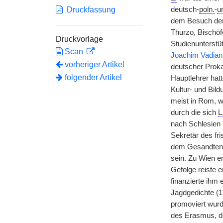
Druckfassung
deutsch-
poln.
-
u
dem Besuch der
Thurzo, Bischöf
Druckvorlage
Studienunterstü
Scan
Joachim Vadian
vorheriger Artikel
deutscher Proka
folgender Artikel
Hauptlehrer ha
Kultur- und Bi
meist in Rom, w
durch die sich
L
nach Schlesien 
Sekretär des fr
dem Gesandten 
sein. Zu Wien e
Gefolge reiste 
finanzierte ihm 
Jagdgedichte (1
promoviert wur
des Erasmus, der