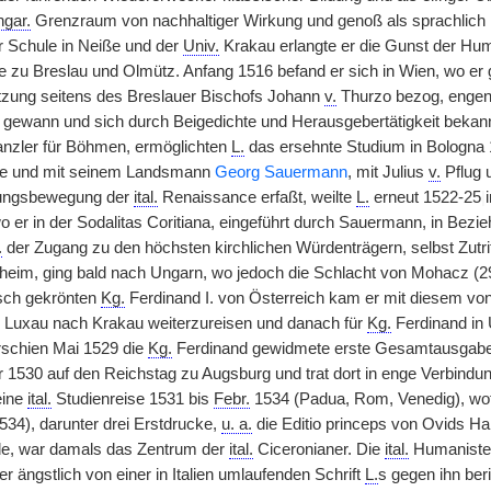
ngar.
Grenzraum von nachhaltiger Wirkung und genoß als sprachlich 
 Schule in Neiße und der
Univ.
Krakau erlangte er die Gunst der H
e zu Breslau und Olmütz. Anfang 1516 befand er sich in Wien, wo er
tzung seitens des Breslauer Bischofs Johann
v.
Thurzo bezog, engen 
gewann und sich durch Beigedichte und Herausgebertätigkeit beka
nzler für Böhmen, ermöglichten
L.
das ersehnte Studium in Bologna 
tte und mit seinem Landsmann
Georg Sauermann
, mit Julius
v.
Pflug 
ldungsbewegung der
ital.
Renaissance erfaßt, weilte
L.
erneut 1522-25
|
o er in der Sodalitas Coritiana, eingeführt durch Sauermann, in Bezi
.
der Zugang zu den höchsten kirchlichen Würdenträgern, selbst Zutri
heim, ging bald nach Ungarn, wo jedoch die Schlacht von Mohacz (29
isch gekrönten
Kg.
Ferdinand I. von Österreich kam er mit diesem vo
Luxau nach Krakau weiterzureisen und danach für
Kg.
Ferdinand in 
rschien Mai 1529 die
Kg.
Ferdinand gewidmete erste Gesamtausgabe 
er 1530 auf den Reichstag zu Augsburg und trat dort in enge Verbind
eine
ital.
Studienreise 1531 bis
Febr.
1534 (Padua, Rom, Venedig), wo
534), darunter drei Erstdrucke,
u. a.
die Editio princeps von Ovids Ha
de, war damals das Zentrum der
ital.
Ciceronianer. Die
ital.
Humanisten 
 ängstlich von einer in Italien umlaufenden Schrift
L.
s gegen ihn beri