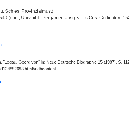
u, Schles. Provinzialmus.);
540 (
ebd.
,
Univ.bibl.
, Pergamentausg.
v.
L.
s
Ges.
Gedichten, 15
m
, "Logau, Georg von" in: Neue Deutsche Biographie 15 (1987), S. 117
gnd124892698.html#ndbcontent