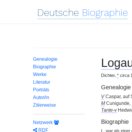
Deutsche
Biographie
Logau
Genealogie
Biographie
Werke
Dichter,
*
circa 
Literatur
Genealogie
Porträts
V
Caspar, auf 
Autor/in
M
Cunigunde,
Zitierweise
Tante-v
Hedwig
Biographie
Netzwerk
RDF
L.
war als einer 