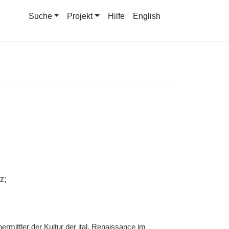
Suche
Projekt
Hilfe
English
z;
ermittler der Kultur der
ital.
Renaissance im