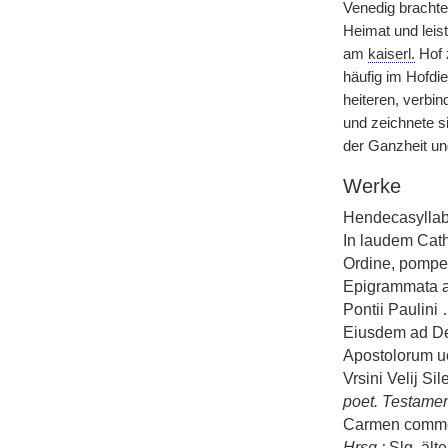
Venedig bracht
Heimat und lei
am
kaiserl.
Hof z
häufig im Hofdie
heiteren, verbin
und zeichnete s
der Ganzheit u
Werke
Hendecasyllabi
In laudem Cat
Ordine, pompe,
Epigrammata al
Pontii Paulini
Eiusdem ad De
Apostolorum uo
Vrsini Velij S
poet. Testame
Carmen commend
Hrsg.
:
Slg.
älte