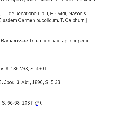
j … de uenatione Lib. I, P. Ovidij Nasonis
. Eiusdem Carmen bucolicum. T. Calphurnij
t Barbarossae Triremium naufragio nuper in
s 8, 1867/68, S. 460 f.;
73.
Jber.
, 3.
Abt.
, 1896, S. 5-33;
 S. 66-68, 103 f.
(
P
)
;