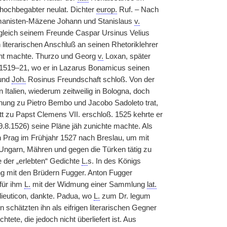
hochbegabter neulat. Dichter
europ.
Ruf. – Nach
umanisten-Mäzene Johann und Stanislaus
v.
 gleich seinem Freunde Caspar Ursinus Velius
literarischen Anschluß an seinen Rhetoriklehrer
nnt machte. Thurzo und Georg
v.
Loxan, später
1519–21, wo er in Lazarus Bonamicus seinen
und
Joh.
Rosinus Freundschaft schloß. Von der
in Italien, wiederum zeitweilig in Bologna, doch
ehung zu Pietro Bembo und Jacobo Sadoleto trat,
tt zu Papst Clemens VII. erschloß. 1525 kehrte er
.8.1526) seine Pläne jäh zunichte machte. Als
n Prag im Frühjahr 1527 nach Breslau, um mit
Ungarn, Mähren und gegen die Türken tätig zu
der „erlebten“ Gedichte
L.
s. In des Königs
ung mit den Brüdern Fugger. Anton Fugger
für ihm
L.
mit der Widmung einer Sammlung
lat.
lieuticon, dankte. Padua, wo
L.
zum Dr. legum
schätzten ihn als eifrigen literarischen Gegner
chtete, die jedoch nicht überliefert ist. Aus