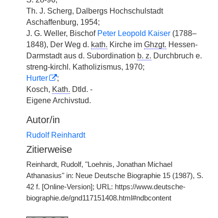
Th. J. Scherg, Dalbergs Hochschulstadt
Aschaffenburg, 1954;
J. G. Weller, Bischof
Peter Leopold Kaiser
(1788–
1848), Der Weg d.
kath.
Kirche im
Ghzgt.
Hessen-
Darmstadt aus d. Subordination
b. z.
Durchbruch e.
streng-kirchl. Katholizismus, 1970;
Hurter
;
Kosch,
Kath.
Dtld. -
Eigene Archivstud.
Autor/in
Rudolf Reinhardt
Zitierweise
Reinhardt, Rudolf, "Loehnis, Jonathan Michael
Athanasius" in: Neue Deutsche Biographie 15 (1987), S.
42 f. [Online-Version]; URL: https://www.deutsche-
biographie.de/gnd117151408.html#ndbcontent