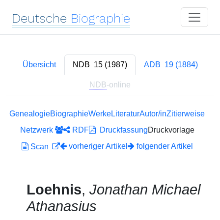
Deutsche
Biographie
Übersicht
NDB
15 (1987)
ADB
19 (1884)
NDB
-online
Genealogie
Biographie
Werke
Literatur
Autor/in
Zitierweise
Netzwerk
RDF
Druckfassung
Druckvorlage
vorheriger Artikel
folgender Artikel
Scan
Loehnis
,
Jonathan Michael
Athanasius