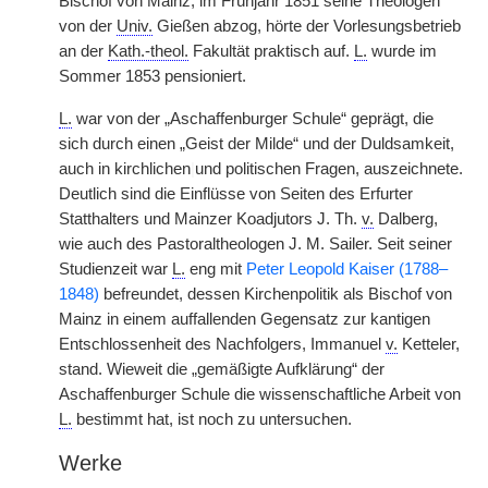
Bischof von Mainz, im Frühjahr 1851 seine Theologen
von der
Univ.
Gießen abzog, hörte der Vorlesungsbetrieb
an der
Kath.-theol.
Fakultät praktisch auf.
L.
wurde im
Sommer 1853 pensioniert.
L.
war von der „Aschaffenburger Schule“ geprägt, die
sich durch einen „Geist der Milde“ und der Duldsamkeit,
auch in kirchlichen
|
und politischen Fragen, auszeichnete.
Deutlich sind die Einflüsse von Seiten des Erfurter
Statthalters und Mainzer Koadjutors J. Th.
v.
Dalberg,
wie auch des Pastoraltheologen J. M. Sailer. Seit seiner
Studienzeit war
L.
eng mit
Peter Leopold Kaiser (1788–
1848)
befreundet, dessen Kirchenpolitik als Bischof von
Mainz in einem auffallenden Gegensatz zur kantigen
Entschlossenheit des Nachfolgers, Immanuel
v.
Ketteler,
stand. Wieweit die „gemäßigte Aufklärung“ der
Aschaffenburger Schule die wissenschaftliche Arbeit von
L.
bestimmt hat, ist noch zu untersuchen.
Werke