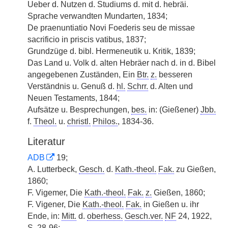
Ueber d. Nutzen d. Studiums d. mit d. hebräi.
Sprache verwandten Mundarten, 1834;
De praenuntiatio Novi Foederis seu de missae
sacrificio in priscis vatibus, 1837;
Grundzüge d. bibl. Hermeneutik u. Kritik, 1839;
Das Land u. Volk d. alten Hebräer nach d. in d. Bibel
angegebenen Zuständen, Ein
Btr.
z.
besseren
Verständnis u. Genuß d.
hl.
Schrr.
d. Alten und
Neuen Testaments, 1844;
Aufsätze u. Besprechungen,
bes.
in: (Gießener)
Jbb.
f.
Theol.
u.
christl.
Philos.
, 1834-36.
Literatur
ADB
19;
A. Lutterbeck,
Gesch.
d.
Kath.-theol.
Fak.
zu Gießen,
1860;
F. Vigemer, Die
Kath.-theol.
Fak.
z.
Gießen, 1860;
F. Vigener, Die
Kath.-theol.
Fak.
in Gießen u. ihr
Ende, in:
Mitt.
d.
oberhess.
Gesch.ver.
NF
24, 1922,
S. 28-96;