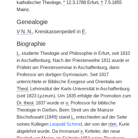
katholischer Theologe,
*
12.3.1788 Erfurt,
†
7.5.1855
Mainz.
Genealogie
V
N. N.
, Kreiskassenpedell in
E
.
Biographie
L.
studierte Theologie und Philosophie in Erfurt, seit 1810
in Aschaffenburg. Nach der Priesterweihe 1811 wurde er
Präfekt am Priesterseminar in Aschaffenburg, dann
Professor am dortigen Gymnasium. Seit 1817
unterrichtete er Biblische Exegese und Orientalia am
Theol.
Lehrinstitut der Karls-Universität in Aschaffenburg
(seit 1823 Lyzeum). Um 1835 erfolgte die Promotion zum
Dr. theol.
1837 wurde er
o.
Professor für biblische
Theologie in Gießen. Beim Streit um die Mainzer
Bischofswahl (1849) stand
L.
entschieden auf der Seite
seines Kollegen
Leopold Schmid
, der von der
röm.
Kurie
abgelehnt wurde. Da Immanuel
v.
Ketteler, der neue