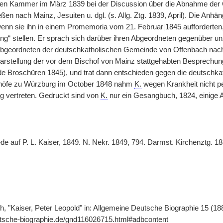
en Kammer im März 1839 bei der Discussion über die Abnahme der Ge
ßen nach Mainz, Jesuiten u. dgl. (s. Allg. Ztg. 1839, April). Die Anhä
 wenn sie ihn in einem Promemoria vom 21. Februar
|
1845 aufforderten
“ stellen. Er sprach sich darüber ihren Abgeordneten gegenüber un
bgeordneten der deutschkatholischen Gemeinde von Offenbach nach d
arstellung der vor dem Bischof von Mainz stattgehabten Besprechung
de Broschüren 1845), und trat dann entschieden gegen die deutschk
höfe zu Würzburg im October 1848 nahm
K.
wegen Krankheit nicht pe
 vertreten. Gedruckt sind von
K.
nur ein Gesangbuch, 1824, einige Au
de auf P. L. Kaiser, 1849. N. Nekr. 1849, 794. Darmst. Kirchenztg. 184
, "Kaiser, Peter Leopold" in: Allgemeine Deutsche Biographie 15 (188
utsche-biographie.de/gnd116026715.html#adbcontent