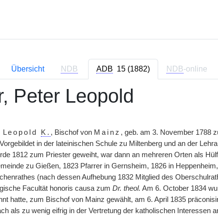
Übersicht
NDB
ADB
15 (1882)
NDB
-online
r, Peter Leopold
r Leopold
K.
, Bischof von
Mainz
, geb. am 3. November 1788 z
orgebildet in der lateinischen Schule zu Miltenberg und an der Lehran
rde 1812 zum Priester geweiht, war dann an mehreren Orten als Hülfs
meinde zu Gießen, 1823 Pfarrer in Gernsheim, 1826 in Heppenheim, 
rchenrathes (nach dessen Aufhebung 1832 Mitglied des Oberschulrath
gische Facultät honoris causa zum
Dr. theol.
Am 6. October 1834 wu
nt hatte, zum Bischof von Mainz gewählt, am 6. April 1835 präconisir
h als zu wenig eifrig in der Vertretung der katholischen Interessen a