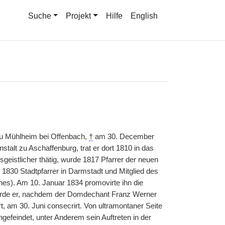
Suche
Projekt
Hilfe
English
u Mühlheim bei Offenbach,
†
am 30. December
stalt zu Aschaffenburg, trat er dort 1810 in das
geistlicher thätig, wurde 1817 Pfarrer der neuen
1830 Stadtpfarrer in Darmstadt und Mitglied des
es). Am 10. Januar 1834 promovirte ihn die
rde er, nachdem der Domdechant Franz Werner
t, am 30. Juni consecrirt. Von ultramontaner Seite
ngefeindet, unter Anderem sein Auftreten in der