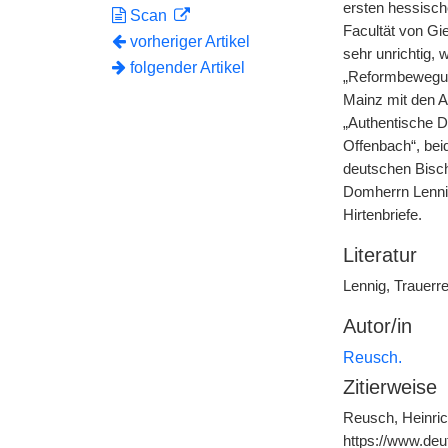
ersten hessisch
Scan
Facultät von Gie
vorheriger Artikel
sehr unrichtig,
folgender Artikel
„Reformbewegung
Mainz mit den A
„Authentische D
Offenbach“, bei
deutschen Bisc
Domherrn Lennig
Hirtenbriefe.
Literatur
Lennig, Trauerre
Autor/in
Reusch.
Zitierweise
Reusch, Heinrich
https://www.de