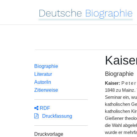
Deutsche
Biographie
Kaise
Biographie
Biographie
Literatur
Autor/in
Kaiser:
Pete
Zitierweise
1848 zu Mainz. V
Seminar ein, wu
katholischen Ge
RDF
katholischen Ki
Druckfassung
Gießener theolo
die Wahl abgeleh
wurde er mehrfac
Druckvorlage