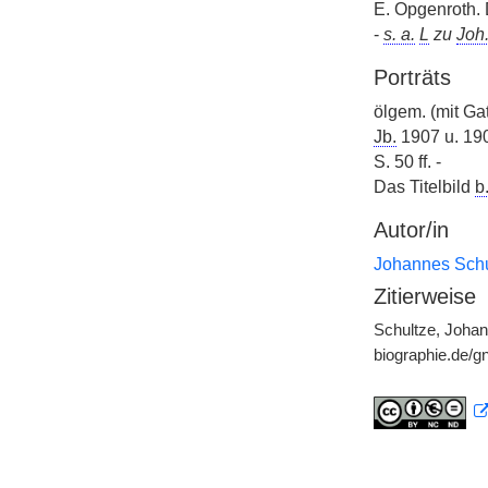
E. Opgenroth. 
-
s. a.
L
zu
Joh
Porträts
ölgem. (mit Gat
Jb.
1907 u. 190
S. 50 ff. -
Das Titelbild
b
Autor/in
Johannes Schu
Zitierweise
Schultze, Johan
biographie.de/