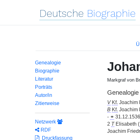
Deutsche
Biographie
Ü
Joha
Genealogie
Biographie
Literatur
Markgraf von Br
Porträts
Genealogie
Autor/in
V
Kf.
Joachim 
Zitierweise
B
Kf.
Joachim I
-
⚭
31.12.1536
Netzwerk
2
T
Elisabeth (
RDF
Joachim Fried
Druckfassung