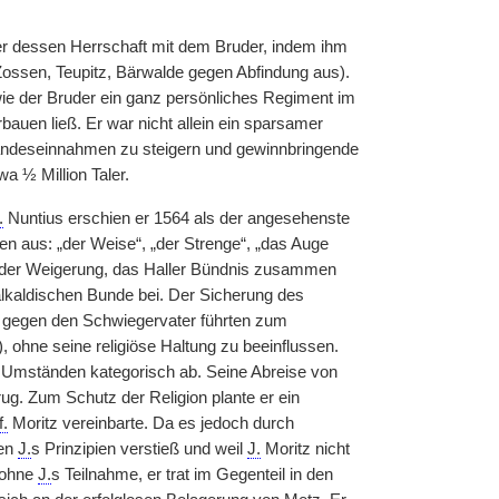
er dessen Herrschaft mit dem Bruder, indem ihm
Zossen, Teupitz, Bärwalde gegen Abfindung aus).
 wie der Bruder ein ganz persönliches Regiment im
erbauen ließ. Er war nicht allein ein sparsamer
 Landeseinnahmen zu steigern und gewinnbringende
wa ½ Million Taler.
.
Nuntius erschien er 1564 als der angesehenste
n aus: „der Weise“, „der Strenge“, „das Auge
7, der Weigerung, das Haller Bündnis zusammen
lkaldischen Bunde bei. Der Sicherung des
er gegen den Schwiegervater führten zum
, ohne seine religiöse Haltung zu beeinflussen.
n Umständen kategorisch ab. Seine Abreise von
rug. Zum Schutz der Religion plante er ein
f.
Moritz vereinbarte. Da es jedoch durch
gen
J.
s Prinzipien verstieß und weil
J.
Moritz nicht
e ohne
J.
s Teilnahme, er trat im Gegenteil in den