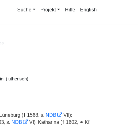
Suche
Projekt
Hilfe
English
ne
n. (lutherisch)
Lüneburg (
†
1568, s.
NDB
VII);
3, s.
NDB
VI), Katharina (
†
1602,
⚭
Kf.