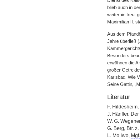
Dienst des Kaise
blieb auch in d
weiterhin treu, 
Maximilian II. s
Aus dem Pfandb
Jahre überließ 
Kammergerichts
Besonders beach
erwähnen die A
großer Getreide
Karlsbad. Wie V
Seine Gattin, „
Literatur
F. Hildesheim,
J. Hänfler, D
W. G. Wegene
G. Berg,
Btr.
z.
L. Mollwo,
Mgf