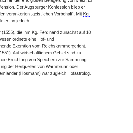
 sich an der erfolglosen Belagerung von Metz. Er
Pension. Der Augsburger Konfession blieb er
en verankerten „geistlichen Vorbehalt“. Mit
Kg.
e er ihn jedoch.
 (1555), die ihm
Kg.
Ferdinand zunächst auf 10
wesen ordnete eine Hof- und
tehende Exemtion vom Reichskammergericht.
551). Auf wirtschaftlichem Gebiet sind zu
 die Errichtung von Speichern zur Sammlung
zung der Heilquellen von Warmbrunn oder
Cnemiander (Hosmann) war zugleich Hofastrolog.