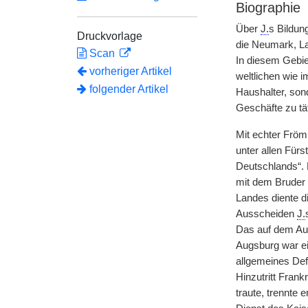
Biographie
Über
J.
s Bildun
Druckvorlage
die Neumark, L
Scan
In diesem Gebie
vorheriger Artikel
weltlichen wie i
folgender Artikel
Haushalter, son
Geschäfte zu tät
Mit echter Fröm
unter allen Für
Deutschlands“. 
mit dem Bruder 
Landes diente d
Ausscheiden
J.
Das auf dem Aug
Augsburg war ei
allgemeines Def
Hinzutritt Fran
traute, trennte