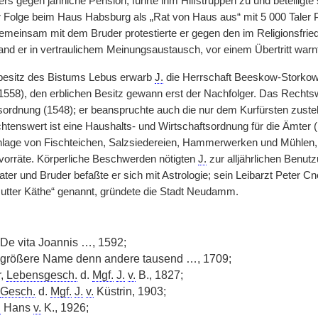
rs gegen jährliche Pension, führte ihm Hilfstruppen zu und beteiligte
er Folge beim Haus Habsburg als „Rat von Haus aus“ mit 5 000 Taler 
gemeinsam mit dem Bruder protestierte er gegen den im Religionsfried
tand er in vertraulichem Meinungsaustausch, vor einem Übertritt warnt
esitz des Bistums Lebus erwarb
J.
die Herrschaft Beeskow-Storkow
(1558), den erblichen Besitz gewann erst der Nachfolger. Das Rechts
ordnung (1548); er beanspruchte auch die nur dem Kurfürsten zus
tenswert ist eine Haushalts- und Wirtschaftsordnung für die Ämter (1
nlage von Fischteichen, Salzsiedereien, Hammerwerken und Mühlen,
vorräte. Körperliche Beschwerden nötigten
J.
zur alljährlichen Benut
ater und Bruder befaßte er sich mit Astrologie; sein Leibarzt Peter 
Mutter Käthe“ genannt, gründete die Stadt Neudamm.
 De vita Joannis …, 1592;
er größere Name denn andere tausend …, 1709;
r,
Lebensgesch.
d.
Mgf.
J.
v.
B., 1827;
Gesch.
d.
Mgf.
J.
v.
Küstrin, 1903;
.
Hans
v.
K., 1926;