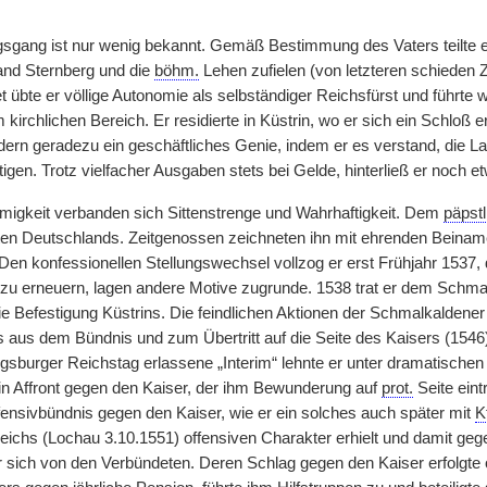
gsgang ist nur wenig bekannt. Gemäß Bestimmung des Vaters teilte 
and Sternberg und die
böhm.
Lehen zufielen (von letzteren schieden 
t übte er völlige Autonomie als selbständiger Reichsfürst und führte
m kirchlichen Bereich. Er residierte in Küstrin, wo er sich ein Schloß 
dern geradezu ein geschäftliches Genie, indem er es verstand, die
igen. Trotz vielfacher Ausgaben stets bei Gelde, hinterließ er noch et
migkeit verbanden sich Sittenstrenge und Wahrhaftigkeit. Dem
päpstl
sten Deutschlands. Zeitgenossen zeichneten ihn mit ehrenden Beiname
Den konfessionellen Stellungswechsel vollzog er erst Frühjahr 153
zu erneuern, lagen andere Motive zugrunde. 1538 trat er dem Schma
ie Befestigung Küstrins. Die feindlichen Aktionen der Schmalkalden
s aus dem Bündnis und zum Übertritt auf die Seite des Kaisers (1546)
sburger Reichstag erlassene „Interim“ lehnte er unter dramatische
n Affront gegen den Kaiser, der ihm Bewunderung auf
prot.
Seite eint
ensivbündnis gegen den Kaiser, wie er ein solches auch später mit
K
kreichs (Lochau 3.10.1551) offensiven Charakter erhielt und damit ge
 er sich von den Verbündeten. Deren Schlag gegen den Kaiser erfolgt