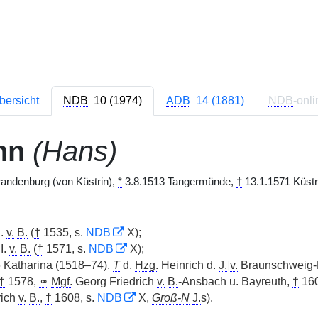
bersicht
NDB
10 (1974)
ADB
14 (1881)
NDB
-onli
nn
(Hans)
andenburg (von Küstrin),
*
3.8.1513 Tangermünde,
†
13.1.1571 Küstri
I.
v.
B.
(
†
1535, s.
NDB
X);
I.
v.
B.
(
†
1571, s.
NDB
X);
 Katharina (1518–74),
T
d.
Hzg.
Heinrich d.
J.
|
v.
Braunschweig-
†
1578,
⚭
Mgf.
Georg Friedrich
v.
B.
-Ansbach u. Bayreuth,
†
160
rich
v.
B.
,
†
1608, s.
NDB
X,
Groß-N
J.
s).