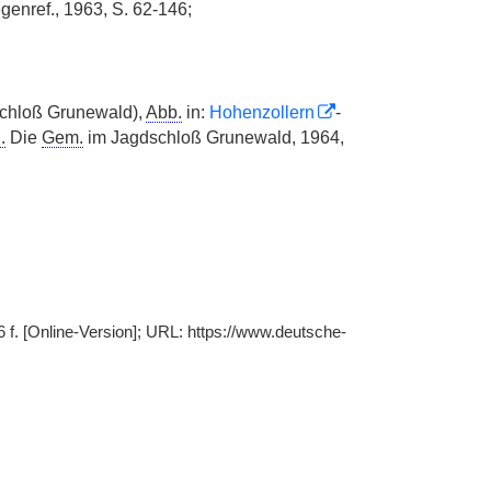
genref., 1963, S. 62-146;
dschloß Grunewald),
Abb.
in:
Hohenzollern
-
.
Die
Gem.
im Jagdschloß Grunewald, 1964,
 f. [Online-Version]; URL: https://www.deutsche-