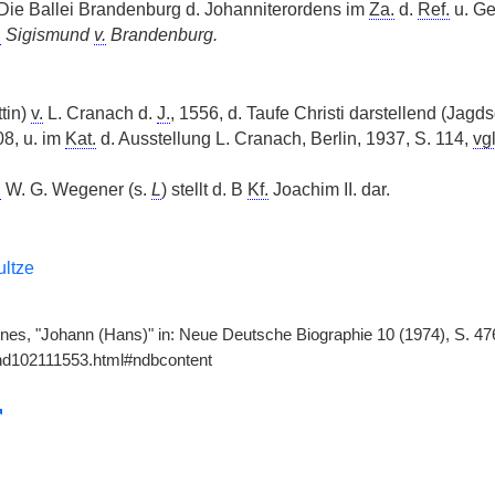
Die Ballei Brandenburg d. Johanniterordens im
Za.
d.
Ref.
u. Ge
.
Sigismund
v.
Brandenburg.
tin)
v.
L. Cranach d.
J.
, 1556, d. Taufe Christi darstellend (Jag
8, u. im
Kat.
d. Ausstellung L. Cranach, Berlin, 1937, S. 114,
vgl
.
W. G. Wegener (s.
L
) stellt d. B
Kf.
Joachim II. dar.
ltze
nes, "Johann (Hans)" in: Neue Deutsche Biographie 10 (1974), S. 476
gnd102111553.html#ndbcontent