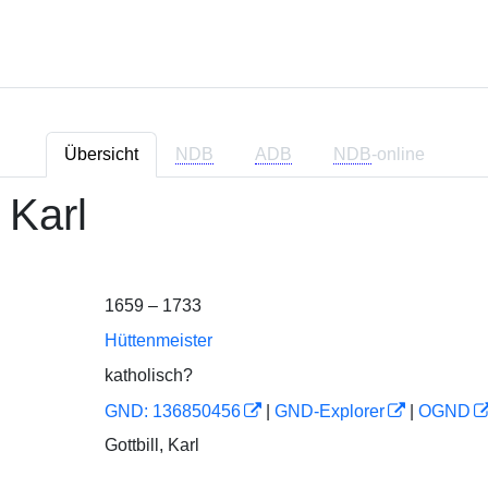
Übersicht
NDB
ADB
NDB
-online
, Karl
1659 – 1733
Hüttenmeister
katholisch?
GND: 136850456
|
GND-Explorer
|
OGND
Gottbill, Karl