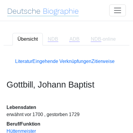
Deutsche
Biographie
Übersicht
NDB
ADB
NDB
-online
Literatur
Eingehende Verknüpfungen
Zitierweise
Gottbill, Johann Baptist
Lebensdaten
erwähnt vor 1700 , gestorben 1729
Beruf/Funktion
Hüttenmeister