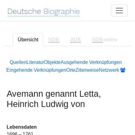
Deutsche
Biographie
Übersicht
NDB
ADB
NDB
-online
Quellen
Literatur
Objekte
Ausgehende Verknüpfungen
Eingehende Verknüpfungen
Orte
Zitierweise
Netzwerk
Avemann genannt Letta,
Heinrich Ludwig von
Lebensdaten
1696 – 1761