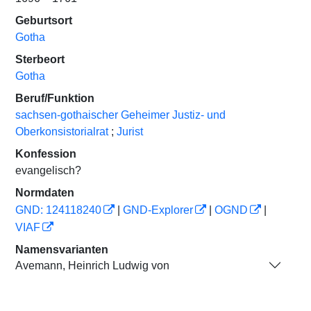
Geburtsort
Gotha
Sterbeort
Gotha
Beruf/Funktion
sachsen-gothaischer Geheimer Justiz- und
Oberkonsistorialrat
;
Jurist
Konfession
evangelisch?
Normdaten
GND: 124118240
|
GND-Explorer
|
OGND
|
VIAF
Namensvarianten
Avemann, Heinrich Ludwig von