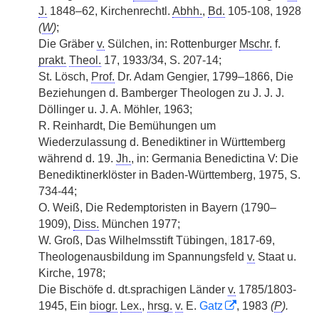
J.
1848–62, Kirchenrechtl.
Abhh.
,
Bd.
105-108, 1928
(
W
)
;
Die Gräber
v.
Sülchen, in: Rottenburger
Mschr.
f.
prakt.
Theol.
17, 1933/34, S. 207-14;
St. Lösch,
Prof.
Dr. Adam Gengier, 1799–1866, Die
Beziehungen d. Bamberger Theologen zu J. J. J.
Döllinger u. J. A. Möhler, 1963;
R. Reinhardt, Die Bemühungen um
Wiederzulassung d. Benediktiner in Württemberg
während d. 19.
Jh.
, in: Germania Benedictina V: Die
Benediktinerklöster in Baden-Württemberg, 1975, S.
734-44;
O. Weiß, Die Redemptoristen in Bayern (1790–
1909),
Diss.
München 1977;
W. Groß, Das Wilhelmsstift Tübingen,
|
1817-69,
Theologenausbildung im Spannungsfeld
v.
Staat u.
Kirche, 1978;
Die Bischöfe d. dt.sprachigen Länder
v.
1785/1803-
1945, Ein
biogr.
Lex.
,
hrsg.
v.
E.
Gatz
, 1983
(
P
).