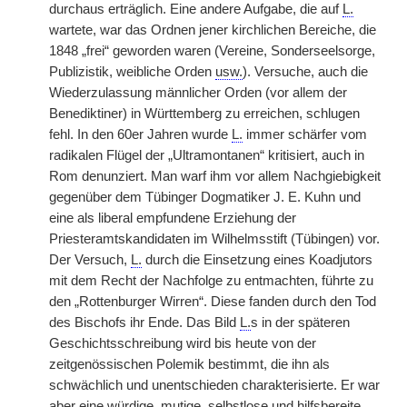
durchaus erträglich. Eine andere Aufgabe, die auf
L.
wartete, war das Ordnen jener kirchlichen Bereiche, die
1848 „frei“ geworden waren (Vereine, Sonderseelsorge,
Publizistik, weibliche Orden
usw.
). Versuche, auch die
Wiederzulassung männlicher Orden (vor allem der
Benediktiner) in Württemberg zu erreichen, schlugen
fehl. In den 60er Jahren wurde
L.
immer schärfer vom
radikalen Flügel der „Ultramontanen“ kritisiert, auch in
Rom denunziert. Man warf ihm vor allem Nachgiebigkeit
gegenüber dem Tübinger Dogmatiker J. E. Kuhn und
eine als liberal empfundene Erziehung der
Priesteramtskandidaten im Wilhelmsstift (Tübingen) vor.
Der Versuch,
L.
durch die Einsetzung eines Koadjutors
mit dem Recht der Nachfolge zu entmachten, führte zu
den „Rottenburger Wirren“. Diese fanden durch den Tod
des Bischofs ihr Ende. Das Bild
L.
s in der späteren
Geschichtsschreibung wird bis heute von der
zeitgenössischen Polemik bestimmt, die ihn als
schwächlich und unentschieden charakterisierte. Er war
aber eine würdige, mutige, selbstlose und hilfsbereite