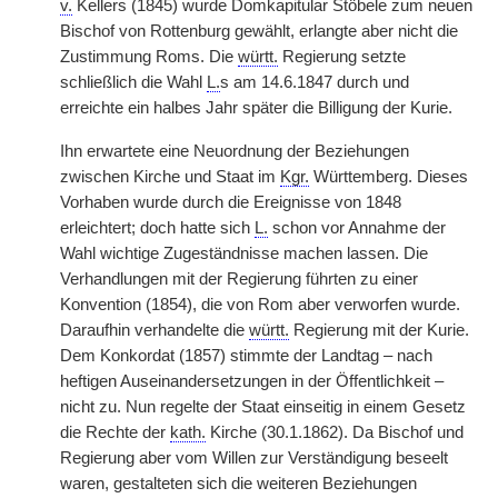
v.
Kellers (1845) wurde Domkapitular Stöbele zum neuen
Bischof von Rottenburg gewählt, erlangte aber nicht die
Zustimmung Roms. Die
württ.
Regierung setzte
schließlich die Wahl
L.
s am 14.6.1847 durch und
erreichte ein halbes Jahr später die Billigung der Kurie.
Ihn erwartete eine Neuordnung der Beziehungen
zwischen Kirche und Staat im
Kgr.
Württemberg. Dieses
Vorhaben wurde durch die Ereignisse von 1848
erleichtert; doch hatte sich
L.
schon vor Annahme der
Wahl wichtige Zugeständnisse machen lassen. Die
Verhandlungen mit der Regierung führten zu einer
Konvention (1854), die von Rom aber verworfen wurde.
Daraufhin verhandelte die
württ.
Regierung mit der Kurie.
Dem Konkordat (1857) stimmte der Landtag – nach
heftigen Auseinandersetzungen in der Öffentlichkeit –
nicht zu. Nun regelte der Staat einseitig in einem Gesetz
die Rechte der
kath.
Kirche (30.1.1862). Da Bischof und
Regierung aber vom Willen zur Verständigung beseelt
waren, gestalteten sich die weiteren Beziehungen