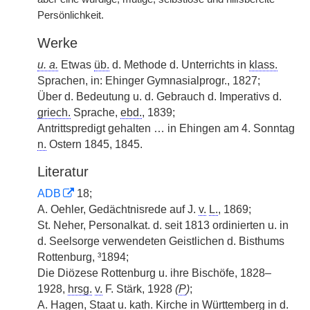
Persönlichkeit.
Werke
u. a.
Etwas
üb.
d. Methode d. Unterrichts in
klass.
Sprachen, in: Ehinger Gymnasialprogr., 1827;
Über d. Bedeutung u. d. Gebrauch d. Imperativs d.
griech.
Sprache,
ebd.
, 1839;
Antrittspredigt gehalten … in Ehingen am 4. Sonntag
n.
Ostern 1845, 1845.
Literatur
ADB
18;
A. Oehler, Gedächtnisrede auf J.
v.
L.
, 1869;
St. Neher, Personalkat. d. seit 1813 ordinierten u. in
d. Seelsorge verwendeten Geistlichen d. Bisthums
Rottenburg, ³1894;
Die Diözese Rottenburg u. ihre Bischöfe, 1828–
1928,
hrsg.
v.
F. Stärk, 1928
(
P
)
;
A. Hagen, Staat u.
kath.
Kirche in Württemberg in
d.