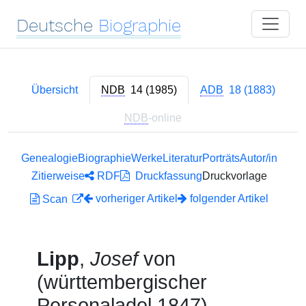
Deutsche
Biographie
Übersicht
NDB
14 (1985)
ADB
18 (1883)
NDB
-online
Genealogie
Biographie
Werke
Literatur
Porträts
Autor/in
Zitierweise
RDF
Druckfassung
Druckvorlage
vorheriger Artikel
folgender Artikel
Scan
Lipp
,
Josef
von
(württembergischer
Personaladel 1847)