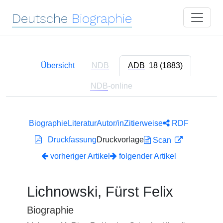
Deutsche
Biographie
Übersicht
NDB
ADB
18 (1883)
NDB
-online
Biographie
Literatur
Autor/in
Zitierweise
RDF
Druckfassung
Druckvorlage
Scan
vorheriger Artikel
folgender Artikel
Lichnowski, Fürst Felix
Biographie