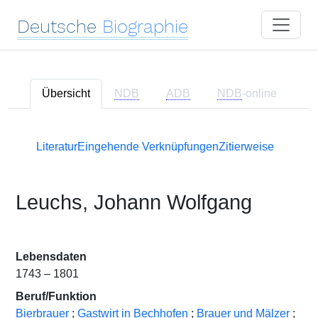
Deutsche
Biographie
Übersicht
NDB
ADB
NDB
-online
Literatur
Eingehende Verknüpfungen
Zitierweise
Leuchs, Johann Wolfgang
Lebensdaten
1743 – 1801
Beruf/Funktion
Bierbrauer
;
Gastwirt in Bechhofen
;
Brauer und Mälzer
;