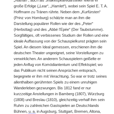
„Nathan“, auch als Shakespearedarsteller feierte er
große Erfolge („Lear“, „Hamlet“), wobei sein Spiel E. T. A.
Hoffmann zu Tränen rührte. Neben dem „Kurfürsten“
(Prinz von Homburg) schätzte man an ihm die
Darstellung populärer Rollen wie der des „Peter“
(Herbsttag) und des „Abbé l'Epée“ (Der Taubstumme).
Sorgfältiges, oft verbissenes Studium der Rollen und eine
ideale Auffassung von der Schauspielkunst prägten sein
Spiel. An diesem Ideal gemessen, erschienen ihm die
deutschen Theater ungeeignet, seine Vorstellungen zu
verwirklichen. An anderern Schauspielern geißelte er
jeden Anflug von Komödiantentum und Effektspiel; wo
das Publikum nicht seinen Ansprüchen entsprach,
begegnete er ihm mit Verachtung. So war er trotz seines
allenthalben gerühmten Spiels zu einem unruhigen
Wanderleben gezwungen. Bis 1812 fand er nur
kurzzeitige Anstellungen in Bamberg (1807), Würzburg
(1808) und Breslau (1810), gleichzeitig verhalf ihm sein
Ruhm zu zahlreichen Gastspielen an Deutschlands
Bühnen,
u. a.
in Augsburg, Stuttgart, Bremen, Altona,