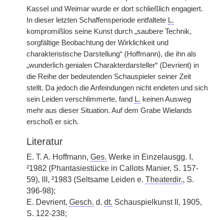
Kassel und Weimar wurde er dort schließlich engagiert.
In dieser letzten Schaffensperiode entfaltete
L.
kompromißlos seine Kunst durch „saubere Technik,
sorgfältige Beobachtung der Wirklichkeit und
charakteristische Darstellung“ (Hoffmann), die ihn als
„wunderlich genialen Charakterdarsteller“ (Devrient) in
die Reihe der bedeutenden Schauspieler seiner Zeit
stellt. Da jedoch die Anfeindungen nicht endeten und sich
sein Leiden verschlimmerte, fand
L.
keinen Ausweg
mehr aus dieser Situation. Auf dem Grabe Wielands
erschoß er sich.
Literatur
E. T. A. Hoffmann,
Ges.
Werke in Einzelausgg. I,
²1982 (Phantasiestücke in Callots Manier, S. 157-
59), III, ²1983 (Seltsame Leiden e.
Theaterdir.
, S.
396-98);
E. Devrient,
Gesch.
d.
dt.
Schauspielkunst II, 1905,
S. 122-238;