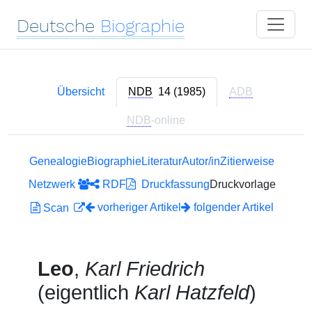
Deutsche
Biographie
Übersicht
NDB
14 (1985)
ADB
NDB
-online
Genealogie
Biographie
Literatur
Autor/in
Zitierweise
Netzwerk
RDF
Druckfassung
Druckvorlage
vorheriger Artikel
folgender Artikel
Scan
Leo
,
Karl Friedrich
(eigentlich
Karl Hatzfeld
)