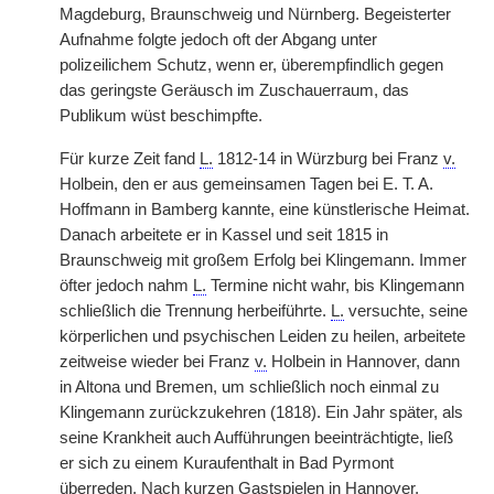
Magdeburg, Braunschweig und Nürnberg. Begeisterter
Aufnahme folgte jedoch oft der Abgang unter
polizeilichem Schutz, wenn er, überempfindlich gegen
das geringste Geräusch im Zuschauerraum, das
Publikum wüst beschimpfte.
Für kurze Zeit fand
L.
1812-14 in Würzburg bei Franz
v.
Holbein, den er aus gemeinsamen Tagen bei E. T. A.
Hoffmann in Bamberg kannte, eine künstlerische Heimat.
Danach arbeitete er in Kassel und seit 1815 in
Braunschweig mit großem Erfolg bei Klingemann. Immer
öfter jedoch nahm
L.
Termine nicht wahr, bis Klingemann
schließlich die Trennung herbeiführte.
L.
versuchte, seine
körperlichen und psychischen Leiden zu heilen, arbeitete
zeitweise wieder bei Franz
v.
Holbein in Hannover, dann
in Altona und Bremen, um schließlich noch einmal zu
Klingemann zurückzukehren (1818). Ein Jahr später, als
seine Krankheit auch Aufführungen beeinträchtigte, ließ
er sich zu einem Kuraufenthalt in Bad Pyrmont
überreden. Nach kurzen Gastspielen in Hannover,