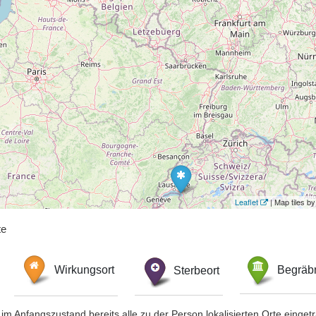
Leaflet
| Map tiles 
te
Wirkungsort
Sterbeort
Begräbn
im Anfangszustand bereits alle zu der Person lokalisierten Orte eing