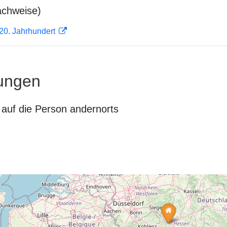
achweise)
0. Jahrhundert
ungen
auf die Person andernorts