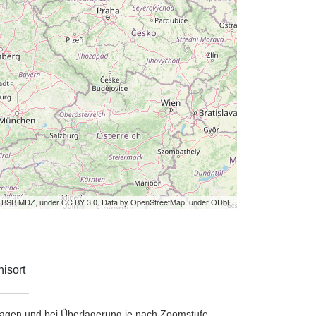
by BSB MDZ, under CC BY 3.0. Data by OpenStreetMap, under ODbL.
isort
etragen und bei Überlagerung je nach Zoomstufe