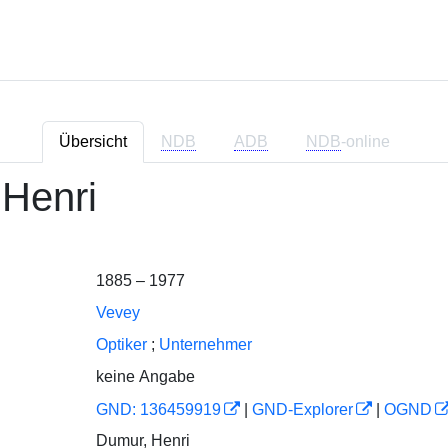
Übersicht
NDB
ADB
NDB
-online
Henri
1885 – 1977
Vevey
Optiker
;
Unternehmer
keine Angabe
GND: 136459919
|
GND-Explorer
|
OGND
Dumur, Henri