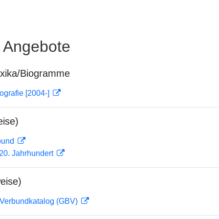
e Angebote
exika/Biogramme
ografie [2004-]
ise)
rbund
0. Jahrhundert
eise)
Verbundkatalog (GBV)