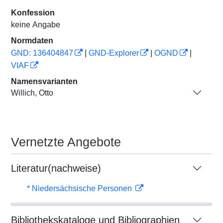
Konfession
keine Angabe
Normdaten
GND: 136404847
|
GND-Explorer
|
OGND
|
VIAF
Namensvarianten
Willich, Otto
Vernetzte Angebote
Literatur(nachweise)
* Niedersächsische Personen
Bibliothekskataloge und Bibliographien