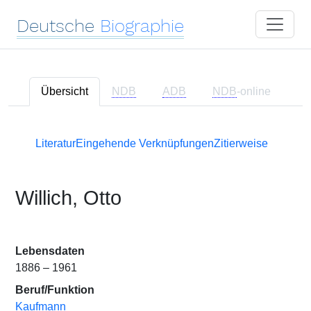
Deutsche
Biographie
Übersicht
NDB
ADB
NDB
-online
Literatur
Eingehende Verknüpfungen
Zitierweise
Willich, Otto
Lebensdaten
1886 – 1961
Beruf/Funktion
Kaufmann