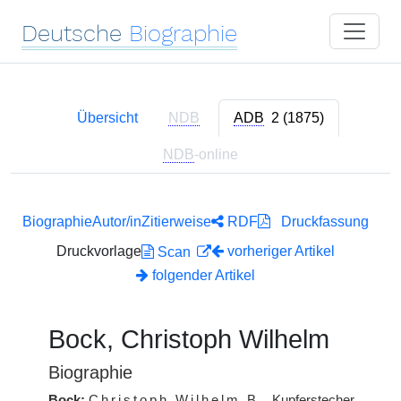
Deutsche
Biographie
Übersicht
NDB
ADB
2 (1875)
NDB
-online
Biographie
Autor/in
Zitierweise
RDF
Druckfassung
Druckvorlage
vorheriger Artikel
Scan
folgender Artikel
Bock, Christoph Wilhelm
Biographie
Bock:
Christoph Wilhelm
B.
, Kupferstecher,