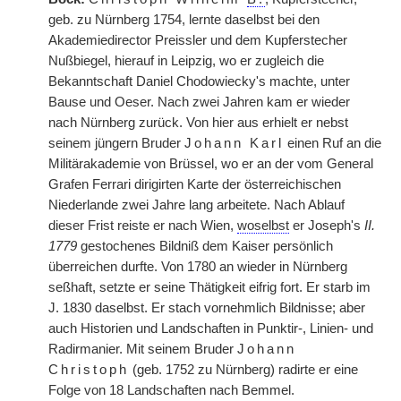
geb. zu Nürnberg 1754, lernte daselbst bei den
Akademiedirector Preissler und dem Kupferstecher
Nußbiegel, hierauf in Leipzig, wo er zugleich die
Bekanntschaft Daniel Chodowiecky's machte, unter
Bause und Oeser. Nach zwei Jahren kam er wieder
nach Nürnberg zurück. Von hier aus erhielt er nebst
seinem jüngern Bruder
Johann Karl
einen Ruf an die
Militärakademie von Brüssel, wo er an der vom General
Grafen Ferrari dirigirten Karte der österreichischen
Niederlande zwei Jahre lang arbeitete. Nach Ablauf
dieser Frist reiste er nach Wien,
woselbst
er Joseph's
II.
1779
gestochenes Bildniß dem Kaiser persönlich
überreichen durfte. Von 1780 an wieder in Nürnberg
seßhaft, setzte er seine Thätigkeit eifrig fort. Er starb im
J. 1830 daselbst. Er stach vornehmlich Bildnisse; aber
auch Historien und Landschaften in Punktir-, Linien- und
Radirmanier. Mit seinem Bruder
Johann
Christoph
(geb. 1752 zu Nürnberg) radirte er eine
Folge von 18 Landschaften nach Bemmel.