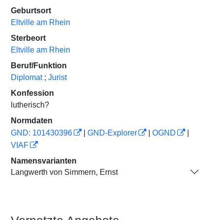
Geburtsort
Eltville am Rhein
Sterbeort
Eltville am Rhein
Beruf/Funktion
Diplomat
;
Jurist
Konfession
lutherisch?
Normdaten
GND: 101430396
|
GND-Explorer
|
OGND
|
VIAF
Namensvarianten
Langwerth von Simmern, Ernst