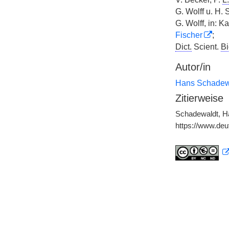
G. Wolff u. H
G. Wolff, in: 
Fischer
;
Dict.
Scient.
Bi
Autor/in
Hans Schadew
Zitierweise
Schadewaldt, Ha
https://www.de