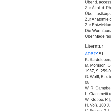
Über d. access
Zur
Ätiol.
d. Ph
Über Tastkörpe
Zur Anatomie 
Zur Entwicklun
Die Wurmfau
Über Madeiras
Literatur
ADB
51;
K. Bardeleben,
M. Morrison, C
1937, S. 259-
G. Wolff,
Btrr.
b
08;
W. R. Campbell
L. Giacometti u
W. Kloppe, P.
L
H. Voß, 100 J.
V. Becker, P.
L.