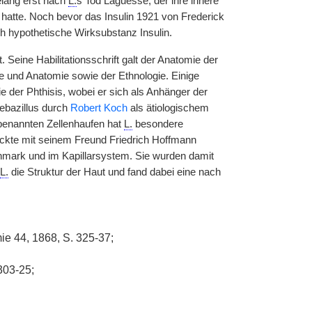
elang erst nach
L.
s Tod Laguesse, der ihre innere
 hatte. Noch bevor das Insulin 1921 von Frederick
h hypothetische Wirksubstanz Insulin.
Seine Habilitationsschrift galt der Anatomie der
e und Anatomie sowie der Ethnologie. Einige
e der Phthisis, wobei er sich als Anhänger der
ebazillus durch
Robert Koch
als ätiologischem
 benannten Zellenhaufen hat
L.
besondere
ckte mit seinem Freund Friedrich Hoffmann
enmark und im Kapillarsystem. Sie wurden damit
L.
die Struktur der Haut und fand dabei eine nach
mie 44, 1868, S. 325-37;
303-25;