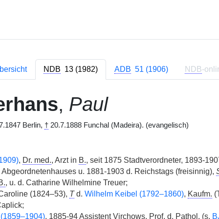
bersicht
NDB
13 (1982)
ADB
51 (1906)
NDB
-onli
erhans
,
Paul
7.1847 Berlin,
†
20.7.1888 Funchal (Madeira). (evangelisch)
1909)
,
Dr. med.
, Arzt in
B.
, seit 1875 Stadtverordneter, 1893-19
Abgeordnetenhauses u. 1881-1903 d. Reichstags (freisinnig),
B.
, u. d. Catharine Wilhelmine Treuer;
Caroline (1824–53),
T
d.
Wilhelm Keibel (1792–1860)
,
Kaufm.
(T
aplick;
 (1859–1904)
, 1885-94 Assistent Virchows,
Prof. d. Pathol.
(s.
B