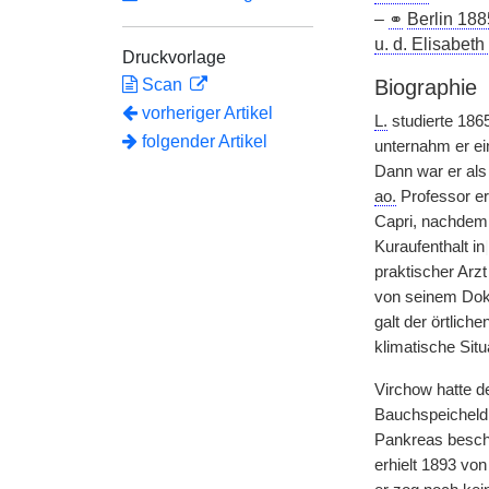
–
⚭
Berlin 188
u. d. Elisabeth
Druckvorlage
Scan
Biographie
vorheriger Artikel
L.
studierte 1865
folgender Artikel
unternahm er ei
Dann war er als 
ao.
Professor er
Capri, nachdem
Kuraufenthalt in
|
praktischer Arzt
von seinem Dokt
galt der örtlic
klimatische Situ
Virchow hatte d
Bauchspeicheldr
Pankreas beschr
erhielt 1893 vo