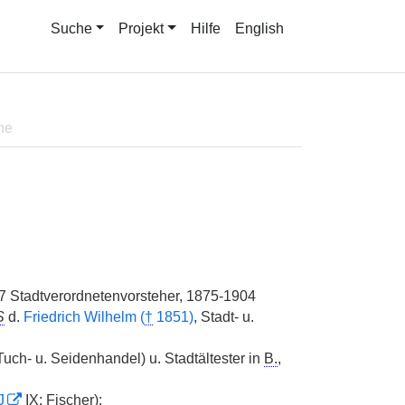
Suche
Projekt
Hilfe
English
ne
07 Stadtverordnetenvorsteher, 1875-1904
S
d.
Friedrich Wilhelm (
†
1851)
, Stadt- u.
uch- u. Seidenhandel) u. Stadtältester in
B.
,
J
IX; Fischer);