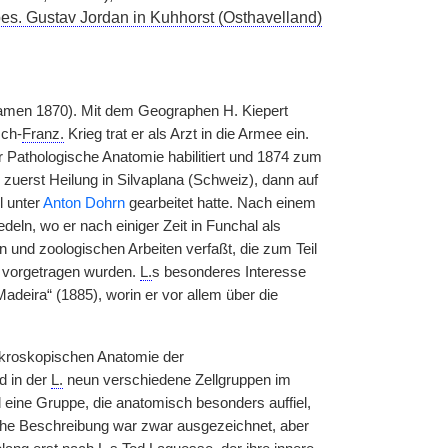
bes. Gustav Jordan in Kuhhorst (Osthavelland)
amen 1870). Mit dem Geographen H. Kiepert
sch-
Franz.
Krieg trat er als Arzt in die Armee ein.
ür Pathologische Anatomie habilitiert und 1874 zum
zuerst Heilung in Silvaplana (Schweiz), dann auf
l unter
Anton Dohrn
gearbeitet hatte. Nach einem
ln, wo er nach einiger Zeit in Funchal als
n und zoologischen Arbeiten verfaßt, die zum Teil
 vorgetragen wurden.
L.
s besonderes Interesse
adeira“ (1885), worin er vor allem über die
mikroskopischen Anatomie der
d in der
L.
neun verschiedene Zellgruppen im
 eine Gruppe, die anatomisch besonders auffiel,
he Beschreibung war zwar ausgezeichnet, aber