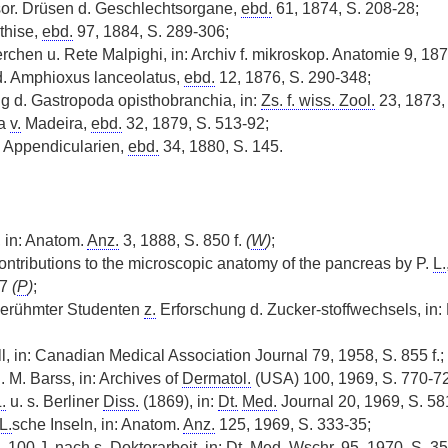
or. Drüsen d. Geschlechtsorgane,
ebd.
61, 1874, S. 208-28;
thise,
ebd.
97, 1884, S. 289-306;
rchen u. Rete Malpighi, in: Archiv f. mikroskop. Anatomie 9, 187
d. Amphioxus lanceolatus,
ebd.
12, 1876, S. 290-348;
g d. Gastropoda opisthobranchia, in:
Zs. f. wiss. Zool.
23, 1873,
na
v.
Madeira,
ebd.
32, 1879, S. 513-92;
 Appendicularien,
ebd.
34, 1880, S. 145.
 in: Anatom.
Anz.
3, 1888, S. 850 f.
(
W
)
;
ontributions to the microscopic anatomy of the pancreas by P.
L.
97
(
P
)
;
erühmter Studenten
z.
Erforschung d. Zucker-stoffwechsels, in
, in: Canadian Medical Association Journal 79, 1958, S. 855 f.;
. M. Barss, in: Archives of
Dermatol.
(USA) 100, 1969, S. 770-72
.
u. s. Berliner
Diss.
(1869), in:
Dt.
Med.
Journal 20, 1969, S. 58
L.
sche Inseln, in: Anatom.
Anz.
125, 1969, S. 333-35;
, 100 J. nach s. Doktorarbeit, in:
Dt.
Med.
Wschr.
95, 1970, S. 35