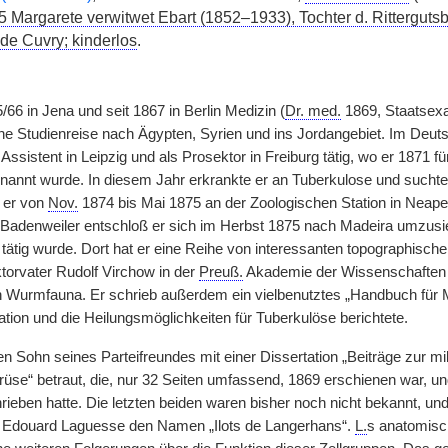
5 Margarete verwitwet Ebart (1852–1933), Tochter d. Ritterguts
 de Cuvry; kinderlos
.
/66 in Jena und seit 1867 in Berlin Medizin (
Dr. med.
1869, Staatsex
ne Studienreise nach Ägypten, Syrien und ins Jordangebiet. Im Deut
Assistent in Leipzig und als Prosektor in Freiburg tätig, wo er 1871 f
nannt wurde. In diesem Jahr erkrankte er an Tuberkulose und suchte 
 er von
Nov.
1874 bis Mai 1875 an der Zoologischen Station in Neape
Badenweiler entschloß er sich im Herbst 1875 nach Madeira umzusiede
 tätig wurde. Dort hat er eine Reihe von interessanten topographische
orvater Rudolf Virchow in der
Preuß.
Akademie der Wissenschaften
hen Wurmfauna. Er schrieb außerdem ein vielbenutztes „Handbuch für M
ation und die Heilungsmöglichkeiten für Tuberkulöse berichtete.
en Sohn seines Parteifreundes mit einer Dissertation „Beiträge zur 
üse“ betraut, die, nur 32 Seiten umfassend, 1869 erschienen war, un
ieben hatte. Die letzten beiden waren bisher noch nicht bekannt, und
n Edouard Laguesse den Namen „Ilots de Langerhans“.
L.
s anatomisc