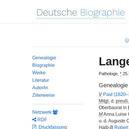
Deutsche
Biographie
Ü
Lang
Genealogie
Biographie
Werke
Pathologe,
*
25.
Literatur
Genealogie
Autor/in
V
Paul (1820–
Zitierweise
Mitgl.
d.
preuß.
Oberbaurat in
Netzwerk
M
Anna Luise 
RDF
u. d. Auguste C
Druckfassung
Halb-B
Robert