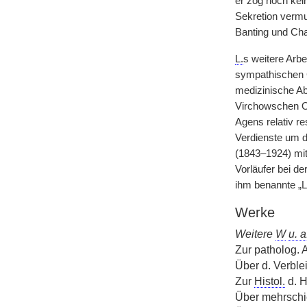
er zog noch kei
Sekretion vermut
Banting und Cha
L.
s weitere Arbe
sympathischen G
medizinische A
Virchowschen Or
Agens relativ r
Verdienste um d
(1843–1924) mit
Vorläufer bei de
ihm benannte „
Werke
Weitere
W
u. a
Zur patholog. 
Über d. Verblei
Zur
Histol.
d. 
Über mehrschic