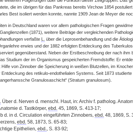
ne weiteren Folgerungen über die Funktion dieser Zellgruppen. Das g
ete, die im übrigen für das Pankreas bereits Virchow 1854 postuliert
rles Best isoliert werden konnte, nannte 1909 Jean de Meyer die noc
iten in Deutschland waren vor allem pathologischen Fragen gewidmet. 
anglienzellen (1871), weitere Beiträge der vergleichenden Pathologi
bhandlungen verfaßte
L.
über die Leprosenbehandlung und die Ätiologi
ganlehre erwies und der 1882 erfolgten Entdeckung des Tuberkulos
eserviert gegenüberstand. Neben der Erstbeschreibung der nach ihm
as Studium der im Organismus gespeicherten Fremdstoffe: Er entde
 Hilfe von Zinnober die Speicherung in weißen Blutzellen, im Knoch
r Entdeckung des retikulo-endothelialen Systems. Seit 1873 studierte
Langerhanssche Granulosaschicht“ (Stratum granulosum).
.
Über d. Nerven d. menschl. Haut, in: Archiv f. patholog. Anato
Anatomie d. Tastkörper,
ebd.
45, 1869, S. 413-17;
b d. in d. Circulation eingeführten Zinnobers,
ebd.
48, 1869, S. 
Herzens,
ebd.
58, 1873, S. 65-83;
htige Epithelien,
ebd.
, S. 83-92;