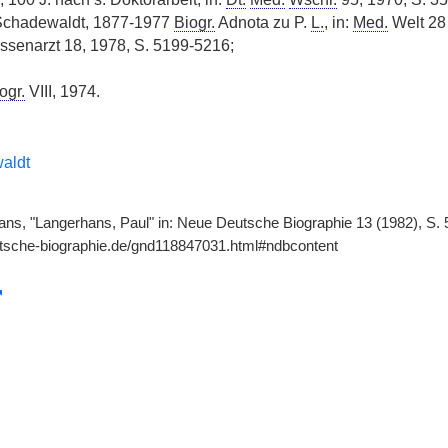
. Schadewaldt, 1877-1977
Biogr.
Adnota zu P.
L.
, in:
Med.
Welt 28 
Kassenarzt 18, 1978, S. 5199-5216;
ogr.
VIII, 1974.
aldt
ns, "Langerhans, Paul" in: Neue Deutsche Biographie 13 (1982), S. 5
utsche-biographie.de/gnd118847031.html#ndbcontent