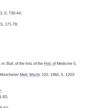
3, S. 730-44;
 S. 171-79;
, in: Bull, of the Inst. of the
Hist. of
Medicine 5,
: Münchener
Med.
Wschr.
102, 1960, S. 1203-
;
1-83;
8-62;