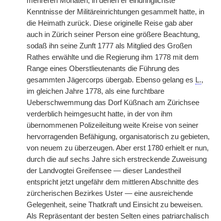
mehreren Monaten, in denen er eindringlichste
Kenntnisse der Militäreinrichtungen gesammelt hatte, in
die Heimath zurück. Diese originelle Reise gab aber
auch in Zürich seiner Person eine größere Beachtung,
sodaß ihn seine Zunft 1777 als Mitglied des Großen
Rathes erwählte und die Regierung ihm 1778 mit dem
Range eines Oberstlieutenants die Führung des
gesammten Jägercorps übergab. Ebenso gelang es
L.
,
im gleichen Jahre 1778, als eine furchtbare
Ueberschwemmung das Dorf Küßnach am Zürichsee
verderblich heimgesucht hatte, in der von ihm
übernommenen Polizeileitung weite Kreise von seiner
hervorragenden Befähigung, organisatorisch zu gebieten,
von neuem zu überzeugen. Aber erst 1780 erhielt er nun,
durch die auf sechs Jahre sich erstreckende Zuweisung
der Landvogtei Greifensee — dieser Landestheil
entspricht jetzt ungefähr dem mittleren Abschnitte des
zürcherischen Bezirkes Uster — eine ausreichende
Gelegenheit, seine Thatkraft und Einsicht zu beweisen.
Als Repräsentant der besten Selten eines patriarchalisch