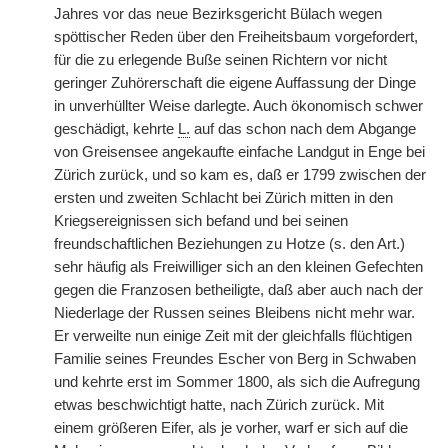
Jahres vor das neue Bezirksgericht Bülach wegen
spöttischer Reden über den Freiheitsbaum vorgefordert,
für die zu erlegende Buße seinen Richtern vor nicht
geringer Zuhörerschaft die eigene Auffassung der Dinge
in unverhüllter Weise darlegte. Auch ökonomisch schwer
geschädigt, kehrte
L.
auf das schon nach dem Abgange
von Greisensee angekaufte
|
einfache Landgut in Enge bei
Zürich zurück, und so kam es, daß er 1799 zwischen der
ersten und zweiten Schlacht bei Zürich mitten in den
Kriegsereignissen sich befand und bei seinen
freundschaftlichen Beziehungen zu Hotze (s. den Art.)
sehr häufig als Freiwilliger sich an den kleinen Gefechten
gegen die Franzosen betheiligte, daß aber auch nach der
Niederlage der Russen seines Bleibens nicht mehr war.
Er verweilte nun einige Zeit mit der gleichfalls flüchtigen
Familie seines Freundes Escher von Berg in Schwaben
und kehrte erst im Sommer 1800, als sich die Aufregung
etwas beschwichtigt hatte, nach Zürich zurück. Mit
einem größeren Eifer, als je vorher, warf er sich auf die