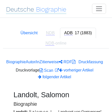
Deutsche
Biographie
Übersicht
NDB
ADB
17 (1883)
NDB
-online
Biographie
Autor/in
Zitierweise
RDF
Druckfassung
Druckvorlage
vorheriger Artikel
Scan
folgender Artikel
Landolt, Salomon
Biographie
Landolt:
Salomon
L.
, „Landvogt von Greisensee“,