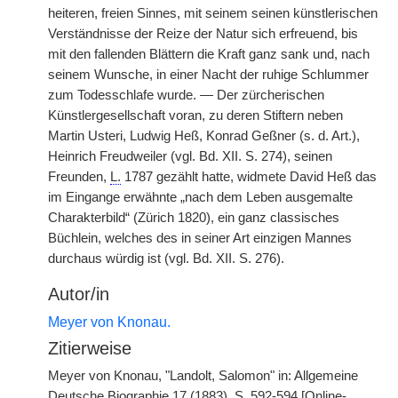
heiteren, freien Sinnes, mit seinem seinen künstlerischen
Verständnisse der Reize der Natur sich erfreuend, bis
mit den fallenden Blättern die Kraft ganz sank und, nach
seinem Wunsche, in einer Nacht der ruhige Schlummer
zum Todesschlafe wurde. — Der zürcherischen
Künstlergesellschaft voran, zu deren Stiftern neben
Martin Usteri, Ludwig Heß, Konrad Geßner (s. d. Art.),
Heinrich Freudweiler (vgl. Bd. XII. S. 274), seinen
Freunden,
L.
1787 gezählt hatte, widmete David Heß das
im Eingange erwähnte „nach dem Leben ausgemalte
Charakterbild“ (Zürich 1820), ein ganz classisches
Büchlein, welches des in seiner Art einzigen Mannes
durchaus würdig ist (vgl. Bd. XII. S. 276).
Autor/in
Meyer von Knonau.
Zitierweise
Meyer von Knonau, "Landolt, Salomon" in: Allgemeine
Deutsche Biographie 17 (1883), S. 592-594 [Online-