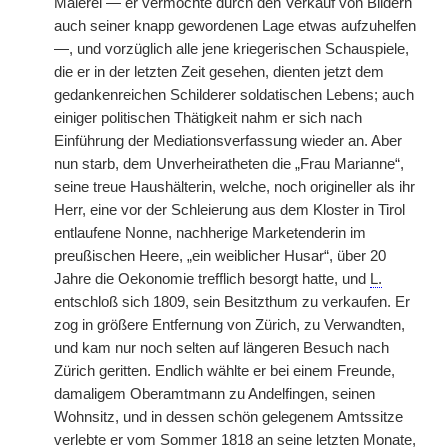
Malerei — er vermochte durch den Verkauf von Bildern
auch seiner knapp gewordenen Lage etwas aufzuhelfen
—, und vorzüglich alle jene kriegerischen Schauspiele,
die er in der letzten Zeit gesehen, dienten jetzt dem
gedankenreichen Schilderer soldatischen Lebens; auch
einiger politischen Thätigkeit nahm er sich nach
Einführung der Mediationsverfassung wieder an. Aber
nun starb, dem Unverheiratheten die „Frau Marianne“,
seine treue Haushälterin, welche, noch origineller als ihr
Herr, eine vor der Schleierung aus dem Kloster in Tirol
entlaufene Nonne, nachherige Marketenderin im
preußischen Heere, „ein weiblicher Husar“, über 20
Jahre die Oekonomie trefflich besorgt hatte, und
L.
entschloß sich 1809, sein Besitzthum zu verkaufen. Er
zog in größere Entfernung von Zürich, zu Verwandten,
und kam nur noch selten auf längeren Besuch nach
Zürich geritten. Endlich wählte er bei einem Freunde,
damaligem Oberamtmann zu Andelfingen, seinen
Wohnsitz, und in dessen schön gelegenem Amtssitze
verlebte er vom Sommer 1818 an seine letzten Monate,