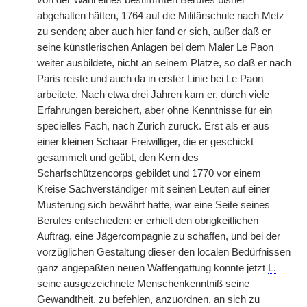
von der Wahl eines bestimmten Berufes bisher
abgehalten hätten, 1764 auf die Militärschule nach Metz
zu senden; aber auch hier fand er sich, außer daß er
seine künstlerischen Anlagen bei dem Maler Le Paon
weiter ausbildete, nicht an seinem Platze, so daß er nach
Paris reiste und auch da in erster Linie bei Le Paon
arbeitete. Nach etwa drei Jahren kam er, durch viele
Erfahrungen bereichert, aber ohne Kenntnisse für ein
specielles Fach, nach Zürich zurück. Erst als er aus
einer kleinen Schaar Freiwilliger, die er geschickt
gesammelt und geübt, den Kern des
Scharfschützencorps gebildet und 1770 vor einem
Kreise Sachverständiger mit seinen Leuten auf einer
Musterung sich bewährt hatte, war eine Seite seines
Berufes entschieden: er erhielt den obrigkeitlichen
Auftrag, eine Jägercompagnie zu schaffen, und bei der
vorzüglichen Gestaltung dieser den localen Bedürfnissen
ganz angepaßten neuen Waffengattung konnte jetzt
L.
seine ausgezeichnete Menschenkenntniß seine
Gewandtheit, zu befehlen, anzuordnen, an sich zu