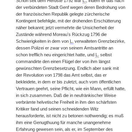
Schon seit dem Herbste 1792 war
L.
, indem er das nach
der verbündeten Stadt Genf wegen deren Bedrohung von
der französischen Republik gelegte zürcherische
Kontingent befehligle, mit der drohenden Erschütterung
näher bekannt; jetzt vermehrte die Unsicherheit der
Zustände während Moreau's Rückzug 1796 die
Schwierigkeiten in dem von
L.
verwalteten Grenzbezirke,
dessen Polizei er zwar von seinem Amtsantritte an
schon trefflich neu eingerichtet hatte, und
L.
selbst
commandirte den einen Flügel der von ihm längst
gewünschten Grenzbesetzung. Endlich aber sank mit
der Revolution von 1798 das Amt selbst, das er
bekleidete, in dem er bis zuletzt, auch vom öffentlichen
Vertrauen geehrt, seine Pflicht, wie ein Mann, erfüllt hatte,
in sich zusammen. Daß die in neufränkischer Weise
verbrämte helvetische Freiheit in ihm den schärfsten
Kritiker fand und seinen schneidenden Witz
herausforderte, ist nicht zu betonen nothwendig; es muß
ihm eine Genugthuung für manche unangenehme
Erfahrung gewesen sein, als er, im September des