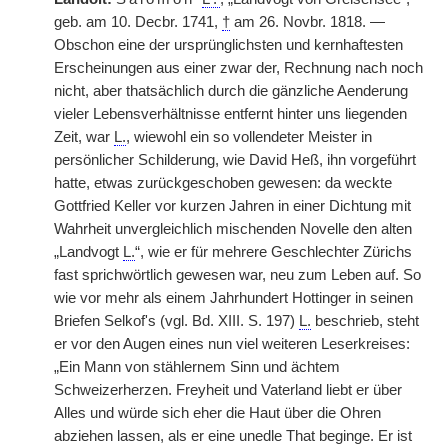
geb. am 10. Decbr. 1741,
†
am 26. Novbr. 1818. —
Obschon eine der ursprünglichsten und kernhaftesten
Erscheinungen aus einer zwar der, Rechnung nach noch
nicht, aber thatsächlich durch die gänzliche Aenderung
vieler Lebensverhältnisse entfernt hinter uns liegenden
Zeit, war
L.
, wiewohl ein so vollendeter Meister in
persönlicher Schilderung, wie David Heß, ihn vorgeführt
hatte, etwas zurückgeschoben gewesen: da weckte
Gottfried Keller vor kurzen Jahren in einer Dichtung mit
Wahrheit unvergleichlich mischenden Novelle den alten
„Landvogt
L.
“, wie er für mehrere Geschlechter Zürichs
fast sprichwörtlich gewesen war, neu zum Leben auf. So
wie vor mehr als einem Jahrhundert Hottinger in seinen
Briefen Selkof's (vgl. Bd. XIII. S. 197)
L.
beschrieb, steht
er vor den Augen eines nun viel weiteren Leserkreises:
„Ein Mann von stählernem Sinn und ächtem
Schweizerherzen. Freyheit und Vaterland liebt er über
Alles und würde sich eher die Haut über die Ohren
abziehen lassen, als er eine unedle That beginge. Er ist