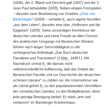
(1836), der 2. Iffland und Devrient galt (1837) und der 3.
Jean Paul behandelte (1839). Neben einigen Festspielen
– darunter einer Bearbeitung von Goethes „
Götz von
Berlichingen
“ (1839) – verfaßte
K.
auch eigene Novellen
„aus dem Leben“, darunter eine über „Hoffmann und die
Epigonen“ (1839). Seine umsichtigen Kenntnisse der
deutschen Literatur und seine Freude an allen Formen
des praktischen Umgangs mit literarischen Werken
führten nach langer Sammeltätigkeit zu der
umfangreichen Anthologie „Das Buch deutscher
Parodieen und Travestieen“ (2
Bde.
, 1840 f.). Mit
Nachdruck vertrat
K.
die damals nicht
selbstverständliche Auffassung, daß das Gebiet der
literarischen Parodie „mit zur Geschichte der deutschen
schönen Literatur“ zu zählen sei. Als Unternehmer wie
als Literat gehört
K.
zu den popularisierenden Vermittlern
der romantischen Literatur, zu den Multiplikatoren, derer
jede geistige Bewegung bedarf. Er starb „arm und
verlassen“ im Bamberger Krankenhaus.