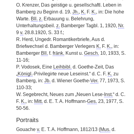
O. Krenzer, Das geistige u. gesellschaftl. Leben in
Bamberg zu Beginn d. 19.
Jh.
,
K.
F.
K.
, in: Die hohe
Warte.
Bll.
z.
Erbauung u. Belehrung,
Unterhaltungsbeil.
z.
Bamberger Tagbl. 1, 1920,
Nr.
9
v.
28.8.1920, S. 33 f.;
R. Herd, Ungedr. Romantikerbriefe, Aus d.
Briefwechsel d. Bamberger Verlegers
K.
F.
K.
, in:
Bamberger
Bll.
f.
fränk.
Kunst u.
Gesch.
10, 1933, S.
11-16;
P. Vodosek, Eine
Leihbibl.
d. Goethe-Zeit, Das
„
Königl.
-Privilegirte neue Leseinst.“ d. C. F.
K.
zu
Bamberg, in:
Jb.
d. Wiener Goethe-
Ver.
77, 1973, S.
110-33;
W. Segebrecht, Neues zum „Neuen Lese-
Inst.
“ d. C.
F.
K.
, in:
Mitt.
d. E. T. A. Hoffmann-
Ges.
23, 1977, S.
50-56.
Portraits
Gouache
v.
E. T. A. Hoffmann, 1812/13 (
Mus.
d.