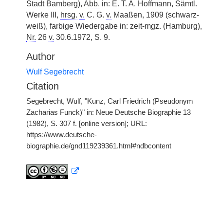
Stadt Bamberg),
Abb.
in: E. T. A. Hoffmann, Sämtl.
Werke III,
hrsg.
v.
C. G.
v.
Maaßen, 1909 (schwarz-
weiß), farbige Wiedergabe in: zeit-mgz. (Hamburg),
Nr.
26
v.
30.6.1972, S. 9.
Author
Wulf Segebrecht
Citation
Segebrecht, Wulf, "Kunz, Carl Friedrich (Pseudonym
Zacharias Funck)" in: Neue Deutsche Biographie 13
(1982), S. 307 f. [online version]; URL:
https://www.deutsche-
biographie.de/gnd119239361.html#ndbcontent