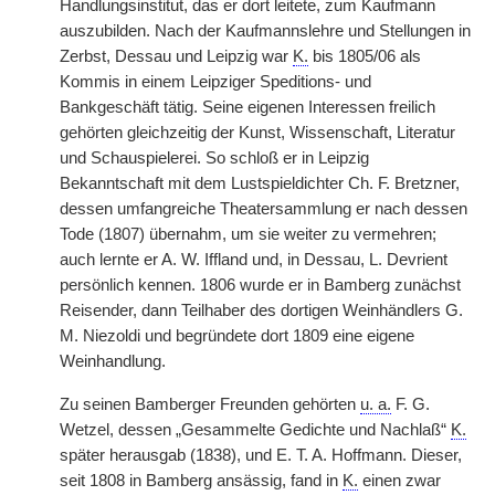
Handlungsinstitut, das er dort leitete, zum Kaufmann
auszubilden. Nach der Kaufmannslehre und Stellungen in
Zerbst, Dessau und Leipzig war
K.
bis 1805/06 als
Kommis in einem Leipziger Speditions- und
Bankgeschäft tätig. Seine eigenen Interessen freilich
gehörten gleichzeitig der Kunst, Wissenschaft, Literatur
und Schauspielerei. So schloß er in Leipzig
Bekanntschaft mit dem Lustspieldichter Ch. F. Bretzner,
dessen umfangreiche Theatersammlung er nach dessen
Tode (1807) übernahm, um sie weiter zu vermehren;
auch lernte er A. W. Iffland und, in Dessau, L. Devrient
persönlich kennen. 1806 wurde er in Bamberg zunächst
Reisender, dann Teilhaber des dortigen Weinhändlers G.
M. Niezoldi und begründete dort 1809 eine eigene
Weinhandlung.
Zu seinen Bamberger Freunden gehörten
u. a.
F. G.
Wetzel, dessen „Gesammelte Gedichte und Nachlaß“
K.
später herausgab (1838), und E. T. A. Hoffmann. Dieser,
seit 1808 in Bamberg ansässig, fand in
K.
einen zwar