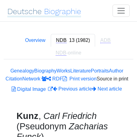
Deutsche
Biographie
Overview
NDB
13 (1982)
ADB
NDB
-online
Genealogy
Biography
Works
Literature
Portraits
Author
Citation
Network
RDF
Print version
Source in print
Previous article
Next article
Digital Image
Kunz
,
Carl Friedrich
(Pseudonym
Zacharias
Funck
)