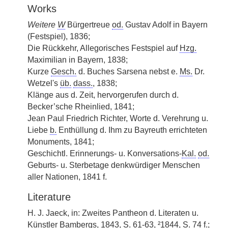
Works
Weitere
W
Bürgertreue
od.
Gustav Adolf in Bayern
(Festspiel), 1836;
Die Rückkehr, Allegorisches Festspiel auf
Hzg.
Maximilian in Bayern, 1838;
Kurze
Gesch.
d. Buches Sarsena nebst e.
Ms.
Dr.
Wetzel's
üb.
dass.
, 1838;
Klänge aus d. Zeit, hervorgerufen durch d.
Becker’sche Rheinlied, 1841;
Jean Paul Friedrich Richter, Worte d. Verehrung u.
Liebe
b.
Enthüllung d. Ihm zu Bayreuth errichteten
Monuments, 1841;
Geschichtl. Erinnerungs- u. Konversations-
Kal.
od.
Geburts- u. Sterbetage denkwürdiger Menschen
aller Nationen, 1841 f.
Literature
H. J. Jaeck, in: Zweites Pantheon d. Literaten u.
Künstler Bambergs, 1843, S. 61-63, ²1844, S. 74 f.;