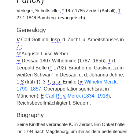
Verleger, Schriftsteller,
*
19.7.1785 Zerbst (Anhalt),
†
27.1.1849 Bamberg. (evangelisch)
Genealogy
V
Carl Gottlieb,
Insp.
d. Zucht- u. Arbeitshauses in
Z.
;
M
Auguste Luise Weber;
⚭
Dessau 1807 Wilhelmine (1787–1856),
T
d.
Leopold Belle (
†
1792), Brauherr u. Gastwirt „zum
weißen Schwan“ in Dessau, u. d. Johanna Jehne;
1
S
(früh †), 3
T
,
u. a.
Emilie (
⚭
Wilhelm Merck,
1790–1857
, Oberappellationsgerichtsrat in
München);
E
Carl
Rr.
v.
Merck (1834–1918)
,
Reichsbevollmächtigter f. Steuern.
Biography
Seine Kindheit verbrachte
K.
in Zerbst. Ein Onkel holte
ihn 1794 nach Magdeburg, um ihn an dem bedeutenden