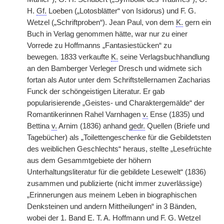
H.
Gf.
Loeben („Lotosblätter“ von Isidorus) und F. G.
Wetzel („Schriftproben“). Jean Paul, von dem
K.
gern ein
Buch in Verlag genommen hätte, war nur zu einer
Vorrede zu Hoffmanns „Fantasiestücken“ zu
bewegen.
|
1833 verkaufte
K.
seine Verlagsbuchhandlung
an den Bamberger Verleger Dresch und widmete sich
fortan als Autor unter dem Schriftstellernamen Zacharias
Funck der schöngeistigen Literatur. Er gab
popularisierende „Geistes- und Charaktergemälde“ der
Romantikerinnen Rahel Varnhagen
v.
Ense (1835) und
Bettina
v.
Arnim (1836) anhand
gedr.
Quellen (Briefe und
Tagebücher) als „Toilettengeschenke für die Gebildetsten
des weiblichen Geschlechts“ heraus, stellte „Lesefrüchte
aus dem Gesammtgebiete der höhern
Unterhaltungsliteratur für die gebildete Lesewelt“ (1836)
zusammen und publizierte (nicht immer zuverlässige)
„Erinnerungen aus meinem Leben in biographischen
Denksteinen und andern Mittheilungen“ in 3 Bänden,
wobei der 1. Band E. T. A. Hoffmann und F. G. Wetzel