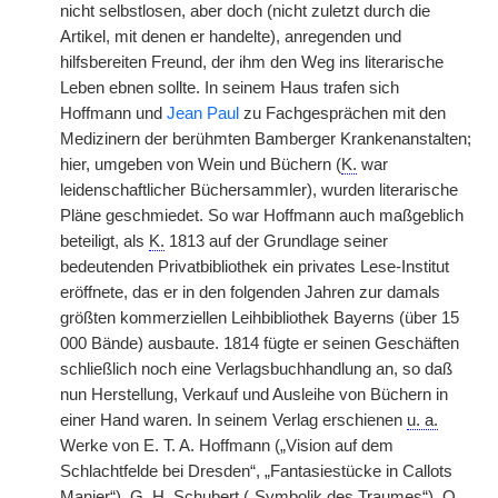
nicht selbstlosen, aber doch (nicht zuletzt durch die
Artikel, mit denen er handelte), anregenden und
hilfsbereiten Freund, der ihm den Weg ins literarische
Leben ebnen sollte. In seinem Haus trafen sich
Hoffmann und
Jean Paul
zu Fachgesprächen mit den
Medizinern der berühmten Bamberger Krankenanstalten;
hier, umgeben von Wein und Büchern (
K.
war
leidenschaftlicher Büchersammler), wurden literarische
Pläne geschmiedet. So war Hoffmann auch maßgeblich
beteiligt, als
K.
1813 auf der Grundlage seiner
bedeutenden Privatbibliothek ein privates Lese-Institut
eröffnete, das er in den folgenden Jahren zur damals
größten kommerziellen Leihbibliothek Bayerns (über 15
000 Bände) ausbaute. 1814 fügte er seinen Geschäften
schließlich noch eine Verlagsbuchhandlung an, so daß
nun Herstellung, Verkauf und Ausleihe von Büchern in
einer Hand waren. In seinem Verlag erschienen
u. a.
Werke von E. T. A. Hoffmann („Vision auf dem
Schlachtfelde bei Dresden“, „Fantasiestücke in Callots
Manier“), G. H. Schubert („Symbolik des Traumes“), O.