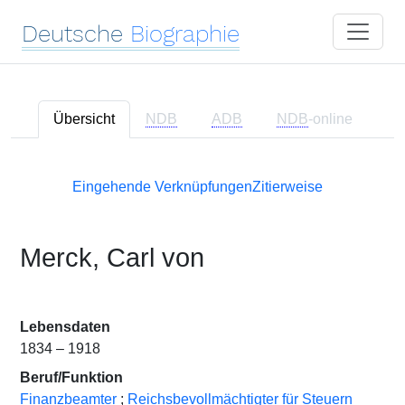
Deutsche
Biographie
Übersicht
NDB
ADB
NDB
-online
Eingehende Verknüpfungen
Zitierweise
Merck, Carl von
Lebensdaten
1834 – 1918
Beruf/Funktion
Finanzbeamter
;
Reichsbevollmächtigter für Steuern