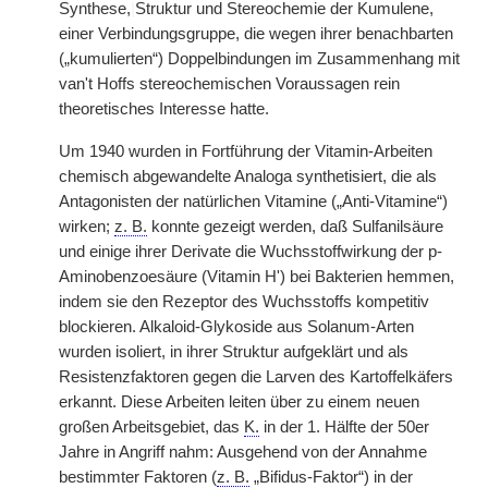
Synthese,
|
Struktur und Stereochemie der Kumulene,
einer Verbindungsgruppe, die wegen ihrer benachbarten
(„kumulierten“) Doppelbindungen im Zusammenhang mit
van't Hoffs stereochemischen Voraussagen rein
theoretisches Interesse hatte.
Um 1940 wurden in Fortführung der Vitamin-Arbeiten
chemisch abgewandelte Analoga synthetisiert, die als
Antagonisten der natürlichen Vitamine („Anti-Vitamine“)
wirken;
z. B.
konnte gezeigt werden, daß Sulfanilsäure
und einige ihrer Derivate die Wuchsstoffwirkung der p-
Aminobenzoesäure (Vitamin H') bei Bakterien hemmen,
indem sie den Rezeptor des Wuchsstoffs kompetitiv
blockieren. Alkaloid-Glykoside aus Solanum-Arten
wurden isoliert, in ihrer Struktur aufgeklärt und als
Resistenzfaktoren gegen die Larven des Kartoffelkäfers
erkannt. Diese Arbeiten leiten über zu einem neuen
großen Arbeitsgebiet, das
K.
in der 1. Hälfte der 50er
Jahre in Angriff nahm: Ausgehend von der Annahme
bestimmter Faktoren (
z. B.
„Bifidus-Faktor“) in der