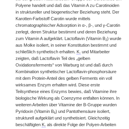
Polyene handelt und daß das Vitamin A zu Carotinoiden
in struktureller und biogenetischer Beziehung steht. Der
Karotten-Farbstoff Carotin wurde mittels
chromatographischer Adsorption in α-, β-, und γ-Carotin
zerlegt, deren Struktur bestimmt und deren Beziehung
zum Vitamin A aufgeklärt. Lactoflavin (Vitamin B
) wurde
2
aus Molke isoliert, in seiner Konstitution bestimmt und
schließlich synthetisch erhalten.
K.
und Mitarbeiter
zeigten, daß Lactoflavin Teil des „gelben
Oxidationsferments“ von Warburg ist und daß durch
Kombination synthetischer Lactoflavin-phosphorsäure
mit dem Protein-Anteil des gelben Ferments ein voll
wirksames Enzym erhalten wird. Diese erste
Teilsynthese eines Enzyms bewies, daß Vitamine ihre
biologische Wirkung als Coenzyme entfalten können. In
weiteren Arbeiten über Vitamine der B-Gruppe wurden
Pyridoxin (Vitamin B
) und Pantothensäure isoliert,
6
strukturell aufgeklärt und synthetisiert. Gleichzeitig
beschäftigten
K.
als direkte Folge der Polyen-Arbeiten