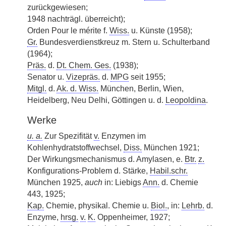
zurückgewiesen;
1948 nachträgl. überreicht);
Orden Pour le mérite f.
Wiss.
u. Künste (1958);
Gr.
Bundesverdienstkreuz m. Stern u. Schulterband
(1964);
Präs.
d.
Dt. Chem. Ges.
(1938);
Senator u.
Vizepräs.
d.
MPG
seit 1955;
Mitgl.
d.
Ak. d. Wiss.
München, Berlin, Wien,
Heidelberg, Neu Delhi, Göttingen u. d.
Leopoldina
.
Werke
u. a.
Zur Spezifität
v.
Enzymen im
Kohlenhydratstoffwechsel,
Diss.
München 1921;
Der Wirkungsmechanismus d. Amylasen, e.
Btr.
z.
Konfigurations-Problem d. Stärke,
Habil.schr.
München 1925,
auch
in: Liebigs
Ann.
d. Chemie
443, 1925;
Kap.
Chemie, physikal. Chemie u.
Biol.
, in:
Lehrb.
d.
Enzyme,
hrsg.
v.
K.
Oppenheimer, 1927;