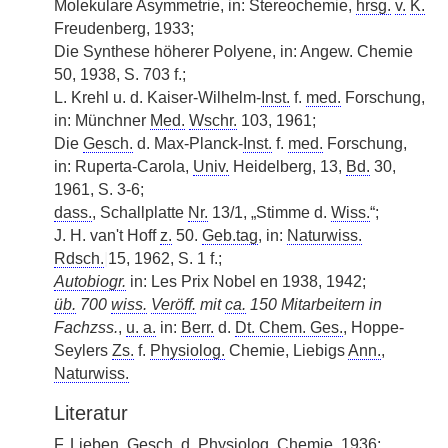
Molekulare Asymmetrie, in: Stereochemie,
hrsg.
v.
K.
Freudenberg, 1933;
Die Synthese höherer Polyene, in: Angew. Chemie
50, 1938, S. 703 f.;
L. Krehl u. d. Kaiser-Wilhelm-
Inst.
f.
med.
Forschung,
in: Münchner
Med.
Wschr.
103, 1961;
Die
Gesch.
d. Max-Planck-
Inst.
f.
med.
Forschung,
in: Ruperta-Carola,
Univ.
Heidelberg, 13,
Bd.
30,
1961, S. 3-6;
dass.
, Schallplatte
Nr.
13/1, „Stimme d.
Wiss.
“;
J. H. van't Hoff
z.
50.
Geb.tag
, in:
Naturwiss.
Rdsch.
|
15, 1962, S. 1 f.;
Autobiogr.
in: Les Prix Nobel en 1938, 1942;
üb.
700
wiss.
Veröff.
mit
ca.
150 Mitarbeitern in
Fachzss.
,
u. a.
in:
Berr.
d.
Dt. Chem. Ges.
, Hoppe-
Seylers
Zs.
f.
Physiolog.
Chemie, Liebigs
Ann.
,
Naturwiss.
Literatur
F. Lieben,
Gesch.
d.
Physiolog.
Chemie, 1936;