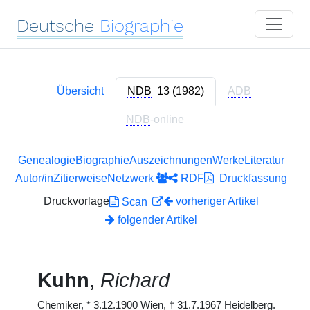
Deutsche
Biographie
Übersicht
NDB
13 (1982)
ADB
NDB
-online
Genealogie
Biographie
Auszeichnungen
Werke
Literatur
Autor/in
Zitierweise
Netzwerk
RDF
Druckfassung
Druckvorlage
vorheriger Artikel
Scan
folgender Artikel
Kuhn
,
Richard
Chemiker,
*
3.12.1900 Wien,
†
31.7.1967 Heidelberg.