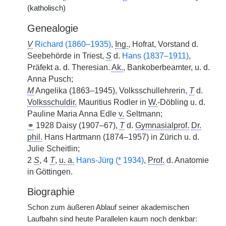
(katholisch)
Genealogie
V
Richard (1860–1935)
,
Ing.
, Hofrat, Vorstand d.
Seebehörde in Triest,
S
d.
Hans (1837–1911)
,
Präfekt a. d. Theresian.
Ak.
, Bankoberbeamter, u. d.
Anna Pusch;
M
Angelika (1863–1945), Volksschullehrerin,
T
d.
Volksschuldir.
Mauritius Rodler in
W.
-Döbling u. d.
Pauline Maria Anna Edle
v.
Seltmann;
⚭
1928 Daisy (1907–67),
T
d.
Gymnasialprof.
Dr.
phil.
Hans Hartmann (1874–1957) in Zürich u. d.
Julie Scheitlin;
2
S
, 4
T
,
u. a.
Hans-Jürg (
*
1934)
,
Prof.
d. Anatomie
in Göttingen.
Biographie
Schon zum äußeren Ablauf seiner akademischen
Laufbahn sind heute Parallelen kaum noch denkbar: