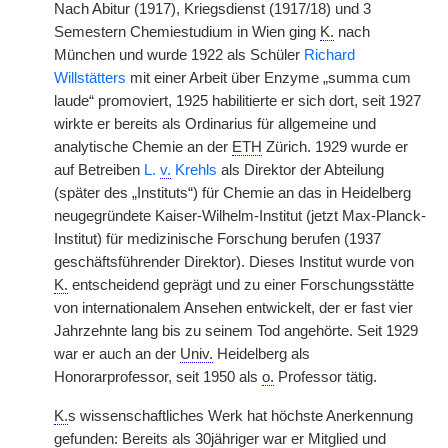
Nach Abitur (1917), Kriegsdienst (1917/18) und 3
Semestern Chemiestudium in Wien ging
K.
nach
München und wurde 1922 als Schüler
Richard
Willstätters
mit einer Arbeit über Enzyme „summa cum
laude“ promoviert, 1925 habilitierte er sich dort, seit 1927
wirkte er bereits als Ordinarius für allgemeine und
analytische Chemie an der
ETH
Zürich. 1929 wurde er
auf Betreiben
L.
v.
Krehls
als Direktor der Abteilung
(später des „Instituts“) für Chemie an das in Heidelberg
neugegründete Kaiser-Wilhelm-Institut (jetzt Max-Planck-
Institut) für medizinische Forschung berufen (1937
geschäftsführender Direktor). Dieses Institut wurde von
K.
entscheidend geprägt und zu einer Forschungsstätte
von internationalem Ansehen entwickelt, der er fast vier
Jahrzehnte lang bis zu seinem Tod angehörte. Seit 1929
war er auch an der
Univ.
Heidelberg als
Honorarprofessor, seit 1950 als
o.
Professor tätig.
K.
s wissenschaftliches Werk hat höchste Anerkennung
gefunden: Bereits als 30jähriger war er Mitglied und