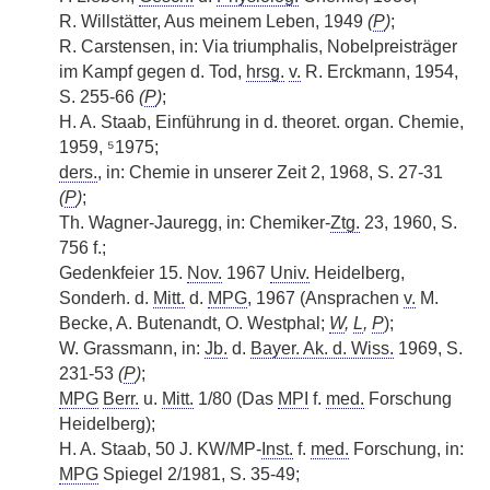
R. Willstätter, Aus meinem Leben, 1949
(
P
)
;
R. Carstensen, in: Via triumphalis, Nobelpreisträger
im Kampf gegen d. Tod,
hrsg.
v.
R. Erckmann, 1954,
S. 255-66
(
P
)
;
H. A. Staab, Einführung in d. theoret. organ. Chemie,
1959, ⁵1975;
ders.
, in: Chemie in unserer Zeit 2, 1968, S. 27-31
(
P
)
;
Th. Wagner-Jauregg, in: Chemiker-
Ztg.
23, 1960, S.
756 f.;
Gedenkfeier 15.
Nov.
1967
Univ.
Heidelberg,
Sonderh. d.
Mitt.
d.
MPG
, 1967 (Ansprachen
v.
M.
Becke, A. Butenandt, O. Westphal;
W
,
L
,
P
);
W. Grassmann, in:
Jb.
d.
Bayer. Ak. d. Wiss.
1969, S.
231-53
(
P
)
;
MPG
Berr.
u.
Mitt.
1/80 (Das
MPI
f.
med.
Forschung
Heidelberg);
H. A. Staab, 50 J. KW/MP-
Inst.
f.
med.
Forschung, in:
MPG
Spiegel 2/1981, S. 35-49;