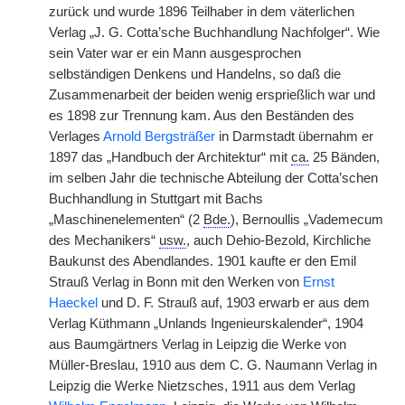
zurück und wurde 1896 Teilhaber in dem väterlichen
Verlag „J. G. Cotta’sche Buchhandlung Nachfolger“. Wie
sein Vater war er ein Mann ausgesprochen
selbständigen Denkens und Handelns, so daß die
Zusammenarbeit der beiden wenig ersprießlich war und
es 1898 zur Trennung kam. Aus den Beständen des
Verlages
Arnold Bergsträßer
in Darmstadt übernahm er
1897 das „Handbuch der Architektur“ mit
ca.
25 Bänden,
im selben Jahr die technische Abteilung der Cotta’schen
Buchhandlung in Stuttgart mit Bachs
„Maschinenelementen“ (2
Bde.
), Bernoullis „Vademecum
des Mechanikers“
usw.
, auch Dehio-Bezold, Kirchliche
Baukunst des Abendlandes. 1901 kaufte er den Emil
Strauß Verlag in Bonn mit den Werken von
Ernst
Haeckel
und D. F. Strauß auf, 1903 erwarb er aus dem
Verlag Küthmann „Unlands Ingenieurskalender“, 1904
aus Baumgärtners Verlag in Leipzig die Werke von
Müller-Breslau, 1910 aus dem C. G. Naumann Verlag in
Leipzig die Werke Nietzsches, 1911 aus dem Verlag