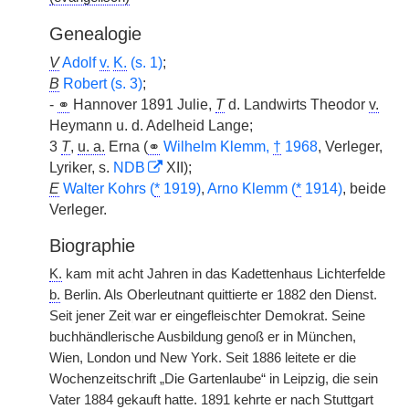
Genealogie
V
Adolf
v.
K.
(s. 1)
;
B
Robert (s. 3)
;
-
⚭
Hannover 1891 Julie,
T
d. Landwirts Theodor
v.
Heymann u. d. Adelheid Lange;
3
T
,
u. a.
Erna (
⚭
Wilhelm Klemm,
†
1968
, Verleger,
Lyriker, s.
NDB
XII);
E
Walter Kohrs (
*
1919)
,
Arno Klemm (
*
1914)
, beide
Verleger.
Biographie
K.
kam mit acht Jahren in das Kadettenhaus Lichterfelde
b.
Berlin. Als Oberleutnant quittierte er 1882 den Dienst.
Seit jener Zeit
|
war er eingefleischter Demokrat. Seine
buchhändlerische Ausbildung genoß er in München,
Wien, London und New York. Seit 1886 leitete er die
Wochenzeitschrift „Die Gartenlaube“ in Leipzig, die sein
Vater 1884 gekauft hatte. 1891 kehrte er nach Stuttgart