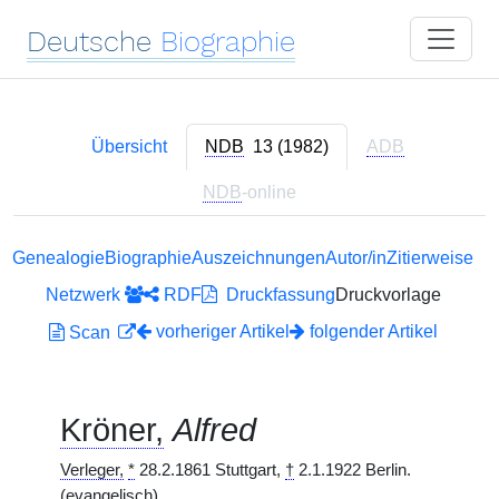
Deutsche
Biographie
Übersicht
NDB
13 (1982)
ADB
NDB
-online
Genealogie
Biographie
Auszeichnungen
Autor/in
Zitierweise
Netzwerk
RDF
Druckfassung
Druckvorlage
vorheriger Artikel
folgender Artikel
Scan
Kröner,
Alfred
Verleger,
*
28.2.1861 Stuttgart,
†
2.1.1922 Berlin.
(evangelisch)