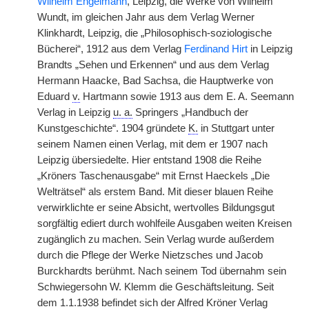
Wilhelm Engelmann
, Leipzig, die Werke von Wilhelm
Wundt, im gleichen Jahr aus dem Verlag Werner
Klinkhardt, Leipzig, die „Philosophisch-soziologische
Bücherei“, 1912 aus dem Verlag
Ferdinand Hirt
in Leipzig
Brandts „Sehen und Erkennen“ und aus dem Verlag
Hermann Haacke, Bad Sachsa, die Hauptwerke von
Eduard
v.
Hartmann sowie 1913 aus dem E. A. Seemann
Verlag in Leipzig
u. a.
Springers „Handbuch der
Kunstgeschichte“. 1904 gründete
K.
in Stuttgart unter
seinem Namen einen Verlag, mit dem er 1907 nach
Leipzig übersiedelte. Hier entstand 1908 die Reihe
„Kröners Taschenausgabe“ mit Ernst Haeckels „Die
Welträtsel“ als erstem Band. Mit dieser blauen Reihe
verwirklichte er seine Absicht, wertvolles Bildungsgut
sorgfältig ediert durch wohlfeile Ausgaben weiten Kreisen
zugänglich zu machen. Sein Verlag wurde außerdem
durch die Pflege der Werke Nietzsches und Jacob
Burckhardts berühmt. Nach seinem Tod übernahm sein
Schwiegersohn W. Klemm die Geschäftsleitung. Seit
dem 1.1.1938 befindet sich der Alfred Kröner Verlag