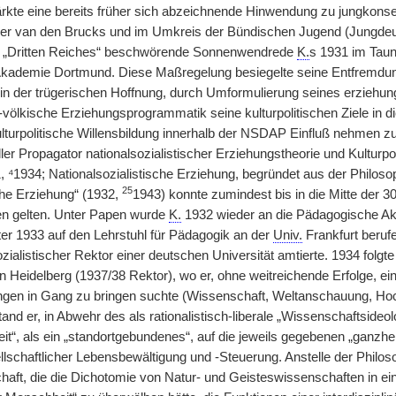
ärkte eine bereits früher sich abzeichnende Hinwendung zu jungkonser
er van den Brucks und im Umkreis der Bündischen Jugend (Jungdeut
s „Dritten Reiches“ beschwörende Sonnenwendrede
K.
s 1931 im Taun
kademie Dortmund. Diese Maßregelung besiegelte seine Entfremdung
 in der trügerischen Hoffnung, durch Umformulierung seines erziehung
ch-völkische Erziehungsprogrammatik seine kulturpolitischen Ziele i
lturpolitische Willensbildung innerhalb der NSDAP Einfluß nehmen zu k
eller Propagator nationalsozialistischer Erziehungstheorie und Kulturp
, ⁴1934; Nationalsozialistische Erziehung, begründet aus der Philoso
25
che Erziehung“ (1932,
1943) konnte zumindest bis in die Mitte der 
en gelten. Unter Papen wurde
K.
1932 wieder an die Pädagogische Ak
 1933 auf den Lehrstuhl für Pädagogik an der
Univ.
Frankfurt beruf
ozialistischer Rektor einer deutschen Universität amtierte. 1934 folgt
n Heidelberg (1937/38 Rektor), wo er, ohne weitreichende Erfolge, 
ungen in Gang zu bringen suchte (Wissenschaft, Weltanschauung, Ho
and er, in Abwehr des als rationalistisch-liberale „Wissenschaftsideo
iheit“, als ein „standortgebundenes“, auf die jeweils gegebenen „gan
llschaftlicher Lebensbewältigung und -Steuerung. Anstelle der Philos
haft, die die Dichotomie von Natur- und Geisteswissenschaften in ein