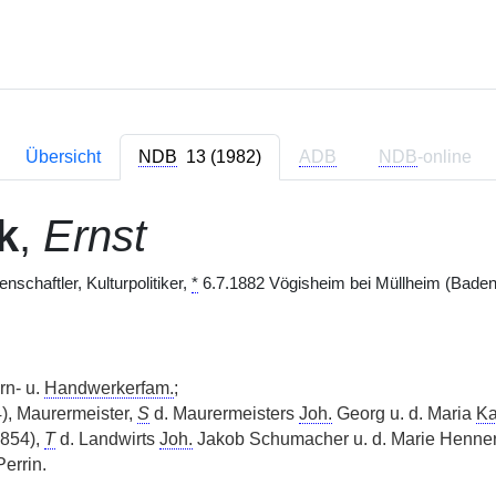
Übersicht
NDB
13 (1982)
ADB
NDB
-online
k
,
Ernst
schaftler, Kulturpolitiker,
*
6.7.1882 Vögisheim bei Müllheim (Baden
rn- u.
Handwerkerfam.
;
), Maurermeister,
S
d. Maurermeisters
Joh.
Georg u. d. Maria
Ka
854),
T
d. Landwirts
Joh.
Jakob Schumacher u. d. Marie Henner
errin.