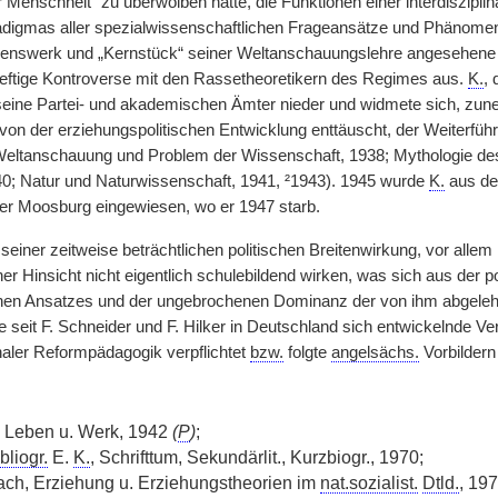
 Menschheit“ zu überwölben hätte, die Funktionen einer interdiszipli
igmas aller spezialwissenschaftlichen Frageansätze und Phänomenbe
benswerk und „Kernstück“ seiner Weltanschauungslehre angesehene „
eftige Kontroverse mit den Rassetheoretikern des Regimes aus.
K.
, 
seine Partei- und akademischen Ämter nieder und widmete sich, zunehm
von der erziehungspolitischen Entwicklung enttäuscht, der Weiterfüh
 Weltanschauung und Problem der Wissenschaft, 1938; Mythologie des 
0; Natur und Naturwissenschaft, 1941, ²1943). 1945 wurde
K.
aus de
ger Moosburg eingewiesen, wo er 1947 starb.
einer zeitweise beträchtlichen politischen Breitenwirkung, vor allem
er Hinsicht nicht eigentlich schulebildend wirken, was sich aus der 
chen Ansatzes und der ungebrochenen Dominanz der von ihm abgeleh
Die seit F. Schneider und F. Hilker in Deutschland sich entwickelnde
onaler Reformpädagogik verpflichtet
bzw.
folgte
angelsächs.
Vorbildern
, Leben u. Werk, 1942
(
P
)
;
bliogr.
E.
K.
, Schrifttum, Sekundärlit., Kurzbiogr., 1970;
ach, Erziehung u. Erziehungstheorien im
nat.sozialist.
Dtld.
, 197