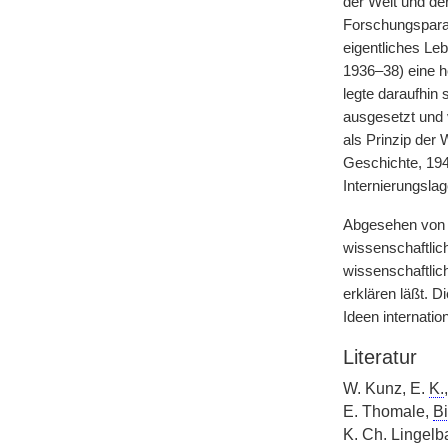
der Welt und der
Forschungsparad
eigentliches Le
1936–38) eine h
legte daraufhin 
ausgesetzt und 
als Prinzip der
Geschichte, 194
Internierungsla
Abgesehen von s
wissenschaftlich
wissenschaftli
erklären läßt. 
Ideen internati
Literatur
W. Kunz, E.
K.
E. Thomale,
Bi
K. Ch. Lingelb