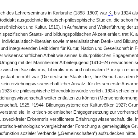
h des Lehrerseminars in Karlsruhe (1898–1900) war
K.
bis 1924 al
utodidakt ausgedehnte literarisch-philosophische Studien, die schon 
rsönlichkeit und Kultur, 1910). In Aufnahme und Weiterführung der ze
n
|
spezifischen Staats- und bildungspolitischen Akzent erhielt, trat
K.
al
individualistisch-liberalen sowie materialistischen Denk- und Bildun
und integrierenden Leitbildern für Kultur, Nation und Gesellschaft in
r wissenschaftlichen Arbeit wie seines kulturpolitischen Engagement
 Umgang mit der Mannheimer Arbeiterjugend (1910–24) erwuchsen 
 zwischen Sozialismus, Liberalismus und nationalem Prinzip in eine
gsstaat bemüht war (Die deutsche Staatsidee, Ihre Geburt aus dem
h sein erziehungswissenschaftlicher Ansatz, für dessen erste Ausarbe
 1923 die philosophische Ehrendoktorwürde verlieh. 1924 schied er a
rziehungswissenschaft weiter entfalten zu können (Menschenformun
nschaft, 1925, ⁶1944; Bildungssysteme der Kulturvölker, 1927; Grun
verstand sie, in kritisch-polemischer Entgegensetzung zur vorherrs
.
zweckfreier Erkenntnis verpflichtete Erfahrungswissenschaft, die,
istorisch-ethnologisch-vergleichender Forschung allgemeingültige G
ndfunktion sozialer Verbände („Gemeinschaften“) aufzudecken hätte.