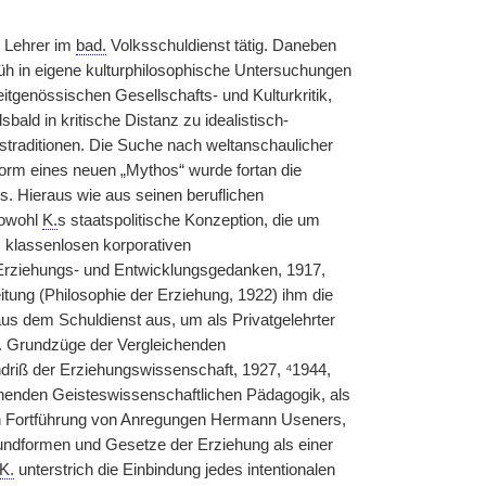
s Lehrer im
bad.
Volksschuldienst tätig. Daneben
früh in eigene kulturphilosophische Untersuchungen
itgenössischen Gesellschafts- und Kulturkritik,
sbald in kritische Distanz zu idealistisch-
gstraditionen. Die Suche nach weltanschaulicher
 Form eines neuen „Mythos“ wurde fortan die
s. Hieraus wie aus seinen beruflichen
sowohl
K.
s staatspolitische Konzeption, die um
m klassenlosen korporativen
 Erziehungs- und Entwicklungsgedanken, 1917,
itung (Philosophie der Erziehung, 1922) ihm die
us dem Schuldienst aus, um als Privatgelehrter
g. Grundzüge der Vergleichenden
driß der Erziehungswissenschaft, 1927, ⁴1944,
chenden Geisteswissenschaftlichen Pädagogik, als
 in Fortführung von Anregungen Hermann Useners,
rundformen und Gesetze der Erziehung als einer
K.
unterstrich die Einbindung jedes intentionalen