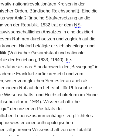
vativ-nationalrevolutionären Kreisen in der
scher Orden, Bündische Reichsschaft). Eine die
us war Anlaß für seine Strafversetzung an die
 von der Republik. 1932 trat er dem
NS
-
swissenschaftlichen Ansatzes in eine dezidiert
n diesem Rahmen durchsetzen und zugleich auf die
önnen. Hinfort betätigte er sich als eifriger und
olitik (Völkischer Gesamtstaat und nationale
phie der Erziehung, 1933, ⁵1940).
K.
s
30er Jahre als das Standardwerk der „Bewegung“ in
ademie Frankfurt zurückversetzt und zum
en, wo er vom gleichen Semester an auch als
e er einem Ruf auf den Lehrstuhl für Philosophie
eine Wissenschafts- und Hochschulreform im Sinne
chschulreform, 1934). Wissenschaftliche
logie“ denunzierten Postulats der
zheitlichen Lebenszusammenhänge“ verpflichtetes
ophie wies er einer anthropologischen
er „allgemeinen Wissenschaft von der Totalität