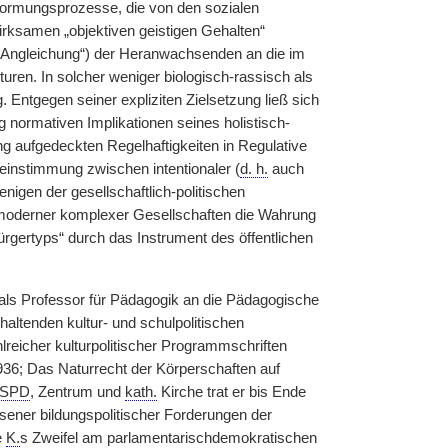
Formungsprozesse, die von den sozialen
irksamen „objektiven geistigen Gehalten“
e Angleichung“) der Heranwachsenden an die im
ren. In solcher weniger biologisch-rassisch als
. Entgegen seiner expliziten Zielsetzung ließ sich
 normativen Implikationen seines holistisch-
ung aufgedeckten Regelhaftigkeiten in Regulative
reinstimmung zwischen intentionaler (
d. h.
auch
nigen der gesellschaftlich-politischen
t moderner komplexer Gesellschaften die Wahrung
rgertyps“ durch das Instrument des öffentlichen
 als Professor für Pädagogik an die Pädagogische
altenden kultur- und schulpolitischen
icher kulturpolitischer Programmschriften
936; Das Naturrecht der Körperschaften auf
SPD
, Zentrum und
kath.
Kirche trat er bis Ende
ossener bildungspolitischer Forderungen der
e
K.
s Zweifel am parlamentarischdemokratischen