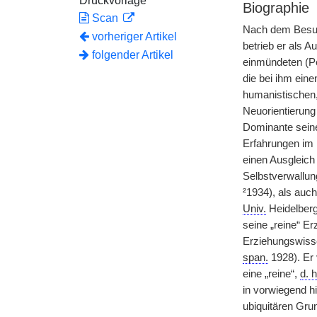
Druckvorlage
Biographie
Scan
Nach dem Besuc
vorheriger Artikel
betrieb er als A
folgender Artikel
einmündeten (Pe
die bei ihm eine
humanistischen, 
Neuorientierung 
Dominante seine
Erfahrungen im
einen Ausgleich
Selbstverwallun
²1934), als auc
Univ.
Heidelberg
seine „reine“ E
Erziehungswisse
span.
1928). Er 
eine „reine“,
d. h
in vorwiegend h
ubiquitären Gru