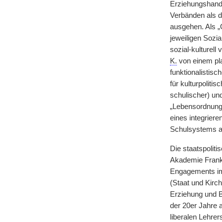
Erziehungshande
Verbänden als d
ausgehen. Als „
jeweiligen Sozi
sozial-kulturell
K.
von einem pla
funktionalistisc
für kulturpoliti
schulischer) und
„Lebensordnung“
eines integrier
Schulsystems al
Die staatspolit
Akademie Frankf
Engagements im 
(Staat und Kirc
Erziehung und B
der 20er Jahre a
liberalen Lehre