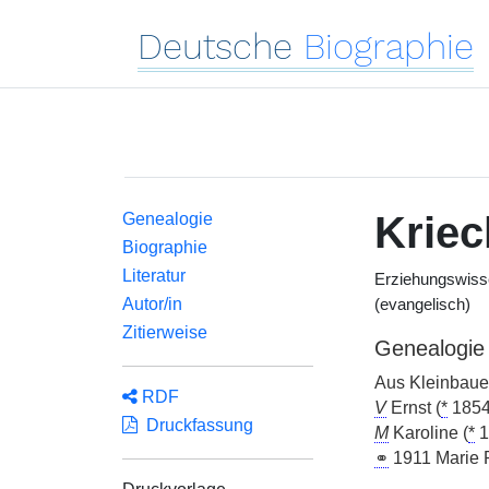
Deutsche
Biographie
Kriec
Genealogie
Biographie
Literatur
Erziehungswissen
Autor/in
(evangelisch)
Zitierweise
Genealogie
Aus Kleinbaue
RDF
V
Ernst (
*
1854
Druckfassung
M
Karoline (
*
1
⚭
1911 Marie P