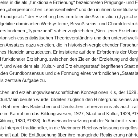
lns in die als „funktionale Erziehung“ bezeichneten Prägungs- und 
en „überpersönlichen Lebenseinheiten“ und den in ihnen konstitutiv w
Grundgesetz“ der Erziehung bestimmte er die Assimilation („typisch
algebilde dominanten Wertsysteme, Bewußtseins- und Charakterstruktu
 verstandenen „Typenzucht“ sah er zugleich den „Sinn“ jeder Erziehung
tonisch-essentialistischen Theorieverständnis und den unterschwellig
hen Ansatzes dazu verleiten, die in historisch-vergleichender Forsch
sches Handeln umzudeuten. Er insistierte auf dem Erfordernis der Übe
 funktionaler Erziehung, zwischen den Zielen der Erziehung und denje
, und wies dem als „Kultur- und Erziehungsstaat“ begriffenen Staa
enden Grundkonsensus und die Formung eines verbindlichen „Staatsbü
s zentrale Aufgabe zu.
ischen und erziehungswissenschaftlichen Konzeptionen
K.
s, der 1928
urt/Main berufen wurde, bildeten zugleich den Hintergrund seines anh
Rahmen des Badischen und Deutschen Lehrervereins als auch zahlre
he im Kampf um das Bildungswesen, 1927; Staat und Kultur, 1929, ²1
ildung, 1930, ²1933). In Auseinandersetzung mit der Schulpolitik von
ls Interpret traditioneller, in die Weimarer Reichsverfassung eingefl
rschaft auf. Die Enttäuschung über ihre mangelnde Realisierung nährt