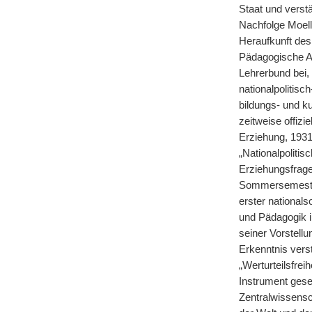
Staat und verst
Nachfolge Moell
Heraufkunft de
Pädagogische A
Lehrerbund bei,
nationalpolitis
bildungs- und ku
zeitweise offizi
Erziehung, 1931
„Nationalpolitis
Erziehungsfrag
Sommersemester
erster nationals
und Pädagogik i
seiner Vorstell
Erkenntnis verst
„Werturteilsfre
Instrument gese
Zentralwissensc