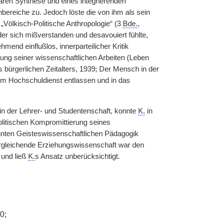
nären Synthese und eines integrierenden
reiche zu. Jedoch löste die von ihm als sein
Völkisch-Politische Anthropologie“ (3
Bde.
,
der sich mißverstanden und desavouiert fühlte,
end einflußlos, innerparteilicher Kritik
rung seiner wissenschaftlichen Arbeiten (Leben
bürgerlichen Zeitalters, 1939; Der Mensch in der
m Hochschuldienst entlassen und in das
 in der Lehrer- und Studentenschaft, konnte
K.
in
politischen Kompromittierung seines
nten Geisteswissenschaftlichen Pädagogik
 Vergleichende Erziehungswissenschaft war den
 und ließ
K.
s Ansatz unberücksichtigt.
0;