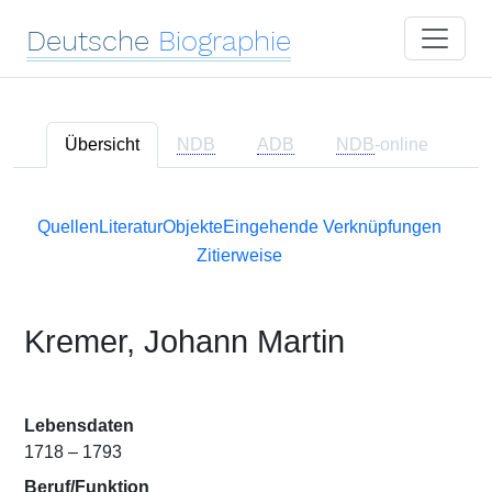
Deutsche
Biographie
Übersicht
NDB
ADB
NDB
-online
Quellen
Literatur
Objekte
Eingehende Verknüpfungen
Zitierweise
Kremer, Johann Martin
Lebensdaten
1718 – 1793
Beruf/Funktion