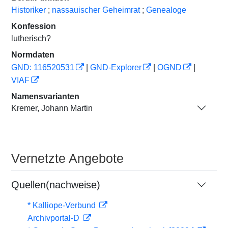
Historiker
;
nassauischer Geheimrat
;
Genealoge
Konfession
lutherisch?
Normdaten
GND: 116520531
|
GND-Explorer
|
OGND
|
VIAF
Namensvarianten
Kremer, Johann Martin
Vernetzte Angebote
Quellen(nachweise)
* Kalliope-Verbund
Archivportal-D