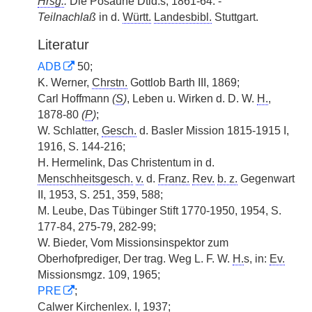
Hrsg.
:
Die Posaune Dtld.s, 1861-64. -
Teilnachlaß
in d.
Württ.
Landesbibl.
Stuttgart.
Literatur
ADB
50;
K. Werner,
Chrstn.
Gottlob Barth III, 1869;
Carl Hoffmann
(
S
)
, Leben u. Wirken d. D. W.
H.
,
1878-80
(
P
)
;
W. Schlatter,
Gesch.
d. Basler Mission 1815-1915 I,
1916, S. 144-216;
H. Hermelink, Das Christentum in d.
Menschheitsgesch.
v.
d.
Franz.
Rev.
b. z.
Gegenwart
II, 1953, S. 251, 359, 588;
M. Leube, Das Tübinger Stift 1770-1950, 1954, S.
177-84, 275-79, 282-99;
W. Bieder, Vom Missionsinspektor zum
Oberhofprediger, Der trag. Weg L. F. W.
H.
s, in:
Ev.
Missionsmgz. 109, 1965;
PRE
;
Calwer Kirchenlex. I, 1937;