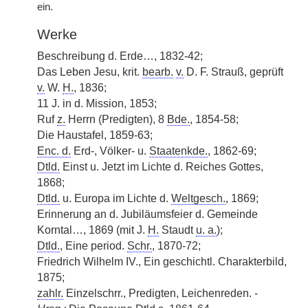
ein.
Werke
Beschreibung d. Erde…, 1832-42;
Das Leben Jesu, krit.
bearb.
v.
D. F. Strauß, geprüft
v.
W.
H.
, 1836;
11 J. in d. Mission, 1853;
Ruf
z.
Herrn (Predigten), 8
Bde.
, 1854-58;
Die Haustafel, 1859-63;
Enc. d.
Erd-, Völker- u.
Staatenkde.
, 1862-69;
Dtld.
Einst u. Jetzt im Lichte d. Reiches Gottes,
1868;
Dtld.
u. Europa im Lichte d.
Weltgesch.
, 1869;
Erinnerung an d. Jubiläumsfeier d. Gemeinde
Korntal…, 1869 (mit J.
H.
Staudt
u. a.
);
Dtld.
, Eine period.
Schr.
, 1870-72;
Friedrich Wilhelm IV., Ein geschichtl. Charakterbild,
1875;
zahlr.
Einzelschrr., Predigten, Leichenreden. -