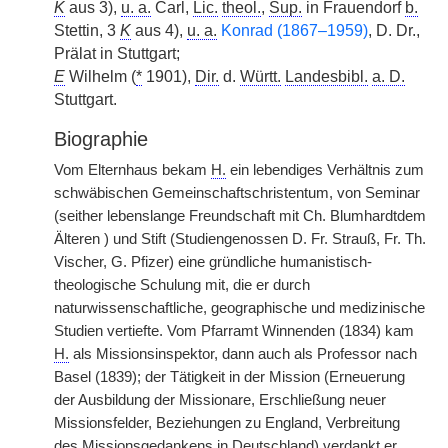
K
aus 3),
u. a.
Carl,
Lic.
theol.
,
Sup.
in Frauendorf
b.
Stettin, 3
K
aus 4),
u. a.
Konrad (1867–1959)
, D. Dr.,
Prälat in Stuttgart;
E
Wilhelm (
*
1901),
Dir.
d.
Württ.
Landesbibl.
a. D.
Stuttgart.
Biographie
Vom Elternhaus bekam
H.
ein lebendiges Verhältnis zum
schwäbischen Gemeinschaftschristentum, von Seminar
(seither lebenslange Freundschaft mit Ch. Blumhardtdem
Älteren ) und Stift (Studiengenossen D. Fr. Strauß, Fr. Th.
Vischer, G. Pfizer) eine gründliche humanistisch-
theologische Schulung mit, die er durch
naturwissenschaftliche, geographische und medizinische
Studien vertiefte. Vom Pfarramt Winnenden (1834) kam
H.
als Missionsinspektor, dann auch als Professor nach
Basel (1839); der Tätigkeit in der Mission (Erneuerung
der Ausbildung der Missionare, Erschließung neuer
Missionsfelder, Beziehungen zu England, Verbreitung
des Missionsgedankens in Deutschland) verdankt er