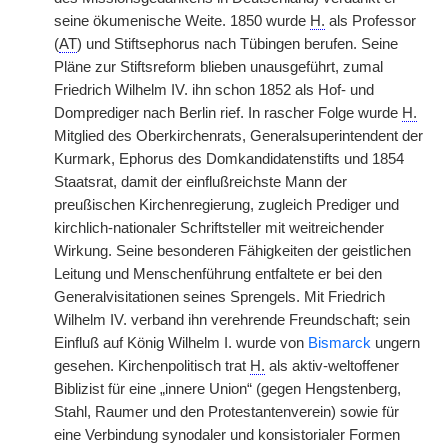
seine ökumenische Weite. 1850 wurde
H.
als Professor
(
AT
) und Stiftsephorus nach Tübingen berufen. Seine
Pläne zur Stiftsreform blieben unausgeführt, zumal
Friedrich Wilhelm IV. ihn schon 1852 als Hof- und
Domprediger nach Berlin rief. In rascher Folge wurde
H.
Mitglied des Oberkirchenrats, Generalsuperintendent der
Kurmark, Ephorus des Domkandidatenstifts und 1854
Staatsrat, damit der einflußreichste Mann der
preußischen Kirchenregierung, zugleich Prediger und
kirchlich-nationaler Schriftsteller mit weitreichender
Wirkung. Seine besonderen Fähigkeiten der geistlichen
Leitung und Menschenführung entfaltete er bei den
Generalvisitationen seines Sprengels. Mit Friedrich
Wilhelm IV. verband ihn verehrende Freundschaft; sein
Einfluß auf König Wilhelm I. wurde von
Bismarck
ungern
gesehen. Kirchenpolitisch trat
H.
als aktiv-weltoffener
Biblizist für eine „innere Union“ (gegen Hengstenberg,
Stahl, Raumer und den Protestantenverein) sowie für
eine Verbindung synodaler und konsistorialer Formen