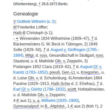
(Württemberg),
†
28.8.1873 Berlin.
Genealogie
V
Gottlieb Wilhelm (s. 2)
;
M
Friederike Löffler;
Halb-B
Christoph (s 1);
-
⚭
Winnenden 1834 Wilhelmine (1809–47),
T
d.
Bäckermeisters G. W. Beck in Tübingen, 2) 1849
Sofie (1829–50),
T
d.
August
v.
Stoffregen (1795–
1884)
,
Mitgl.
d.
russ.
Gesandtschaft in Stuttgart,
russ.
Staatsrat, u. d. Mathilde
Gfn.
v.
Zeppelin, 3)
Podangen 1852 Clara (1819–62),
T
d.
August
Gf.
v.
Kanitz (1783–1852)
,
preuß.
Gen.-Lt.
u.
Kriegsmin.
, u.
d. Luise
Gfn.
v.
d. Schulenburg, 4) Amsterdam 1864
Pauline (1829–1913,
Halb-Schw
d. 2. Ehefrau),
T
d.
Karl
Gf.
v.
Görlitz (1798–1832)
,
württ.
Hofstallmeister,
u. d. Mathilde
Gfn.
v.
Zeppelin;
4
K
aus 1),
u. a.
Wilhelm (1835–1900)
,
Gymnasialprof.
in
B.
,
Altphilol.
, 1
K
aus 2) (früh †), 2