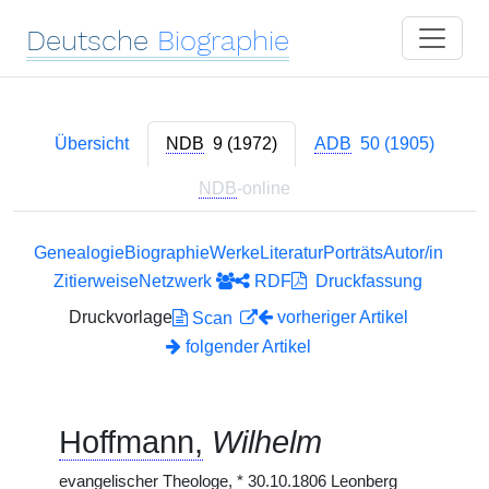
Deutsche
Biographie
Übersicht
NDB
9 (1972)
ADB
50 (1905)
NDB
-online
Genealogie
Biographie
Werke
Literatur
Porträts
Autor/in
Zitierweise
Netzwerk
RDF
Druckfassung
Druckvorlage
vorheriger Artikel
Scan
folgender Artikel
Hoffmann,
Wilhelm
evangelischer Theologe,
*
30.10.1806 Leonberg