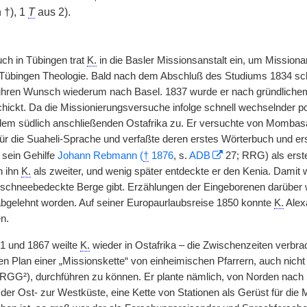
 †), 1
T
aus 2).
ch in Tübingen trat
K.
in die Basler Missionsanstalt ein, um Missiona
n Tübingen Theologie. Bald nach dem Abschluß des Studiums 1834 sch
 ihren Wunsch wiederum nach Basel. 1837 wurde er nach gründliche
hickt. Da die Missionierungsversuche infolge schnell wechselnder pol
dem südlich anschließenden Ostafrika zu. Er versuchte von Mombas
afür die Suaheli-Sprache und verfaßte deren erstes Wörterbuch und e
sein Gehilfe
Johann Rebmann (
†
1876
, s.
ADB
27; RRG) als erst
h ihn
K.
als zweiter, und wenig später entdeckte er den Kenia. Damit 
a schneebedeckte Berge gibt. Erzählungen der Eingeborenen darüber
bgelehnt worden. Auf seiner Europaurlaubsreise 1850 konnte
K.
Alex
n.
1 und 1867 weilte
K.
wieder in Ostafrika – die Zwischenzeiten verbrac
en Plan einer „Missionskette“ von einheimischen Pfarrern, auch ni
 RGG²), durchführen zu können. Er plante nämlich, von Norden nac
der Ost- zur Westküste, eine Kette von Stationen als Gerüst für die M