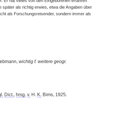
r. Er hat vieles von den Eingeborenen erfahren
 später als richtig erwies, etwa die Angaben über
cht als Forschungsreisender, sondern immer als
ebmann,
wichtig f. weitere geogr.
l.
Dict.
,
hrsg.
v.
H.
K.
Bims, 1925.