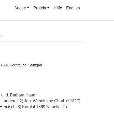
Suche
Projekt
Hilfe
English
ne
1881 Korntal bei Stuttgart.
.
u. d. Barbara Haug;
a Landerer, 2)
Joh.
Wilhelmine
Charl.
(
*
1817),
Hemisch, 3) Korntal 1869 Nanette,
T
d.