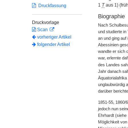
1
T
aus 1) (früh
Druckfassung
Biographie
Druckvorlage
Nach Schulbesu
Scan
und studierte i
vorheriger Artikel
an und ging auf
folgender Artikel
Abessinien gesc
wandte er sich 
war, erlernte d
des Landes sah 
Jahr danach sa
Äquatorialafrik
unglaubwürdig a
darüber berichte
1851-55, 1860/6
jedoch nun sein
Ehrhardt (siehe
Möglichkeit von 