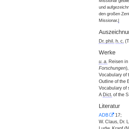
Missionar gebli
und aufgezeichne
den großen Zent
Missionar.
|
Auszeichnu
Dr. phil.
h. c.
(T
Werke
u. a.
Reisen in 
Forschungen
)
Vocabulary of 
Outline of the
Vocabulary of 
A
Dict.
of the 
Literatur
ADB
17;
W. Claus, Dr. 
Ludw.
Krapf
(N