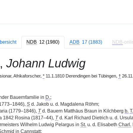
bersicht
NDB
12 (1980)
ADB
17 (1883)
NDB
-onli
,
Johann Ludwig
sionar, Afrikaforscher,
*
11.1.1810 Derendingen bei Tübingen,
†
26.11.
der Bauernfamilie in
D.
;
1773–1846),
S
d. Jakob u. d. Magdalena Röhm;
aria (1779–1846),
T
d. Bauern Matthäus Braun in Kilchberg
b.
T
ia 1842 Rosina (1817–44),
T
d. Karl Richard Dietrich u. d. Ursul
rmeisters Wilhelm Ludwig Pelargus in
St.
u. d. Elisabeth
Charl.
chmid in Cannstatt;