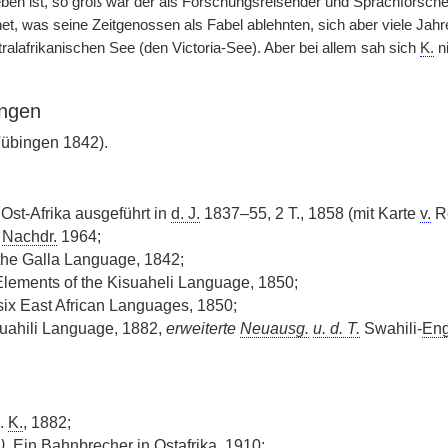
eben ist, so groß war der als Forschungsreisender und Sprachforsche
t, was seine Zeitgenossen als Fabel ablehnten, sich aber viele Jahre
ralafrikanischen See (den Victoria-See). Aber bei allem sah sich
K.
ni
ngen
übingen 1842).
Ost-Afrika ausgeführt in
d. J.
1837–55, 2 T., 1858 (mit Karte
v.
R
,
Nachdr.
1964;
the Galla Language, 1842;
 Elements of the Kisuaheli Language, 1850;
six East African Languages, 1850;
Suahili Language, 1882,
erweiterte
Neuausg.
u. d. T.
Swahili-
Eng
L.
K.
, 1882;
)
, Ein Bahnbrecher in Ostafrika, 1910;