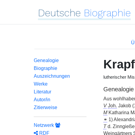
Deutsche
Biographie
Ü
Krapf
Genealogie
Biographie
Auszeichnungen
lutherischer Mis
Werke
Genealogie
Literatur
Aus wohlhaben
Autor/in
V
Joh.
Jakob (
Zitierweise
M
Katharina M
⚭
1) Alexandr
Netzwerk
T
d. Zinngieße
RDF
Weingärtners S