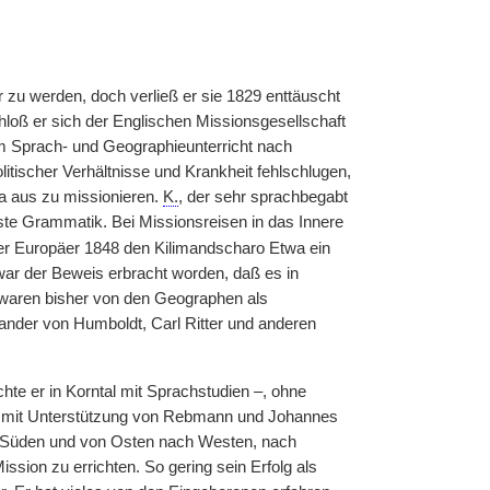
r zu werden, doch verließ er sie 1829 enttäuscht
loß er sich der Englischen Missionsgesellschaft
m Sprach- und Geographieunterricht nach
itischer Verhältnisse und Krankheit fehlschlugen,
a aus zu missionieren.
K.
, der sehr sprachbegabt
rste Grammatik. Bei Missionsreisen in das Innere
er Europäer 1848 den Kilimandscharo Etwa ein
war der Beweis erbracht worden, daß es in
 waren bisher von den Geographen als
ander von Humboldt, Carl Ritter und anderen
hte er in Korntal mit Sprachstudien –, ohne
cht mit Unterstützung von Rebmann und Johannes
h Süden und von Osten nach Westen, nach
ission zu errichten. So gering sein Erfolg als