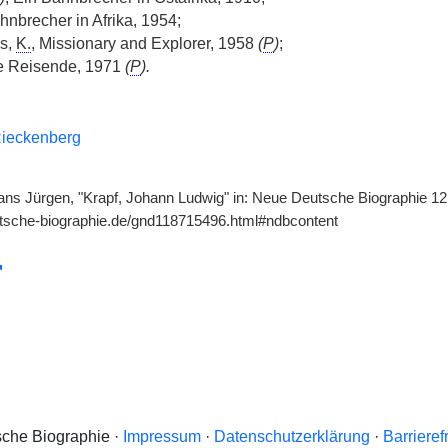
hnbrecher in Afrika, 1954;
ds,
K.
, Missionary and Explorer, 1958
(
P
)
;
e Reisende, 1971
(
P
).
ieckenberg
ns Jürgen, "Krapf, Johann Ludwig" in: Neue Deutsche Biographie 12 
utsche-biographie.de/gnd118715496.html#ndbcontent
che Biographie ·
Impressum
·
Datenschutzerklärung
·
Barrieref