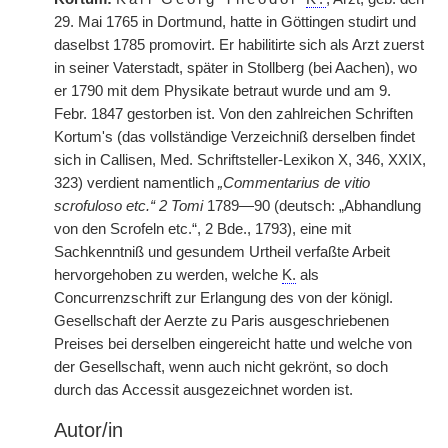
29. Mai 1765 in Dortmund, hatte in Göttingen studirt und
daselbst 1785 promovirt. Er habilitirte sich als Arzt zuerst
in seiner Vaterstadt, später in Stollberg (bei Aachen), wo
er 1790 mit dem Physikate betraut wurde und am 9.
Febr. 1847 gestorben ist. Von den zahlreichen Schriften
Kortum's (das vollständige Verzeichniß derselben findet
sich in Callisen, Med. Schriftsteller-Lexikon X, 346, XXIX,
323) verdient namentlich
„Commentarius de vitio
scrofuloso etc.“ 2 Tomi
1789—90 (deutsch: „Abhandlung
von den Scrofeln etc.“, 2 Bde., 1793), eine mit
Sachkenntniß und gesundem Urtheil verfaßte Arbeit
hervorgehoben zu werden, welche
K.
als
Concurrenzschrift zur Erlangung des von der königl.
Gesellschaft der Aerzte zu Paris ausgeschriebenen
Preises bei derselben eingereicht hatte und welche von
der Gesellschaft, wenn auch nicht gekrönt, so doch
durch das Accessit ausgezeichnet worden ist.
Autor/in