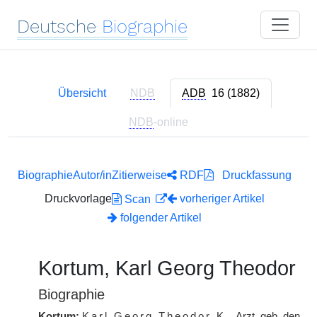
Deutsche
Biographie
Übersicht
NDB
ADB
16 (1882)
NDB
-online
Biographie
Autor/in
Zitierweise
RDF
Druckfassung
Druckvorlage
vorheriger Artikel
Scan
folgender Artikel
Kortum, Karl Georg Theodor
Biographie
Kortum:
Karl Georg Theodor
K.
, Arzt, geb. den