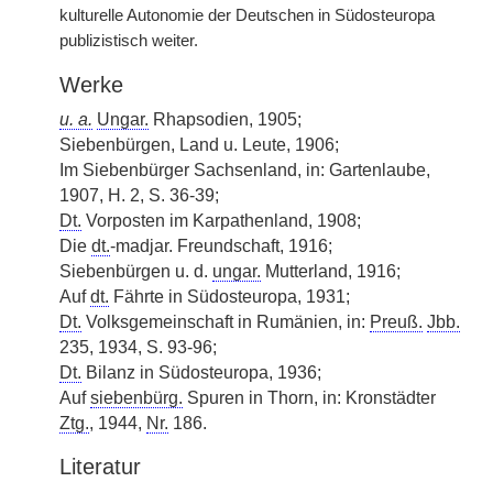
kulturelle Autonomie der Deutschen in Südosteuropa
publizistisch weiter.
Werke
u. a.
Ungar.
Rhapsodien, 1905;
Siebenbürgen, Land u. Leute, 1906;
Im Siebenbürger Sachsenland, in: Gartenlaube,
1907, H. 2, S. 36-39;
Dt.
Vorposten im Karpathenland, 1908;
Die
dt.
-madjar. Freundschaft, 1916;
Siebenbürgen u. d.
ungar.
Mutterland, 1916;
Auf
dt.
Fährte in Südosteuropa, 1931;
Dt.
Volksgemeinschaft in Rumänien, in:
Preuß.
Jbb.
235, 1934, S. 93-96;
Dt.
Bilanz in Südosteuropa, 1936;
Auf
siebenbürg.
Spuren in Thorn, in: Kronstädter
Ztg.
, 1944,
Nr.
186.
Literatur