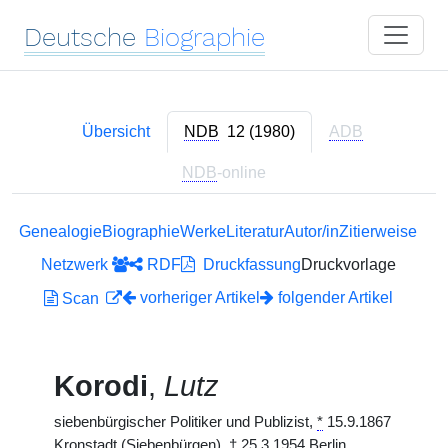
Deutsche
Biographie
Übersicht
NDB
12 (1980)
ADB
NDB
-online
Genealogie
Biographie
Werke
Literatur
Autor/in
Zitierweise
Netzwerk
RDF
Druckfassung
Druckvorlage
vorheriger Artikel
folgender Artikel
Scan
Korodi
,
Lutz
siebenbürgischer Politiker und Publizist,
*
15.9.1867
Kronstadt (Siebenbürgen),
†
25.3.1954 Berlin.