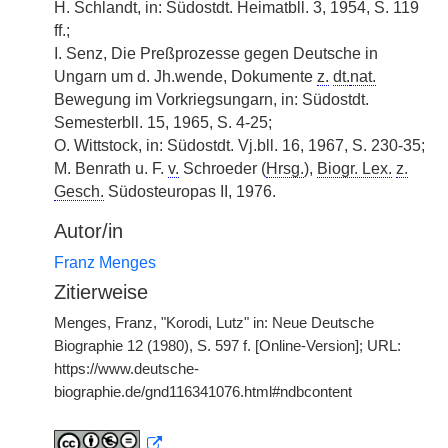
H. Schlandt, in: Südostdt. Heimatbll. 3, 1954, S. 119
ff.;
I. Senz, Die Preßprozesse gegen Deutsche in
Ungarn um d. Jh.wende, Dokumente
z.
dt.
nat.
Bewegung im Vorkriegsungarn, in: Südostdt.
Semesterbll. 15, 1965, S. 4-25;
O. Wittstock, in: Südostdt. Vj.bll. 16, 1967, S. 230-35;
M. Benrath u. F.
v.
Schroeder (
Hrsg.
),
Biogr. Lex.
z.
Gesch.
Südosteuropas II, 1976.
Autor/in
Franz Menges
Zitierweise
Menges, Franz, "Korodi, Lutz" in: Neue Deutsche
Biographie 12 (1980), S. 597 f. [Online-Version]; URL:
https://www.deutsche-
biographie.de/gnd116341076.html#ndbcontent