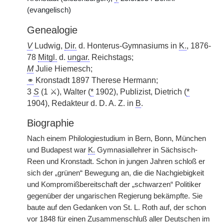
(evangelisch)
Genealogie
V
Ludwig,
Dir.
d. Honterus-Gymnasiums in
K.
, 1876-
78
Mitgl.
d.
ungar.
Reichstags;
M
Julie Hiemesch;
⚭
Kronstadt 1897 Therese Hermann;
3
S
(1 ⚔), Walter (
*
1902), Publizist, Dietrich (
*
1904), Redakteur d. D. A. Z. in
B
.
Biographie
Nach einem Philologiestudium in Bern, Bonn, München
und Budapest war
K.
Gymnasiallehrer in Sächsisch-
Reen und Kronstadt. Schon in jungen Jahren schloß er
sich der „grünen“ Bewegung an, die die Nachgiebigkeit
und Kompromißbereitschaft der „schwarzen“ Politiker
gegenüber der ungarischen Regierung bekämpfte. Sie
baute auf den Gedanken von St. L. Roth auf, der schon
vor 1848 für einen Zusammenschluß aller Deutschen im