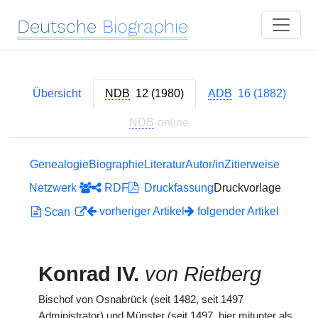
Deutsche
Biographie
Übersicht
NDB
12 (1980)
ADB
16 (1882)
NDB
-online
Genealogie
Biographie
Literatur
Autor/in
Zitierweise
Netzwerk
RDF
Druckfassung
Druckvorlage
vorheriger Artikel
folgender Artikel
Scan
Konrad IV.
von Rietberg
Bischof von Osnabrück (seit 1482, seit 1497
Administrator) und Münster (seit 1497, hier mitunter als