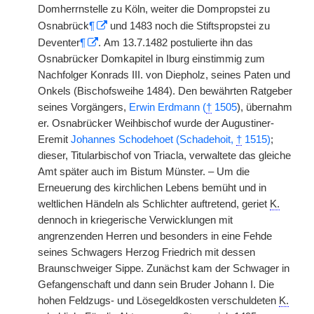
Domherrnstelle zu Köln, weiter die Dompropstei zu
Osnabrück
¶
und 1483 noch die Stiftspropstei zu
Deventer
¶
. Am 13.7.1482 postulierte ihn das
Osnabrücker Domkapitel in Iburg einstimmig zum
Nachfolger Konrads III. von Diepholz, seines Paten und
Onkels (Bischofsweihe 1484). Den bewährten Ratgeber
seines Vorgängers,
Erwin Erdmann (
†
1505
), übernahm
er. Osnabrücker Weihbischof wurde der Augustiner-
Eremit
Johannes Schodehoet (Schadehoit,
†
1515)
;
dieser, Titularbischof von Triacla, verwaltete das gleiche
Amt später auch im Bistum Münster. – Um die
Erneuerung des kirchlichen Lebens bemüht und in
weltlichen Händeln als Schlichter auftretend, geriet
K.
dennoch in kriegerische Verwicklungen mit
angrenzenden Herren und besonders in eine Fehde
seines Schwagers Herzog Friedrich mit dessen
Braunschweiger Sippe. Zunächst kam der Schwager in
Gefangenschaft und dann sein Bruder Johann I. Die
hohen Feldzugs- und Lösegeldkosten verschuldeten
K.