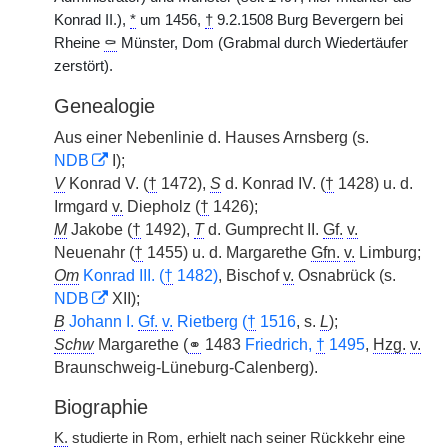
Konrad II.),
*
um 1456,
†
9.2.1508 Burg Bevergern bei
Rheine
⚰
Münster, Dom (Grabmal durch Wiedertäufer
zerstört).
Genealogie
Aus einer Nebenlinie d. Hauses Arnsberg (s.
NDB
I);
V
Konrad V. (
†
1472),
S
d. Konrad IV. (
†
1428) u. d.
Irmgard
v.
Diepholz (
†
1426);
M
Jakobe (
†
1492),
T
d. Gumprecht II.
Gf.
v.
Neuenahr (
†
1455) u. d. Margarethe
Gfn.
v.
Limburg;
Om
Konrad III. (
†
1482)
, Bischof
v.
Osnabrück (s.
NDB
XII);
B
Johann I.
Gf.
v.
Rietberg (
†
1516
, s.
L
);
Schw
Margarethe (
⚭
1483
Friedrich,
†
1495
,
Hzg.
v.
Braunschweig-Lüneburg-Calenberg).
Biographie
K.
studierte in Rom, erhielt nach seiner Rückkehr eine