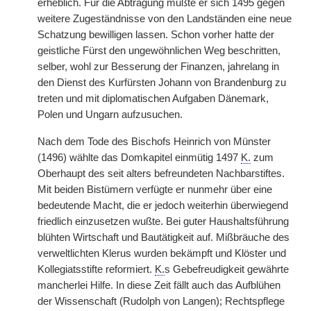
erheblich. Für die Abtragung mußte er sich 1495 gegen
weitere Zugeständnisse von den Landständen eine neue
Schatzung bewilligen lassen. Schon vorher hatte der
geistliche Fürst den ungewöhnlichen Weg beschritten,
selber, wohl zur Besserung der Finanzen, jahrelang in
den Dienst des Kurfürsten Johann von Brandenburg zu
treten und mit diplomatischen Aufgaben Dänemark,
Polen und Ungarn aufzusuchen.
Nach dem Tode des Bischofs Heinrich von Münster
(1496) wählte das Domkapitel einmütig 1497
K.
zum
Oberhaupt des seit alters befreundeten Nachbarstiftes.
Mit beiden Bistümern verfügte er nunmehr über eine
bedeutende Macht, die er jedoch weiterhin überwiegend
friedlich einzusetzen wußte. Bei guter Haushaltsführung
blühten Wirtschaft und Bautätigkeit auf. Mißbräuche des
verweltlichten Klerus wurden bekämpft und Klöster und
Kollegiatsstifte reformiert.
K.
s Gebefreudigkeit gewährte
mancherlei Hilfe. In diese Zeit fällt auch das Aufblühen
der Wissenschaft (Rudolph von Langen); Rechtspflege