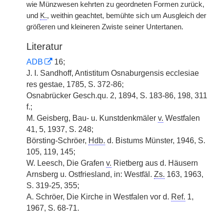
wie Münzwesen kehrten zu geordneten Formen zurück,
und
K.
, weithin geachtet, bemühte sich um Ausgleich der
größeren und kleineren Zwiste seiner Untertanen.
Literatur
ADB
16;
J. I. Sandhoff, Antistitum Osnaburgensis ecclesiae
res gestae, 1785, S. 372-86;
Osnabrücker Gesch.qu. 2, 1894, S. 183-86, 198, 311
f.;
M. Geisberg, Bau- u. Kunstdenkmäler
v.
Westfalen
41, 5, 1937, S. 248;
Börsting-Schröer,
Hdb.
d. Bistums Münster, 1946, S.
105, 119, 145;
W. Leesch, Die Grafen
v.
Rietberg aus d. Häusern
Arnsberg u. Ostfriesland, in: Westfäl.
Zs.
163, 1963,
S. 319-25, 355;
A. Schröer, Die Kirche in Westfalen vor d.
Ref.
1,
1967, S. 68-71.