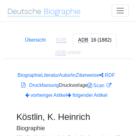
Deutsche
Biographie
Übersicht
NDB
ADB
16 (1882)
NDB
-online
Biographie
Literatur
Autor/in
Zitierweise
RDF
Druckfassung
Druckvorlage
Scan
vorheriger Artikel
folgender Artikel
Köstlin, K. Heinrich
Biographie