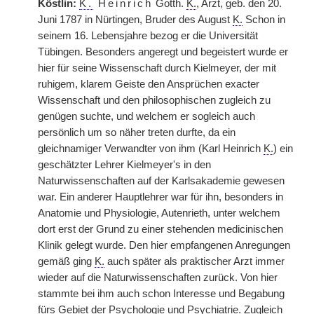
Köstlin:
K.
Heinrich
Gotth.
K.
, Arzt, geb. den 20.
Juni 1787 in Nürtingen, Bruder des August
K.
Schon in
seinem 16. Lebensjahre bezog er die Universität
Tübingen. Besonders angeregt und begeistert wurde er
hier für seine Wissenschaft durch Kielmeyer, der mit
ruhigem, klarem Geiste den Ansprüchen exacter
Wissenschaft und den philosophischen zugleich zu
genügen suchte, und welchem er sogleich auch
persönlich um so näher treten durfte, da ein
gleichnamiger Verwandter von ihm (Karl Heinrich
K.
) ein
geschätzter Lehrer Kielmeyer's in den
Naturwissenschaften auf der Karlsakademie gewesen
war. Ein anderer Hauptlehrer war für ihn, besonders in
Anatomie und Physiologie, Autenrieth, unter welchem
dort erst der Grund zu einer stehenden medicinischen
Klinik gelegt wurde. Den hier empfangenen Anregungen
gemäß ging
K.
auch später als praktischer Arzt immer
wieder auf die Naturwissenschaften zurück. Von hier
stammte bei ihm auch schon Interesse und Begabung
fürs Gebiet der Psychologie und Psychiatrie. Zugleich