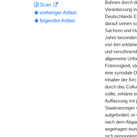
Bahnen durch de
Scan
Veranlassung in
vorheriger Artikel
Deutschlands Ei
folgender Artikel
darauf seinen 
Sachsen und Han
Jahre besonder
von ihm erklärt
und versöhnend
allgemeine Urthe
Frömmigkeit, st
eine synodale O
Inhaber der Kirc
durch das Cultu
sollte, erklärt
Auffassung mit 
Staatsanzeiger
aufgefordert: e
nach dem Abgang
angetragen wurde
sich pensioniren