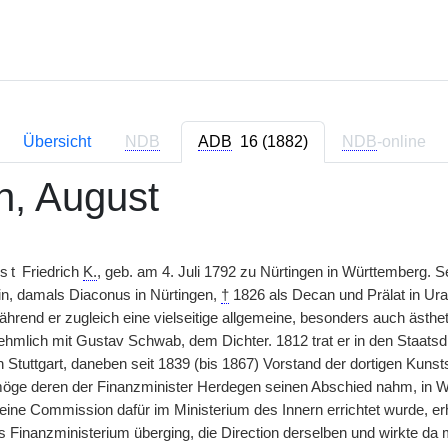
Übersicht
NDB
ADB
16 (1882)
NDB
-online
in, August
st
Friedrich
K.
, geb. am 4. Juli 1792 zu Nürtingen in Württemberg.
in, damals Diaconus in Nürtingen,
†
1826 als Decan und Prälat in Ur
hrend er zugleich eine vielseitige allgemeine, besonders auch ästhet
hmlich mit Gustav Schwab, dem Dichter. 1812 trat er in den Staatsd
n Stuttgart, daneben seit 1839 (bis 1867) Vorstand der dortigen Kun
öge deren der Finanzminister Herdegen seinen Abschied nahm, in
 eine Commission dafür im Ministerium des Innern errichtet wurde, er
Finanzministerium überging, die Direction derselben und wirkte da m