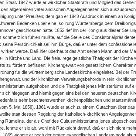
n Staat. 1847 wurde er wirklicher Staatsrath und Mitglied des Geheim
 den allgemeinen vaterländischen Angelegenheiten sich auszusprechen.
nigung unter Preußen; dem gab er 1849 Ausdruck in einem an König
schweren Bedenken über eine Isolirung Württembergs dem Dreikönig
nover geschlossen hatte. 1852 rief ihn der König aus dieser Stellun
s
|
schmerzlich fühlen mußte, auf die Stelle des Consistorialpräsident
e: seine Persönlichkeit sei ihm Bürge, daß er unter dem confessionel
 wirken werde. Daß hier überhaupt das Amt seinen Mann und der Ma
il in Kirche und Land. Die freie, rege geistliche Thätigkeit der Kirche 
ets zu fördern beflissen: Kirchengewalt von gesetzlichem Charakter w
rdnung für die württembergische Landeskirche eingeleitet. Bei der F
hengewalt, und der kirchlichen Verwaltungsbehörde in rein kirchliche
sministerium aufgehoben und die Thätigkeit jenes Ministeriums auf ei
e er sich hiegegen und hiemit gegen eine bei den neueren deutschen 
jedenfalls sehr beachtenswerthen kirchenpolitischen und staatsmä
 vom 5. Mai 1858). 1861 wurde er auch zu einem Gutachten über da
r wollte statt dessen Regelung der katholisch-kirchlichen Angelegenh
 Rümelins, der als Chef des Cultusministeriums jenes abgeschlosse
, lehnte er sie ab, wohl mit Rücksicht darauf, daß er sich nicht mehr i
. 1869 wohnte er noch der ersten evangelischen Landessynode als gewä