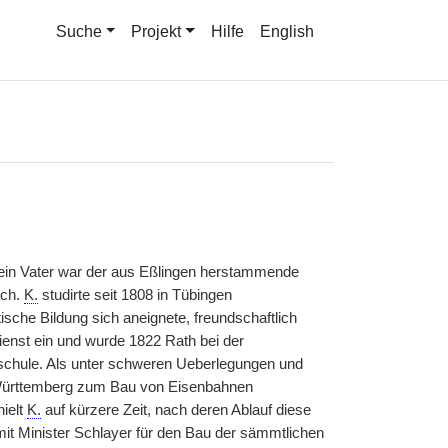
Suche
Projekt
Hilfe
English
 Sein Vater war der aus Eßlingen herstammende
ach.
K.
studirte seit 1808 in Tübingen
ische Bildung sich aneignete, freundschaftlich
ienst ein und wurde 1822 Rath bei der
stschule. Als unter schweren Ueberlegungen und
 Württemberg zum Bau von Eisenbahnen
hielt
K.
auf kürzere Zeit, nach deren Ablauf diese
it Minister Schlayer für den Bau der sämmtlichen