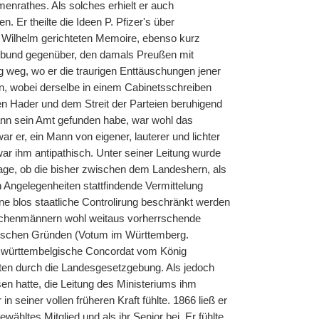
enrathes. Als solches erhielt er auch
 Er theilte die Ideen P. Pfizer's über
 Wilhelm gerichteten Memoire, ebenso kurz
sbund gegenüber, den damals Preußen mit
g weg, wo er die traurigen Enttäuschungen jener
en, wobei derselbe in einem Cabinetsschreiben
len Hader und dem Streit der Parteien beruhigend
nn sein Amt gefunden habe, war wohl das
war er, ein Mann von eigener, lauterer und lichter
ar ihm antipathisch. Unter seiner Leitung wurde
rage, ob die bisher zwischen dem Landeshern, als
n Angelegenheiten stattfindende Vermittelung
ne blos staatliche Controlirung beschränkt werden
Kirchenmännern wohl weitaus vorherrschende
nnischen Gründen (Votum im Württemberg.
s württembelgische Concordat vom König
eiten durch die Landesgesetzgebung. Als jedoch
n hatte, die Leitung des Ministeriums ihm
n seiner vollen früheren Kraft fühlte. 1866 ließ er
hltes Mitglied und als ihr Senior bei. Er fühlte