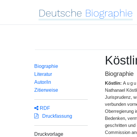
Deutsche
Biographie
Köstl
Biographie
Biographie
Literatur
Autor/in
Köstlin:
Augu
Zitierweise
Nathanael Köstl
Jurisprudenz, wä
verbunden vorne
RDF
Oberregierung i
Druckfassung
Bedenken, verm
geschritten und
Commission ans 
Druckvorlage