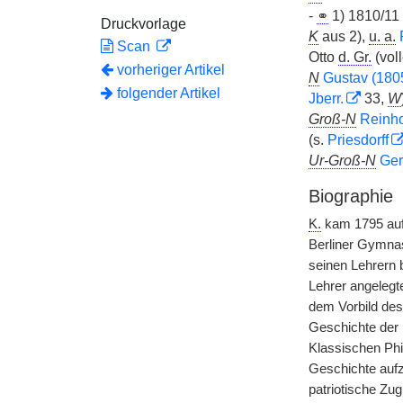
-
⚭
1) 1810/11
Druckvorlage
K
aus 2),
u. a.
Scan
Otto
d. Gr.
(vol
vorheriger Artikel
N
Gustav (180
folgender Artikel
Jberr.
33,
W
Groß-N
Reinho
(s.
Priesdorff
Ur-Groß-N
Ger
Biographie
K.
kam 1795 auf 
Berliner Gymnas
seinen Lehrern 
Lehrer angelegt
dem Vorbild des
Geschichte der 
Klassischen Phil
Geschichte aufz
patriotische Zu