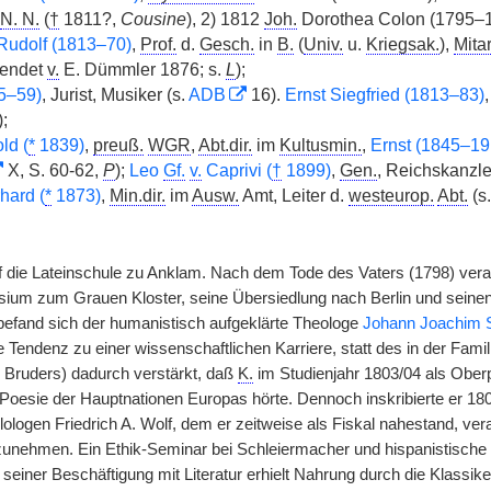
N. N.
(
†
1811?,
Cousine
), 2) 1812
Joh.
Dorothea Colon (1795–1
Rudolf (1813–70)
,
Prof.
d.
Gesch.
in
B.
(
Univ.
u.
Kriegsak.
),
Mitar
lendet
v.
E. Dümmler 1876; s.
L
);
5–59)
, Jurist, Musiker (s.
ADB
16).
Ernst Siegfried (1813–83)
);
ld (
*
1839)
,
preuß.
WGR
,
Abt.dir.
im
Kultusmin.
,
Ernst (1845–19
X, S. 60-62,
P
);
Leo
Gf.
v.
Caprivi (
†
1899)
,
Gen.
, Reichskanzle
hard (
*
1873)
,
Min.dir.
im
Ausw.
Amt, Leiter d.
westeurop.
Abt.
(s
die Lateinschule zu Anklam. Nach dem Tode des Vaters (1798) ver
ium zum Grauen Kloster, seine Übersiedlung nach Berlin und seinen E
befand sich der humanistisch aufgeklärte Theologe
Johann Joachim S
e Tendenz zu einer wissenschaftlichen Karriere, statt des in der Fam
 Bruders) dadurch verstärkt, daß
K.
im Studienjahr 1803/04 als Ober
Poesie der Hauptnationen Europas hörte. Dennoch inskribierte er 180
ologen Friedrich A. Wolf, dem er zeitweise als Fiskal nahestand, ver
unehmen. Ein Ethik-Seminar bei Schleiermacher und hispanistische 
g seiner Beschäftigung mit Literatur erhielt Nahrung durch die Klass