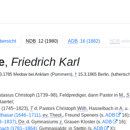
bersicht
NDB
12 (1980)
ADB
16 (1882)
NDB
-onli
e
,
Friedrich Karl
3.1785 Medow bei Anklam (Pommern),
†
15.3.1865 Berlin. (lutherisc
asius Christoph (1739–98), Feldprediger, dann Pastor in
M.
,
S
aertel;
 (1745–1823),
T
d. Pastors Christoph
Wilh.
Hasselbach in
A.
u.
thasar (1646–1711)
,
ev.
Theol.
, Freund Speners (s.
ADB
16);
3–1837)
,
Dir.
d. Gymnasiums
z.
Grauen Kloster (s.
ADB
16);
lbach (1781–1864)
,
Gymnasialdir.
in Stettin (s.
ADB
X);