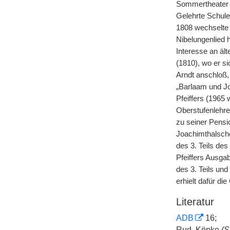
Sommertheater i
Gelehrte Schule
1808 wechselte 
Nibelungenlied 
Interesse an äl
(1810), wo er s
Arndt anschloß,
„Barlaam und Jo
Pfeiffers (1965
Oberstufenlehre
zu seiner Pensi
Joachimthalsche
des 3. Teils de
Pfeiffers Ausga
des 3. Teils und
erhielt dafür di
Literatur
ADB
16;
Rud.
Köpke
(
S