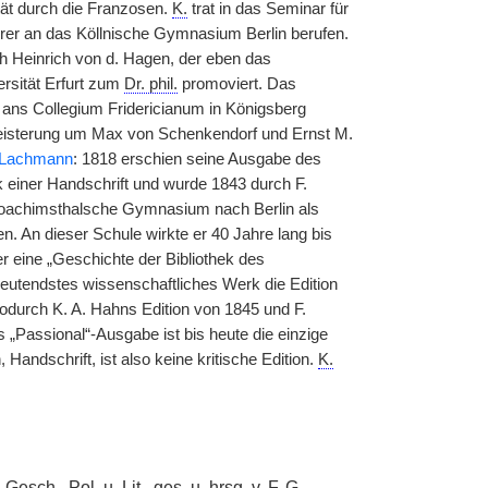
ät durch die Franzosen.
K.
trat in das Seminar für
hrer an das Köllnische Gymnasium Berlin berufen.
h Heinrich von d. Hagen, der eben das
rsität Erfurt zum
Dr. phil.
promoviert. Das
r ans Collegium Fridericianum in Königsberg
egeisterung um Max von Schenkendorf und Ernst M.
 Lachmann
: 1818 erschien seine Ausgabe des
 einer Handschrift und wurde 1843 durch F.
oachimsthalsche Gymnasium nach Berlin als
. An dieser Schule wirkte er 40 Jahre lang bis
r eine „Geschichte der Bibliothek des
eutendstes wissenschaftliches Werk die Edition
odurch K. A. Hahns Edition von 1845 und F.
s „Passional“-Ausgabe ist bis heute die einzige
Handschrift, ist also keine kritische Edition.
K.
.
Gesch.
,
Pol.
u.
Lit.
,
ges.
u.
hrsg.
v.
F. G.