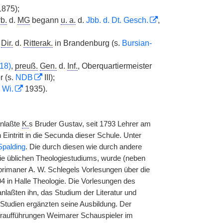
875);
b.
d.
MG
begann
u. a.
d.
Jbb. d. Dt. Gesch.
,
,
Dir.
d.
Ritterak.
in Brandenburg (s.
Bursian-
18)
,
preuß.
Gen.
d.
Inf.
, Oberquartiermeister
r (s.
NDB
III);
.
Wi.
1935).
anlaßte
K.
s Bruder Gustav, seit 1793 Lehrer am
intritt in die Secunda dieser Schule. Unter
palding
. Die durch diesen wie durch andere
ilie üblichen Theologiestudiums, wurde (neben
primaner A. W. Schlegels Vorlesungen über die
4 in Halle Theologie. Die Vorlesungen des
anlaßten ihn, das Studium der Literatur und
Studien ergänzten seine Ausbildung. Der
ikeraufführungen Weimarer Schauspieler im