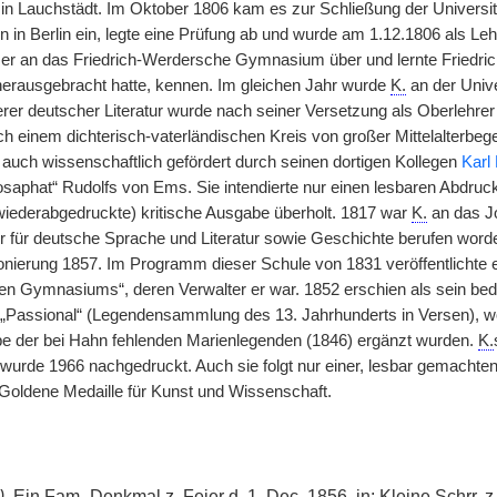
n Lauchstädt. Im Oktober 1806 kam es zur Schließung der Universit
n in Berlin ein, legte eine Prüfung ab und wurde am 1.12.1806 als Le
er an das Friedrich-Werdersche Gymnasium über und lernte Friedric
herausgebracht hatte, kennen. Im gleichen Jahr wurde
K.
an der Unive
terer deutscher Literatur wurde nach seiner Versetzung als Oberlehre
ich einem dichterisch-vaterländischen Kreis von großer Mittelalterb
 auch wissenschaftlich gefördert durch seinen dortigen Kollegen
Karl
saphat“ Rudolfs von Ems. Sie intendierte nur einen lesbaren Abdruck
 wiederabgedruckte) kritische Ausgabe überholt. 1817 war
K.
an das J
r für deutsche Sprache und Literatur sowie Geschichte berufen worden
onierung 1857. Im Programm dieser Schule von 1831 veröffentlichte e
n Gymnasiums“, deren Verwalter er war. 1852 erschien als sein bed
s „Passional“ (Legendensammlung des 13. Jahrhunderts in Versen), w
be der bei Hahn fehlenden Marienlegenden (1846) ergänzt wurden.
K.
 wurde 1966 nachgedruckt. Auch sie folgt nur einer, lesbar gemachten, 
e Goldene Medaille für Kunst und Wissenschaft.
)
, Ein
Fam.
-Denkmal
z.
Feier d. 1. Dec. 1856, in: Kleine
Schrr.
z