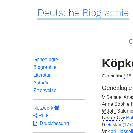
Deutsche
Biographie
Ü
Köpk
Genealogie
Biographie
Literatur
Germanist
*
19.
Autor/in
Genealogie
Zitierweise
V
Samuel Anast
Anna Sophie H
Netzwerk
M
Joh.
Salome
RDF
Ururur-Gvv
Bal
Druckfassung
B
Gustav (177
Vt
Karl Hasse