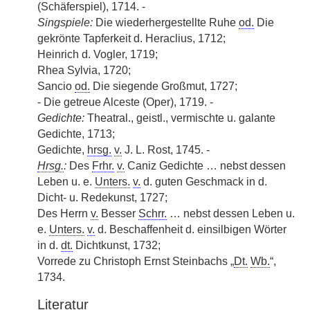
(Schäferspiel), 1714. -
Singspiele:
Die wiederhergestellte Ruhe
od.
Die
gekrönte Tapferkeit d. Heraclius, 1712;
Heinrich d. Vogler, 1719;
Rhea Sylvia, 1720;
Sancio
od.
Die siegende Großmut, 1727;
- Die getreue Alceste (Oper), 1719. -
Gedichte:
Theatral., geistl., vermischte u. galante
Gedichte, 1713;
Gedichte,
hrsg.
v.
J. L. Rost, 1745. -
Hrsg.
:
Des
Frhr.
v.
Caniz Gedichte … nebst dessen
Leben u. e.
Unters.
v.
d. guten Geschmack in d.
Dicht- u. Redekunst, 1727;
Des Herrn
v.
Besser
Schrr.
… nebst dessen
|
Leben u.
e.
Unters.
v.
d. Beschaffenheit d. einsilbigen Wörter
in d.
dt.
Dichtkunst, 1732;
Vorrede zu Christoph Ernst Steinbachs „
Dt.
Wb.
“,
1734.
Literatur