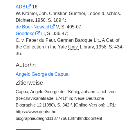
ADB
16;
W. Krämer,
Joh.
Christian Günther, Leben d.
schles.
Dichters, 1950, S. 189 f.;
de Boor-Newald
V, S. 405-07;
Goedeke
III, S. 336-47;
C.
v.
Faber du Faur, German Baroque
Lit.
, A
Cat.
of
the Collection in the Yale
Univ.
Library, 1958, S. 434-
36.
Autor/in
Angelo George de Capua
Zitierweise
Capua, Angelo George de, "König, Johann Ulrich von
(Reichsvikariatsadel 1741)" in: Neue Deutsche
Biographie 12 (1980), S. 342 f. [Online-Version]; URL:
https://www.deutsche-
biographie.de/gnd118777661.html#ndbcontent