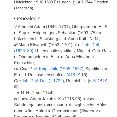
Hofdichter,
*
9.10.1688 Esslingen,
†
14.3.1744 Dresden.
(lutherisch)
Genealogie
V
Albrecht Adam (1645–1701), Oberpfarrer in
E.
,
S
d.
Sup.
u. Hofpredigers Sebastian (1603–75) in
Lützelstein
b.
Straßburg u. d. Anna
Kath.
N. N.
;
M
Maria Elisabeth (1653–1701),
T
d.
Joh.
Datt
(1626–89)
, Ritterschaftssyndikus,
Mitgl.
d.
Geh.
Rats
u. Oberumgelder in
E.
, u. d. Anna Elisabeth
Knipschild;
Ur-Gvm
Phil.
Knipschild (1595–1657)
, Syndikus in
E.
u. d. Reichsritterschaft (s.
ADB
16);
Om
Joh.
Phil.
Datt (
†
1722)
, Rechtshist. (s.
NDB
III);
-
⚭
N. N.
(
†
vor 1744);
N
Ludw.
Adam Jakob
v.
K.
(1718-96),
kaiserl.
Subdelegationskommissar
b.
d.
hzgl.
sächs.
Höfen,
dann
württ.
Hofrat u. Oberamtmann (
Stamm-V
d.
Freiherrn
v.
Koenig[-Warthausen]).