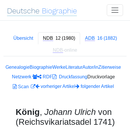
Deutsche
Biographie
Übersicht
NDB
12 (1980)
ADB
16 (1882)
NDB
-online
Genealogie
Biographie
Werke
Literatur
Autor/in
Zitierweise
Netzwerk
RDF
Druckfassung
Druckvorlage
vorheriger Artikel
folgender Artikel
Scan
König
,
Johann Ulrich
von
(Reichsvikariatsadel 1741)