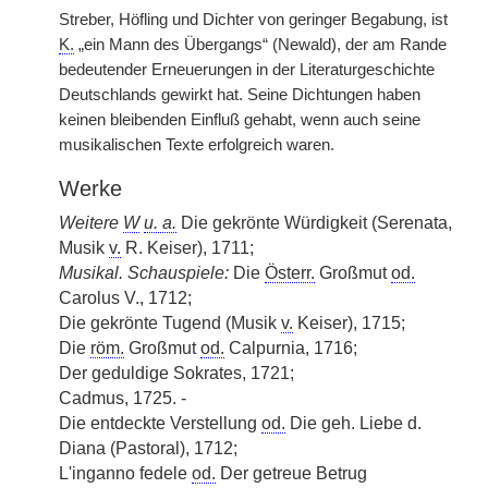
Streber, Höfling und Dichter von geringer Begabung, ist
K.
„ein Mann des Übergangs“ (Newald), der am Rande
bedeutender Erneuerungen in der Literaturgeschichte
Deutschlands gewirkt hat. Seine Dichtungen haben
keinen bleibenden Einfluß gehabt, wenn auch seine
musikalischen Texte erfolgreich waren.
Werke
Weitere
W
u. a.
Die gekrönte Würdigkeit (Serenata,
Musik
v.
R. Keiser), 1711;
Musikal. Schauspiele:
Die
Österr.
Großmut
od.
Carolus V., 1712;
Die gekrönte Tugend (Musik
v.
Keiser), 1715;
Die
röm.
Großmut
od.
Calpurnia, 1716;
Der geduldige Sokrates, 1721;
Cadmus, 1725. -
Die entdeckte Verstellung
od.
Die geh. Liebe d.
Diana (Pastoral), 1712;
L'inganno fedele
od.
Der getreue Betrug