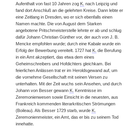
Aufenthalt von fast 10 Jahren zog
K.
nach Leipzig und
fand dort Anschluß an die gelehrten Kreise. Dann lebte er
eine Zeitlang in Dresden, wo er sich ebenfalls einen
Namen machte. Die von August dem Starken
angebotene Pritschmeisterstelle lehnte er ab und schlug
dafür Johann Christian Günther vor, der auch von J. B.
Mencke empfohlen wurde; durch eine Kabale wurde ein
Erfolg der Bewerbung vereitelt. 1727 hat
K.
die Berufung
in ein Amt akzeptiert, das etwa dem eines
Geheimschreibers und Hofdichters gleichkam. Bei
feierlichen Anlässen trat er im Heroldsgewand auf, um
die vornehme Gesellschaft mit seinen Versen zu
unterhalten. Mit der Zeit wuchs sein Ansehen, und durch
Johann von Besser gewann
K.
Kenntnisse im
Zeremonienwesen sowie Einsicht in die neuesten, aus
Frankreich kommenden literarkritischen Strömungen
(Boileau). Als Besser 1729 starb, wurde
K.
Zeremonienmeister, ein Amt, das er bis zu seinem Tod
innehatte.