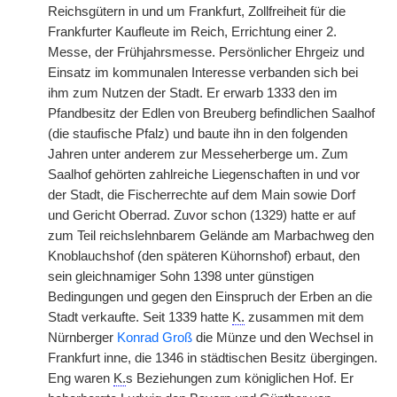
Reichsgütern in und um Frankfurt, Zollfreiheit für die
Frankfurter Kaufleute im Reich, Errichtung einer 2.
Messe, der Frühjahrsmesse. Persönlicher Ehrgeiz und
Einsatz im kommunalen Interesse verbanden sich bei
ihm zum Nutzen der Stadt. Er erwarb 1333 den im
Pfandbesitz der Edlen von Breuberg befindlichen Saalhof
(die staufische Pfalz) und baute ihn in den folgenden
Jahren unter anderem zur Messeherberge um. Zum
Saalhof gehörten zahlreiche Liegenschaften in und vor
der Stadt, die Fischerrechte auf dem Main sowie Dorf
und Gericht Oberrad. Zuvor schon (1329) hatte er auf
zum Teil reichslehnbarem Gelände am Marbachweg den
Knoblauchshof (den späteren Kühornshof) erbaut, den
sein gleichnamiger Sohn 1398 unter günstigen
Bedingungen und gegen den Einspruch der Erben an die
Stadt verkaufte. Seit 1339 hatte
K.
zusammen mit dem
Nürnberger
Konrad Groß
die Münze und den Wechsel in
Frankfurt inne, die 1346 in städtischen Besitz übergingen.
Eng waren
K.
s Beziehungen zum königlichen Hof. Er