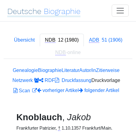
Deutsche
Biographie
Übersicht
NDB
12 (1980)
ADB
51 (1906)
NDB
-online
Genealogie
Biographie
Literatur
Autor/in
Zitierweise
Netzwerk
RDF
Druckfassung
Druckvorlage
vorheriger Artikel
folgender Artikel
Scan
Knoblauch
,
Jakob
Frankfurter Patrizier,
†
1.10.1357 Frankfurt/Main.