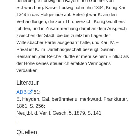
beherbergte Ludwig den Bayern und Günther von
Schwarzburg. Kaiser Ludwig nahm ihn 1334, König Karl
1349 in das Hofgesinde auf. Beteiligt war
K.
an den
Verhandlungen, die zum Thronverzicht König Günthers
führten, und in Zusammenhang damit an dem Ausgleich
zwischen der Stadt, die bis zuletzt im Lager der
Wittelsbacher Partei ausgeharrt hatte, und Karl IV. –
Privat ist
K.
im Darlehnsgeschäft bezeugt. Seinen
Beinamen „der Reiche“ dürfte er mehr seinem Einfluß als
der Höhe seines steuerlich erfaßten Vermögens
verdanken.
Literatur
ADB
51;
E. Heyden,
Gal.
berühmter u. merkwürd. Frankfurter,
1861, S. 256;
Neuj.bl. d.
Ver.
f.
Gesch.
5, 1879, S. 141;
|
Quellen