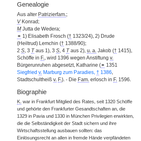
Genealogie
Aus alter
Patrizierfam.
;
V
Konrad;
M
Jutta de Wedera;
⚭
1) Elisabeth Frosch (
†
1323/24), 2) Drude
(Heiltrud) Lemchin (
†
1388/90);
2
S
, 3
T
aus 1), 3
S
, 4
T
aus 2),
u. a.
Jakob (
†
1415),
Schöffe in
F.
, wird 1396 wegen Anstiftung
v.
Bürgerunruhen abgesetzt, Katharine (
⚭
1351
Siegfried
v.
Marburg zum Paradies,
†
1386
,
Stadtschultheiß
v.
F.
). - Die
Fam.
erlosch in
F.
1596.
Biographie
K.
war in Frankfurt Mitglied des Rates, seit 1320 Schöffe
und gehörte den Frankfurter Gesandtschaften an, die
1329 in Pavia und 1330 in München Privilegien erwirkten,
die die Selbständigkeit der Stadt sichern und ihre
Wirtschaftsstellung ausbauen sollten: das
Einlösungsrecht an allen in fremde Hände verpfändeten