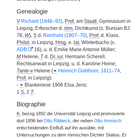
Genealogie
V
Richard (1846–92)
,
Prof.
am
Staatl.
Gymnasium in
Leipzig, Erforscher d.
röm.
Dichtkunst (s. Bursian BJ
78,
W
),
S
d.
Reinhold (1807–70)
,
Prof.
d. Klass.
Philol.
in Leipzig,
Hrsg.
e.
lat.
Wörterbuchs (s.
ADB
16), u. d. Emilie Marie Antonie Müller;
M
Helene,
T
d.
Dr. iur.
Hermann Scherell,
Rechtsanwalt in Leipzig, u. d. Karoline Heine;
Tante-v
Helene (
⚭
Heinrich Goldhorn, 1811–74
,
Prof.
in Leipzig);
-
⚭
Blankenese 1906 Elsa Jens;
1
S
, 2
T
.
Biographie
K.
bezog 1892 die Universität Leipzig und promovierte
dort 1896 bei
Otto Ribbeck
, der neben
|
Otto Immisch
entscheidenden Einfluß auf ihn ausübte, mit
Untersuchungen zu dem römischen Dichter Statius. Er