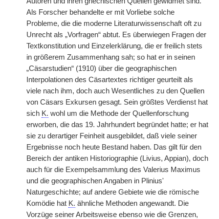
Autoren und ihren griechischen Quellen gewidmet sind.
Als Forscher behandelte er mit Vorliebe solche
Probleme, die die moderne Literaturwissenschaft oft zu
Unrecht als „Vorfragen“ abtut. Es überwiegen Fragen der
Textkonstitution und Einzelerklärung, die er freilich stets
in größerem Zusammenhang sah; so hat er in seinen
„Cäsarstudien“ (1910) über die geographischen
Interpolationen des Cäsartextes richtiger geurteilt als
viele nach ihm, doch auch Wesentliches zu den Quellen
von Cäsars Exkursen gesagt. Sein größtes Verdienst hat
sich
K.
wohl um die Methode der Quellenforschung
erworben, die das 19. Jahrhundert begründet hatte; er hat
sie zu derartiger Feinheit ausgebildet, daß viele seiner
Ergebnisse noch heute Bestand haben. Das gilt für den
Bereich der antiken Historiographie (Livius, Appian), doch
auch für die Exempelsammlung des Valerius Maximus
und die geographischen Angaben in Plinius'
Naturgeschichte; auf andere Gebiete wie die römische
Komödie hat
K.
ähnliche Methoden angewandt. Die
Vorzüge seiner Arbeitsweise ebenso wie die Grenzen,