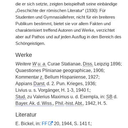
die er sich setzte, zeigten beispielhaft seine einbändige
„Geschichte der römischen Literatur“ (1930): Für
Studenten und Gymnasiallehrer, nicht für ein breiteres
Publikum bestimmt, bietet sie vor allem Fakten und
charakterisiert treffend Autoren und Werke, verzichtet
aber auf Pathos und auf jeden Ausflug in den Bereich des
Schöngeistigen.
Werke
Weitere
W
u. a.
Curae Statianae,
Diss.
Leipzig 1896;
Quaestiones Plinianae geographicae, 1906;
Kommentar
z.
Bellum Hispaniense, 1927;
Appians
Darst.
d. 2. Pun. Krieges, 1936;
Livius u. s. Vorgänger, H. 1-3, 1940 f.;
Stud.
zu Valerius Maximus u. d. Exempla, in:
SB
d.
Bayer. Ak. d. Wiss.
,
Phil.
-
hist.
Abt.
, 1942, H. 5.
Literatur
E. Bickel, in:
FF
20, 1944, S. 141 f.;