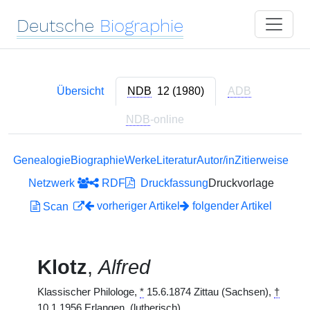
Deutsche
Biographie
Übersicht
NDB
12 (1980)
ADB
NDB
-online
Genealogie
Biographie
Werke
Literatur
Autor/in
Zitierweise
Netzwerk
RDF
Druckfassung
Druckvorlage
vorheriger Artikel
folgender Artikel
Scan
Klotz
,
Alfred
Klassischer Philologe,
*
15.6.1874 Zittau (Sachsen),
†
10.1.1956 Erlangen. (lutherisch)