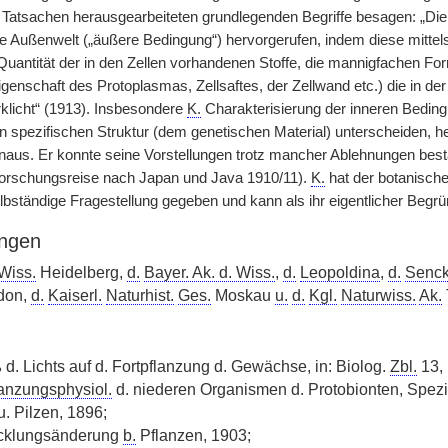
 Tatsachen herausgearbeiteten grundlegenden Begriffe besagen: „Die 
e Außenwelt („äußere Bedingung“) hervorgerufen, indem diese mittels
d Quantität der in den Zellen vorhandenen Stoffe, die mannigfachen F
igenschaft des Protoplasmas, Zellsaftes, der Zellwand etc.) die in d
klicht“ (1913). Insbesondere
K.
Charakterisierung der inneren Bedingu
n spezifischen Struktur (dem genetischen Material) unterscheiden, he
naus. Er konnte seine Vorstellungen trotz mancher Ablehnungen best
orschungsreise nach Japan und Java 1910/11).
K.
hat der botanische
lbständige Fragestellung gegeben und kann als ihr eigentlicher Begrü
ngen
 Wiss.
Heidelberg,
d.
Bayer. Ak. d. Wiss.
,
d.
Leopoldina
,
d.
Senck
ndon,
d.
Kaiserl.
Naturhist.
Ges.
Moskau
u.
d.
Kgl.
Naturwiss.
Ak.
 d. Lichts auf d. Fortpflanzung d. Gewächse, in: Biolog.
Zbl.
13, 
lanzungsphysiol.
d. niederen Organismen d. Protobionten, Spezi
u. Pilzen, 1896;
wicklungsänderung
b.
Pflanzen, 1903;