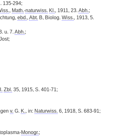
. 135-294;
Wiss.
,
Math.
-
naturwiss.
Kl.
, 1911, 23.
Abh.
;
achtung,
ebd.
,
Abt.
B, Biolog.
Wiss.
, 1913, 5.
3. u. 7.
Abh.
;
Jost;
l.
Zbl.
35, 1915, S. 401-71;
ungen
v.
G.
K.
, in:
Naturwiss.
6, 1918, S. 683-91;
toplasma-
Monogr.
;