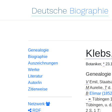
Deutsche
Biographie
Klebs
Genealogie
Biographie
Auszeichnungen
Botaniker,
*
23.1
Werke
Genealogie
Literatur
V
Emil, Staats
Autor/in
M
Aurelie,
T
d.
Zitierweise
B
Elimar (185
-
⚭
Tübingen 
Netzwerk
Tübingen, u. d.
RDF
2
S
, 1
T
;