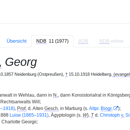
Übersicht
NDB
11 (1977)
ADB
NDB
-online
,
Georg
0.1857 Neidenburg (Ostpreußen),
†
15.10.1918 Heidelberg.
(evangel
anwalt in Wehlau, dann in
N.
, dann Konsistorialrat in Königsber
 Rechtsanwalts Will;
2–1918)
,
Prof.
d. Alten
Gesch.
in Marburg (s.
Altpr.
Biogr.
);
1888
Luise (1865–1931)
, Ägyptologin (s.
W
),
T
d.
Christoph
v.
Si
 Charlotte Georgii;