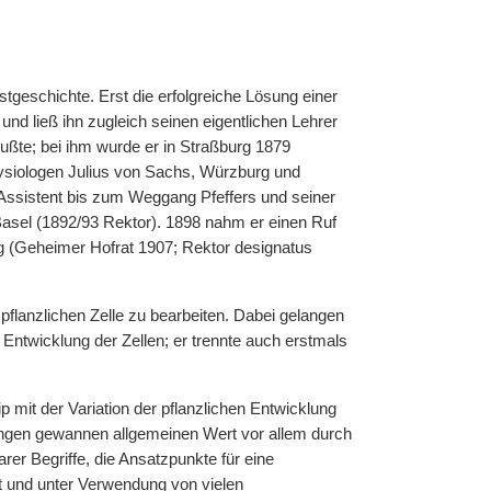
tgeschichte. Erst die erfolgreiche Lösung einer
und ließ ihn zugleich seinen eigentlichen Lehrer
ußte; bei ihm wurde er in Straßburg 1879
ysiologen Julius von Sachs, Würzburg und
ls Assistent bis zum Weggang Pfeffers und seiner
 Basel (1892/93 Rektor). 1898 nahm er einen Ruf
rg (Geheimer Hofrat 1907; Rektor designatus
pflanzlichen Zelle zu bearbeiten. Dabei gelangen
Entwicklung der Zellen; er trennte auch erstmals
mit der Variation der pflanzlichen Entwicklung
ungen gewannen allgemeinen Wert vor allem durch
er Begriffe, die Ansatzpunkte für eine
lt und unter Verwendung von vielen