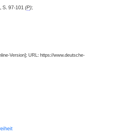
, S. 97-101
(
P
)
;
nline-Version]; URL: https://www.deutsche-
reiheit