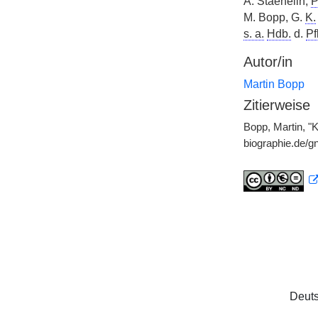
A. Staehelin,
P
M. Bopp, G.
K.
s. a.
Hdb.
d.
Pf
Autor/in
Martin Bopp
Zitierweise
Bopp, Martin, "
biographie.de/
Deuts