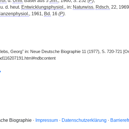
rof.
d.
Univ.
Basel aus 5
Jhh.
, 1960, S. 252
(
P
)
;
u. d. heut.
Entwicklungsphysiol.
, in:
Naturwiss.
Rdsch.
22, 1969
lanzenphysiol.
, 1961,
Bd.
16
(
P
).
Klebs, Georg" in: Neue Deutsche Biographie 11 (1977), S. 720-721 [O
gnd116207191.html#ndbcontent
che Biographie ·
Impressum
·
Datenschutzerklärung
·
Barrieref