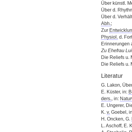
Über künstl. M
Über d. Rhythm
Über d. Verhäl
Abh.
;
Zur
Entwicklun
Physiol.
d. For
Erinnerungen a
Zu Ehefrau Lui
Die Reliefs u. 
Die Reliefs u.
Literatur
G. Lakon, Übe
E. Küster, in:
B
ders.
, in:
Natur
E. Ungerer, Di
K.
v.
Goebel, i
H. Oncken, G.
L. Aschoff, E. 