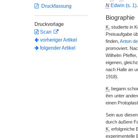
N
Edwin (s. 1)
.
Druckfassung
Biographie
Druckvorlage
K.
studierte in 
Scan
Preisaufgabe übe
vorheriger Artikel
finden,
Anton de
folgender Artikel
promoviert. Nac
Wilhelm Pfeffer,
eigenen, gleich
nach Halle an u
1918).
K.
begann schon 
ihm unter ander
einen Protoplast
Sein aus diesen
durch äußere Fa
K.
erfolgreiche 
experimentelle 