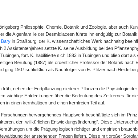
Königsberg Philosophie, Chemie, Botanik und Zoologie, aber auch Kuns
r die Algenfamilie der Desmidiaceen führte ihn endgültig zur Botanik 
 Bary
in Straßburg, der
K.
wissenschaftliches Werk nachhaltig beeinfl
h 2 Assistentenjahren setzte
K.
seine Ausbildung bei den Pflanzenph
 Tübingen, fort.
K.
habilitierte sich 1883 in Tübingen und blieb dort a
zeitigen Berufung (1887) als ordentlicher Professor der Botanik nach
nd ging 1907 schließlich als Nachfolger von E. Pfitzer nach Heidelbe
früh, neben der Fortpflanzung niederer Pflanzen die Physiologie der 
em wichtige Entdeckungen über die Bedeutung des Zellkernes für die 
en in einen kernhaltigen und einen kernfreien Teil auf.
 Forschungen hervorgehendes Hauptwerk beschäftigte sich im Prinzip 
ktoren, der „willkürlichen Entwicklungsänderung“. Diese Untersuch
Bemühungen um die Prägung logisch richtiger und empirisch brauchbar
Bewältigung der anstehenden Fragen liefern. Diese mit großer Sorgfa