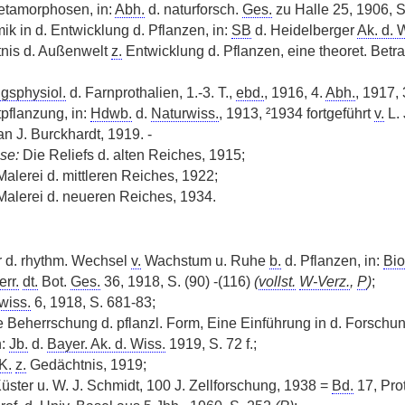
etamorphosen, in:
Abh.
d. naturforsch.
Ges.
zu Halle 25, 1906, S
ik in d. Entwicklung d. Pflanzen, in:
SB
d. Heidelberger
Ak. d. 
tnis d. Außenwelt
z.
Entwicklung d. Pflanzen, eine theoret. Betr
gsphysiol.
d. Farnprothalien, 1.-3. T.,
ebd.
, 1916, 4.
Abh.
, 1917, 
tpflanzung, in:
Hdwb.
d.
Naturwiss.
, 1913, ²1934 fortgeführt
v.
L. 
n J. Burckhardt, 1919. -
se:
Die Reliefs d. alten Reiches, 1915;
Malerei d. mittleren Reiches, 1922;
 Malerei d. neueren Reiches, 1934.
r d. rhythm. Wechsel
v.
Wachstum u. Ruhe
b.
d. Pflanzen, in:
Bio
err.
dt.
Bot.
Ges.
36, 1918, S. (90) -(116)
(
vollst.
W-Verz.
,
P
)
;
wiss.
6, 1918, S. 681-83;
e Beherrschung d. pflanzl. Form, Eine Einführung in d. Forsch
n:
Jb.
d.
Bayer. Ak. d. Wiss.
1919, S. 72 f.;
K.
z.
Gedächtnis, 1919;
Küster u. W. J. Schmidt, 100 J. Zellforschung, 1938 =
Bd.
17, Pro