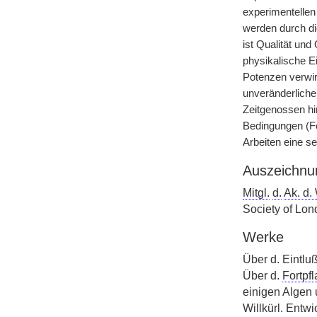
experimentellen
werden durch di
ist Qualität un
physikalische E
Potenzen verwir
unveränderliche
Zeitgenossen hi
Bedingungen (F
Arbeiten eine se
Auszeichnu
Mitgl.
d.
Ak. d.
Society of Lo
Werke
Über d. Eintluß
Über d.
Fortpf
einigen Algen 
Willkürl. Ent