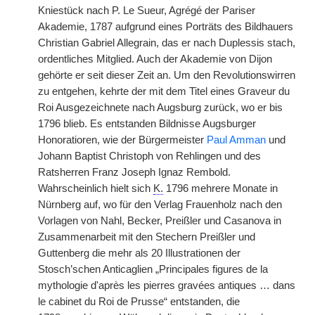
Kniestück nach P. Le Sueur, Agrégé der Pariser
Akademie, 1787 aufgrund eines Porträts des Bildhauers
Christian Gabriel Allegrain, das er nach Duplessis stach,
ordentliches Mitglied. Auch der Akademie von Dijon
gehörte er seit dieser Zeit an. Um den Revolutionswirren
zu entgehen, kehrte der mit dem Titel eines Graveur du
Roi Ausgezeichnete nach Augsburg zurück, wo er bis
1796 blieb. Es entstanden Bildnisse Augsburger
Honoratioren, wie der Bürgermeister
Paul Amman
und
Johann Baptist Christoph von Rehlingen und des
Ratsherren Franz Joseph Ignaz Rembold.
Wahrscheinlich hielt sich
K.
1796 mehrere Monate in
Nürnberg auf, wo für den Verlag Frauenholz nach den
Vorlagen von Nahl, Becker, Preißler und Casanova in
Zusammenarbeit mit den Stechern Preißler und
Guttenberg die mehr als 20 Illustrationen der
Stosch’schen Anticaglien „Principales figures de la
mythologie d'après les pierres gravées antiques … dans
le cabinet du Roi de Prusse“ entstanden, die