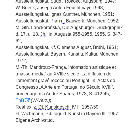
Ausstellungskat. Süddt. Rokoko, Augsburg, 1947;
W. Boeck, Joseph Anton Feuchtmayr, 1948;
Ausstellungskat. Ignaz Günther, München, 1951;
Ausstellungskat. Plan
n.
Bauwerk, München, 1952;
M.
Gfn.
Lanckorońska, Die Augsburger Druckgraphik
d. 17. u. 18.
Jh.
, in: Augusta 955-1955, 1955, S. 347-
62;
Ausstellungskat.
Kf.
Clemens August, Brühl, 1961;
Ausstellungskat. Bayern, Kunst u. Kultur, München,
1972;
M.-Th. Mandroux-França, Information artistique et
„masse-media“ au XVIIIe siècle, La diffusion de
l'ornement gravé rococo au Portugal, in: Actas do
Congresso „A Arte em Portugal no Século XVIII“,
homenagem a André Soares, 1973, S. 412-45;
ThB
(
W-Verz.
)
;
Reallex.
z.
Dt.
Kunstgesch.
IV f., 1957/59;
H. Wichmann,
Bibliogr.
d. Kunst in Bayern III, 1967. -
Eigene Archivstud.