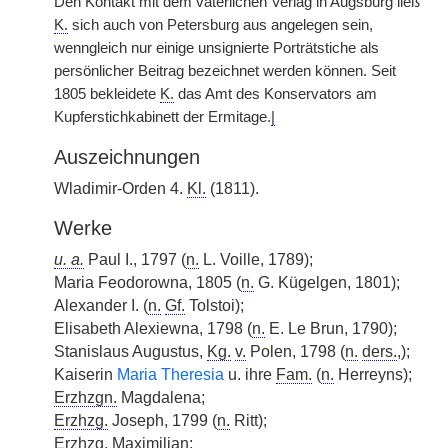
Den Kontakt mit dem väterlichen Verlag in Augsburg ließ
K.
sich auch von Petersburg aus angelegen sein,
wenngleich nur einige unsignierte Porträtstiche als
persönlicher Beitrag bezeichnet werden können. Seit
1805 bekleidete
K.
das Amt des Konservators am
Kupferstichkabinett der Ermitage.
|
Auszeichnungen
Wladimir-Orden 4.
Kl.
(1811).
Werke
u. a.
Paul I., 1797 (
n.
L. Voille, 1789);
Maria Feodorowna, 1805 (
n.
G. Kügelgen, 1801);
Alexander I. (
n.
Gf.
Tolstoi);
Elisabeth Alexiewna, 1798 (
n.
E. Le Brun, 1790);
Stanislaus Augustus,
Kg.
v.
Polen, 1798 (
n.
ders.
,);
Kaiserin
Maria Theresia
u. ihre
Fam.
(
n.
Herreyns);
Erzhzgn.
Magdalena;
Erzhzg.
Joseph, 1799 (
n.
Ritt);
Erzhzg.
Maximilian;