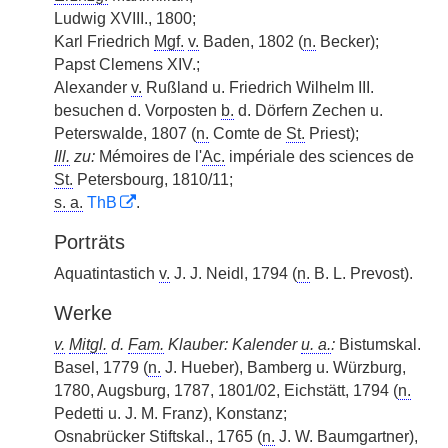
Ludwig XVIII., 1800;
Karl Friedrich
Mgf.
v.
Baden, 1802 (
n.
Becker);
Papst Clemens XIV.;
Alexander
v.
Rußland u. Friedrich Wilhelm III.
besuchen d. Vorposten
b.
d. Dörfern Zechen u.
Peterswalde, 1807 (
n.
Comte de
St.
Priest);
Ill.
zu:
Mémoires de l'
Ac.
impériale des sciences de
St.
Petersbourg, 1810/11;
s. a.
ThB
.
Porträts
Aquatintastich
v.
J. J. Neidl, 1794 (
n.
B. L. Prevost).
Werke
v.
Mitgl.
d.
Fam.
Klauber: Kalender
u. a.
:
Bistumskal.
Basel, 1779 (
n.
J. Hueber), Bamberg u. Würzburg,
1780, Augsburg, 1787, 1801/02, Eichstätt, 1794 (
n.
Pedetti u. J. M. Franz), Konstanz;
Osnabrücker Stiftskal., 1765 (
n.
J. W. Baumgartner),