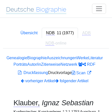
Deutsche
Biographie
Übersicht
NDB
11 (1977)
ADB
NDB
-online
Genealogie
Biographie
Auszeichnungen
Werke
Literatur
Porträts
Autor/in
Zitierweise
Netzwerk
RDF
Druckfassung
Druckvorlage
Scan
vorheriger Artikel
folgender Artikel
Klauber,
Ignaz Sebastian
Kupferstecher, Kunstverleger,
*
2.1.1753 Augsburg,
†