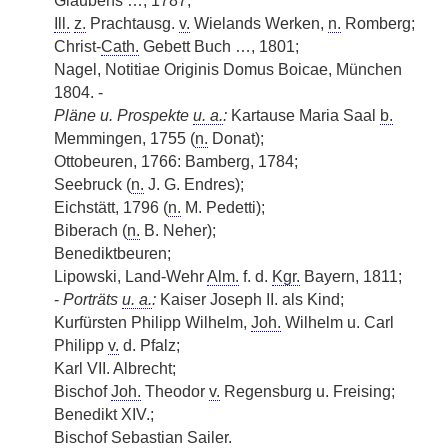
Glaubens …, 1787;
Ill.
z.
Prachtausg.
v.
Wielands Werken,
n.
Romberg;
Christ-
Cath.
Gebett Buch …, 1801;
Nagel, Notitiae Originis Domus Boicae, München
1804. -
Pläne u. Prospekte
u. a.
:
Kartause Maria Saal
b.
Memmingen, 1755 (
n.
Donat);
Ottobeuren, 1766: Bamberg, 1784;
Seebruck (
n.
J. G. Endres);
Eichstätt, 1796 (
n.
M. Pedetti);
Biberach (
n.
B. Neher);
Benediktbeuren;
Lipowski, Land-Wehr
Alm.
f. d.
Kgr.
Bayern, 1811;
-
Porträts
u. a.
:
Kaiser Joseph II. als Kind;
Kurfürsten Philipp Wilhelm,
Joh.
Wilhelm u. Carl
Philipp
v.
d. Pfalz;
Karl VII. Albrecht;
Bischof
Joh.
Theodor
v.
Regensburg u. Freising;
Benedikt XIV.;
Bischof Sebastian Sailer.