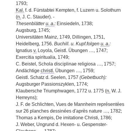
1793;
Kal.
f. d. Fürstabtei Kempten, f. Luzern u. Solothurn
(
n.
J. C. Stauder). -
Thesenblätter
u. a.
:
Einsiedeln, 1738;
Augsburg, 1745;
Universitäten Mainz, 1749, Dillingen, 1751,
Heidelberg, 1756.
Buchill. u. Kupf.folgen
u. a.
:
Ignatius
v.
Loyola, Geistl. Übungen …, 1747;
Exercitia spiritualia, 1749;
C. Beistel, Schola disciplinae religiosa …, 1757;
Andächtige
christl.
Übungen …, 1759;
Geistl. Schatz d. Seelen, 1757
(Gebetbuch):
Augsburger Passionszyklen, 1774;
Klaubersche Triumphwagen, 1772 u. 1775 (
n.
W. J.
Herreyns);
J. F. de Schlichten, Vues de Mannheim représentées
sur 26 planches dessinées d'après nature …, 1782;
Thomas a Kempis, De imitatione Christi, 1786;
J. Weber, Ungrund d. Hexen- u. Gespenster-