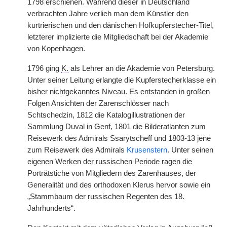
1798
|
erschienen. Während dieser in Deutschland
verbrachten Jahre verlieh man dem Künstler den
kurtrierischen und den dänischen Hofkupferstecher-Titel,
letzterer implizierte die Mitgliedschaft bei der Akademie
von Kopenhagen.
1796 ging
K.
als Lehrer an die Akademie von Petersburg.
Unter seiner Leitung erlangte die Kupferstecherklasse ein
bisher nichtgekanntes Niveau. Es entstanden in großen
Folgen Ansichten der Zarenschlösser nach
Schtschedzin, 1812 die Katalogillustrationen der
Sammlung Duval in Genf, 1801 die Bilderatlanten zum
Reisewerk des Admirals Ssarytscheff und 1803-13 jene
zum Reisewerk des Admirals
Krusenstern
. Unter seinen
eigenen Werken der russischen Periode ragen die
Porträtstiche von Mitgliedern des Zarenhauses, der
Generalität und des orthodoxen Klerus hervor sowie ein
„Stammbaum der russischen Regenten des 18.
Jahrhunderts“.