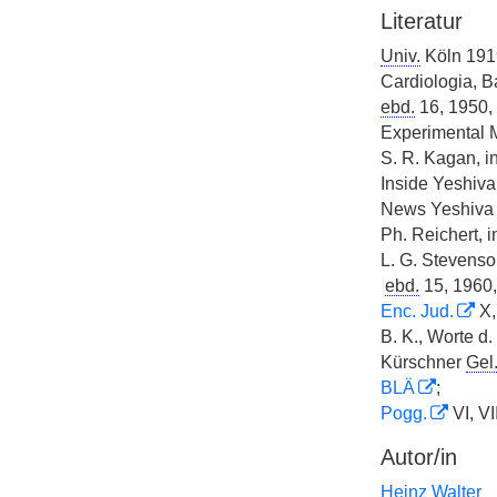
Literatur
Univ.
Köln 1919
Cardiologia, Ba
ebd.
16, 1950,
Experimental 
S. R. Kagan, in
Inside Yeshiv
News Yeshiv
Ph. Reichert, 
L. G. Stevenson
|
ebd.
15, 1960, 
Enc. Jud.
X,
B. K., Worte d
Kürschner
Gel.
BLÄ
;
Pogg.
VI, VII
Autor/in
Heinz Walter