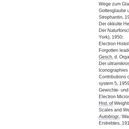
Wege zum Gla
Gottesglaube u
Strophantin, 1
Der okkulte Her
Der Naturforsc
York), 1950;
Electron Histol
Forgotten lead
Gesch.
d. Orga
Der ultramikr
Iconographies o
Contributions 
system 5, 1959
Gewichte- und
Electron Micro
Hist. of
Weights
Scales and Wei
Autobiogr.
:
Wan
Erstrebtes, 19