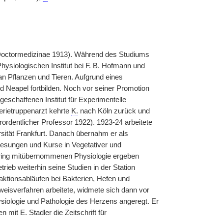
 (Doctormedizinae 1913). Während des Studiums
hysiologischen Institut bei F. B. Hofmann und
n Pflanzen und Tieren. Aufgrund eines
 Neapel fortbilden. Noch vor seiner Promotion
eschaffenen Institut für Experimentelle
terietruppenarzt kehrte
K.
nach Köln zurück und
rordentlicher Professor 1922). 1923-24 arbeitete
rsität Frankfurt. Danach übernahm er als
rlesungen und Kurse in Vegetativer und
Hering mitübernommenen Physiologie ergeben
ieb weiterhin seine Studien in der Station
ktionsabläufen bei Bakterien, Hefen und
isverfahren arbeitete, widmete sich dann vor
siologie und Pathologie des Herzens angeregt. Er
it E. Stadler die Zeitschrift für