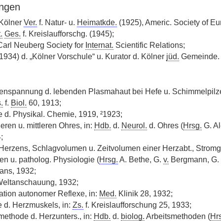
ngen
Kölner
Ver.
f. Natur- u.
Heimatkde.
(1925), Americ. Society of 
.
Ges.
f. Kreislaufforschg. (1945);
Carl Neuberg Society for
Internat.
Scientific Relations;
1934) d. „Kölner Vorschule“ u. Kurator d. Kölner
jüd.
Gemeinde.
enspannung d. lebenden Plasmahaut bei Hefe u. Schimmelpilze
.
f.
Biol.
60, 1913;
d. Physikal. Chemie, 1919, ²1923;
eren u. mittleren Ohres, in:
Hdb.
d.
Neurol.
d. Ohres (
Hrsg.
G. Al
;
Herzens, Schlagvolumen u. Zeitvolumen einer Herzabt., Stromgesc
en u. patholog. Physiologie (
Hrsg.
A. Bethe, G.
v.
Bergmann, G. 
ans, 1932;
Weltanschauung, 1932;
dation autonomer Reflexe, in:
Med.
Klinik 28, 1932;
 d. Herzmuskels, in:
Zs.
f. Kreislaufforschung 25, 1933;
nmethode d. Herzunters., in:
Hdb.
d.
biolog.
Arbeitsmethoden (
Hr