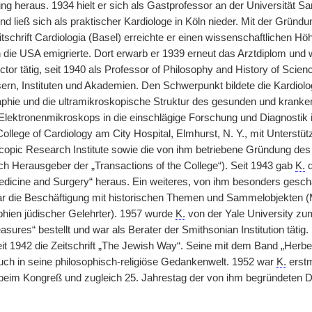
ung heraus. 1934 hielt er sich als Gastprofessor an der Universität 
d ließ sich als praktischer Kardiologe in Köln nieder. Mit der Gründu
tschrift Cardiologia (Basel) erreichte er einen wissenschaftlichen 
in die USA emigrierte. Dort erwarb er 1939 erneut das Arztdiplom und
ctor tätig, seit 1940 als Professor of Philosophy and History of Scie
rn, Instituten und Akademien. Den Schwerpunkt bildete die Kardiolo
aphie und die ultramikroskopische Struktur des gesunden und krank
Elektronenmikroskops in die einschlägige Forschung und Diagnostik i
llege of Cardiology am City Hospital, Elmhurst, N. Y., mit Unterstütz
copic Research Institute sowie die von ihm betriebene Gründung des
ch Herausgeber der „Transactions of the College“). Seit 1943 gab
K.
d
dicine and Surgery“ heraus. Ein weiteres, von ihm besonders gesc
ar die Beschäftigung mit historischen Themen und Sammelobjekten
phien jüdischer Gelehrter). 1957 wurde
K.
von der Yale University zum
ures“ bestellt und war als Berater der Smithsonian Institution tätig.
eit 1942 die Zeitschrift „The Jewish Way“. Seine mit dem Band „Herbe
auch in seine philosophisch-religiöse Gedankenwelt. 1952 war
K.
erstm
eim Kongreß und zugleich 25. Jahrestag der von ihm begründeten De