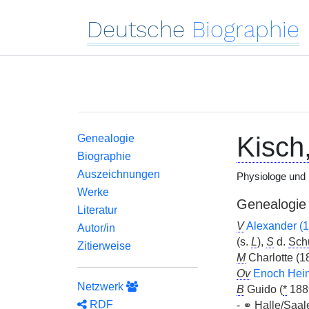
Deutsche
Biographie
Kisch
Genealogie
Biographie
Auszeichnungen
Physiologe und 
Werke
Genealogie
Literatur
V
Alexander (
Autor/in
(s.
L
),
S
d.
Schu
Zitierweise
M
Charlotte (
Ov
Enoch Hein
Netzwerk
B
Guido (
*
188
RDF
-
⚭
Halle/Saal