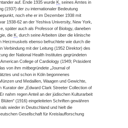
Santander auf. Ende 1935 wurde
K.
seines Amtes in
ng (1937) der zu internationaler Bedeutung
Höhepunkt, noch ehe er im Dezember 1938 mit
 war 1938-62 an der Yeshiva University, New York,
nce, später auch als Professor of Biology, daneben
gie, die
K.
durch seine Arbeiten über die klinische
en Herzmuskels ebenso befruchtete wie durch die
n Verbindung mit der Leitung (1952 Direktor) des
ung der National Health Institutes gegründeten
 American College of Cardiology (1949; Präsident
as von ihm mitbegründete „Journal of
hätztes und schon in Köln begonnenes
 (Münzen und Medaillen, Waagen und Gewichte,
 Kurator der „Edward Clark Streeter Collection of
 Er nahm regen Anteil an der jüdischen Kulturarbeit
 Blüten“ (1916) eingeleiteten Schriften gewähren
als wieder in Deutschland und hielt die
utschen Gesellschaft für Kreislaufforschung