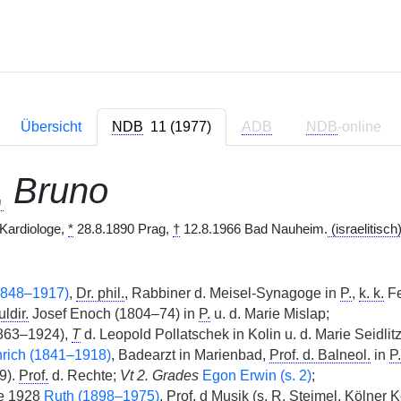
Übersicht
NDB
11 (1977)
ADB
NDB
-online
,
Bruno
Kardiologe,
*
28.8.1890 Prag,
†
12.8.1966 Bad Nauheim.
(israelitisch
1848–1917)
,
Dr. phil.
, Rabbiner d. Meisel-Synagoge in
P.
,
k. k.
Fe
ldir.
Josef Enoch (1804–74) in
P.
u. d. Marie Mislap;
1863–1924),
T
d. Leopold Pollatschek in Kolin u. d. Marie Seidlitz
rich (1841–1918)
, Badearzt in Marienbad,
Prof. d. Balneol.
in
P.
9).
Prof.
d. Rechte;
Vt 2. Grades
Egon Erwin (s. 2)
;
e 1928
Ruth (1898–1975)
.
Prof.
d Musik (s. R. Steimel, Kölner 