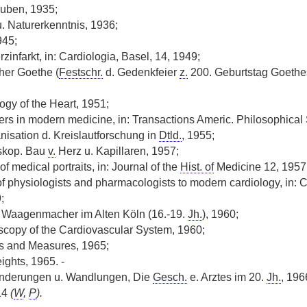
uben, 1935;
. Naturerkenntnis, 1936;
945;
zinfarkt, in: Cardiologia, Basel, 14, 1949;
her Goethe (
Festschr.
d. Gedenkfeier
z.
200. Geburtstag Goethe
ogy of the Heart, 1951;
ers in modern medicine, in: Transactions Americ. Philosophical 
nisation d. Kreislautforschung in
Dtld.
, 1955;
oskop. Bau
v.
Herz u. Kapillaren, 1957;
f medical portraits, in: Journal of the
Hist. of
Medicine 12, 1957
of physiologists and pharmacologists to modern cardiology, in: 
;
 Waagenmacher im Alten Köln (16.-19.
Jh.
), 1960;
scopy of the Cardiovascular System, 1960;
 and Measures, 1965;
ghts, 1965. -
derungen u. Wandlungen, Die
Gesch.
e. Arztes im 20.
Jh.
, 19
14
(
W
,
P
).