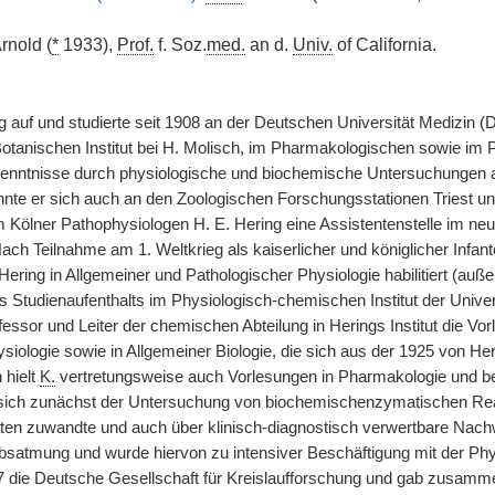
rnold (
*
1933),
Prof.
f. Soz.
med.
an d.
Univ.
of California.
 auf und studierte seit 1908 an der Deutschen Universität Medizin
Botanischen Institut bei H. Molisch, im Pharmakologischen sowie im P
 Kenntnisse durch physiologische und biochemische Untersuchungen a
nte er sich auch an den Zoologischen Forschungsstationen Triest und
 Kölner Pathophysiologen H. E. Hering eine Assistentenstelle im neug
ach Teilnahme am 1. Weltkrieg als kaiserlicher und königlicher Infan
ering in Allgemeiner und Pathologischer Physiologie habilitiert (auße
s Studienaufenthalts im Physiologisch-chemischen Institut der Unive
fessor und Leiter der chemischen Abteilung in Herings Institut die Vo
iologie sowie in Allgemeiner Biologie, die sich aus der 1925 von 
 hielt
K.
vertretungsweise auch Vorlesungen in Pharmakologie und betr
 sich zunächst der Untersuchung von biochemischenzymatischen Rea
n zuwandte und auch über klinisch-diagnostisch verwertbare Nachwe
satmung und wurde hiervon zu intensiver Beschäftigung mit der Phy
 die Deutsche Gesellschaft für Kreislaufforschung und gab zusammen m