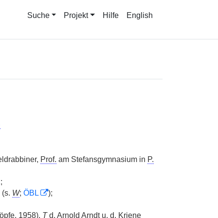
Suche
Projekt
Hilfe
English
)
ldrabbiner,
Prof.
am Stefansgymnasium in
P.
;
(s.
W
;
ÖBL
);
Köpfe, 1958),
T
d. Arnold Arndt u. d. Kriene