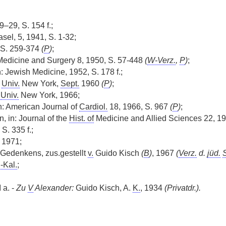
–29, S. 154 f.;
sel, 5, 1941, S. 1-32;
 S. 259-374
(
P
)
;
Medicine and Surgery 8, 1950, S. 57-448
(
W-Verz.
,
P
)
;
: Jewish Medicine, 1952, S. 178 f.;
a
Univ.
New York,
Sept.
1960
(
P
)
;
a
Univ.
New York, 1966;
in: American Journal of
Cardiol.
18, 1966, S. 967
(
P
)
;
, in: Journal of the
Hist. of
Medicine and Allied Sciences 22, 19
S. 335 f.;
 1971;
. Gedenkens, zus.gestellt
v.
Guido Kisch
(
B
)
, 1967
(
Verz.
d.
jüd.
S
-Kal.
;
 a. -
Zu
V
Alexander:
Guido Kisch, A.
K.
, 1934
(Privatdr.).