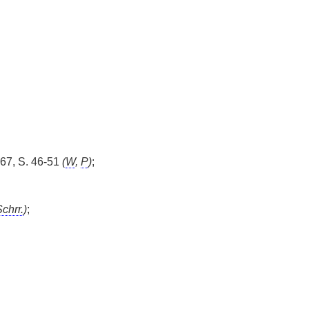
67, S. 46-51
(
W
,
P
)
;
chrr.
)
;