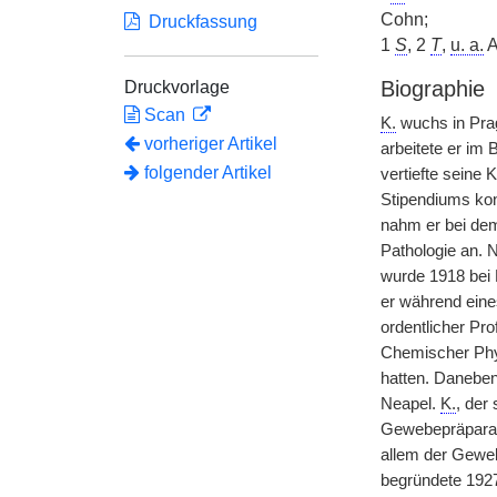
Cohn;
Druckfassung
1
S
, 2
T
,
u. a.
A
Biographie
Druckvorlage
Scan
K.
wuchs in Prag
vorheriger Artikel
arbeitete er im 
folgender Artikel
vertiefte seine
Stipendiums kon
nahm er bei dem
Pathologie an. N
wurde 1918 bei H
er während eine
ordentlicher Pro
Chemischer Phys
hatten. Daneben
Neapel.
K.
, der
Gewebepräparate
allem der Geweb
begründete 1927