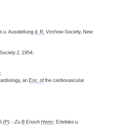
s u. Ausstellung
d. R.
Virchow-Society, New
Society 2, 1954;
;
Cardiology, an
Enc. of
the cardiovascular
66
(
P
).
-
Zu
B
Enoch
Heinr.
:
Erlebtes u.