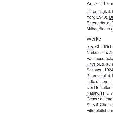
Auszeichnu
Ehrenmitgl.
d. 
York (1940),
Dt
Ehrenpräs.
d. 
Mitbegründer (
Werke
u. a.
Oberfläch
Narkose, in:
Zs
Fachausdrücke 
Physiol.
d. äuß
Schatten, 1924
Pharmakol.
d. 
Hdb.
d. normal
Der Herzaltern
Naturwiss.
u. 
Gesetz d. Irra
Spezif. Chemie
Filterblättche