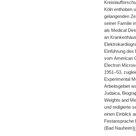
Kreislaufforsch
Köln enthoben un
gelangenden Zei
seiner Familie 
als Medical Dire
an Krankenhäuse
Elektrokardiogr
Einführung des 
vom American Co
Electron Micros
1951–53, zuglei
Experimental Me
Arbeitsgebiet w
Judaica, Biogra
Weights and Meas
und redigierte s
einen Einblick 
Festansprache b
(Bad Nauheim)
|