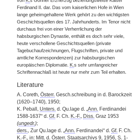
von
K.
s Gönner Erzherzog beziehungsweise Kaiser
Ferdinand II. dar. Das vom kaiserlichen Hofe in Wien
lange geheimgehaltene Werk gehört zu den wichtigsten
Geschichtsquellen des 17. Jahrhunderts. Im Tenor nicht
durchaus frei von einer Verherrlichung der
habsburgischen Dynastie, enthält es doch sehr viele,
heute verschollene Geschichtsquellen (private
Tagebuchaufzeichnungen, Flugschriften, private und
amtliche Korrespondenzen) zur habsburgischen
europäischen Diplomatie.
K.
s sehr umfangreicher
Schriftennachlaß ist heute nur mehr zum Teil erhalten.
Literature
A. Coreth,
Österr.
Gesch.schreibung in d. Barockzeit
(1620–1740), 1950;
K. Peball,
Unters.
d. Qu.lage d. „
Ann.
Ferdinandei
1588-1637“ d.
Gf.
F. Ch.
K.-F.
,
Diss.
Graz 1953
(
ungedr.
)
;
ders.
, Zur Qu.lage d. „
Ann.
Ferdinandei“ d.
Gf.
F. Ch.
K.-F.
, in:
Mitt.
d.
Österr.
Staatsarchivs 9, 1956, S. 1-