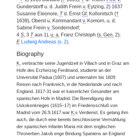
Gunderstorff u. d. Judith Freiin
v.
Eytzing, 2) 1637
Susanne Eleonore,
T
d. Ernst
Gf.
Kollonitsch (
†
1639), Oberst u. Kommandant
v.
Komorn, u. d.
Sabine Freiin
v.
Sonderndorf;
4
S
, 3
T
aus 1),
u. a.
Franz Christoph (
s. Gen.
2);
E
Ludwig Andreas (s. 2)
.
Biography
K.
verbrachte seine Jugendzeit in Villach und in Graz am
Hofe des Erzherzog Ferdinand, studierte an der
Universität Padua (1607) und unternahm bis 1609
Reisen nach Frankreich, in die Niederlande und nach
England. 1617-31 war er kaiserlicher Gesandter am
spanischen Hofe in Madrid. Die Beendigung des
Uskokenkrieges (1615–17) im Friedensschluß von
Madrid vom 26.9.1617 war
K.
s Verdienst. Es gelang ihm
auch, die durch eine bereits beschlossene Vermählung
der spanischen Infantin Maria mit dem englischen
Thronerben Jakob enge Bindung Spaniens an England