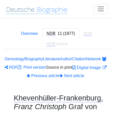
Deutsche
Biographie
Overview
NDB
11 (1977)
ADB
NDB
-online
Genealogy
Biography
Literature
Author
Citation
Network
RDF
Print version
Source in print
Digital Image
Previous article
Next article
Khevenhüller-Frankenburg,
Franz Christoph
Graf von