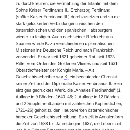
zu durchkreuzen, die Vermählung der Infantin mit dem
Sohne Kaiser Ferdinands II., Erzherzog Ferdinand
(später Kaiser Ferdinand III.) durchzusetzen und so die
stark gelockerten Verbindungen zwischen den
österreichischen und den spanischen Habsburgern
wieder zu festigen. Auch nach seiner Rückkehr aus
Spanien wurde
K.
zu verschiedenen diplomatischen
Missionen ins Deutsche Reich und nach Frankreich
verwendet. Er war seit 1621 geheimer Rat, seit 1623
Ritter vom Orden des Goldenen Vlieses und seit 1631
Obersthofmeister der Königin Maria. – Als
Geschichtsschreiber war
K.
ein bedeutender Chronist
seiner Zeit und der Diplomatie Kaiser Ferdinands II. Sein
einziges gedrucktes Werk, die „Annales Ferdinandei“ (1.
Auflage in 9 Bänden, 1640–46; 2. Auflage in 12 Bänden
und 2 Supplementbänden mit zahlreichen Kupferstichen,
1721–26) gehört zu den Hauptwerken österreichischer
barocker Geschichtsschreibung. Es stellt in Annalenform
die Zeit von 1588 bis Jahresbeginn 1637, die Lebenszeit