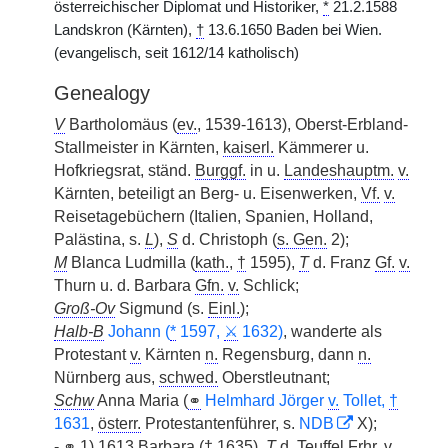
österreichischer Diplomat und Historiker,
*
21.2.1588
Landskron (Kärnten),
†
13.6.1650 Baden bei Wien.
(evangelisch, seit 1612/14 katholisch)
Genealogy
V
Bartholomäus (
ev.
, 1539-1613), Oberst-Erbland-
Stallmeister in Kärnten,
kaiserl.
Kämmerer u.
Hofkriegsrat, ständ.
Burggf.
in u.
Landeshauptm.
v.
Kärnten, beteiligt an Berg- u. Eisenwerken,
Vf.
v.
Reisetagebüchern (Italien, Spanien, Holland,
Palästina, s.
L
),
S
d. Christoph (
s. Gen.
2);
M
Blanca Ludmilla (
kath.
,
†
1595),
T
d. Franz
Gf.
v.
Thurn u. d. Barbara
Gfn.
v.
Schlick;
Groß-Ov
Sigmund (s.
Einl.
);
Halb-B
Johann (
*
1597,
⚔
1632)
, wanderte als
Protestant
v.
Kärnten
n.
Regensburg, dann
n.
Nürnberg aus,
schwed.
Oberstleutnant;
Schw
Anna Maria (
⚭
Helmhard Jörger
v.
Tollet,
†
1631
,
österr.
Protestantenführer, s.
NDB
X);
-
⚭
1) 1613 Barbara (
†
1635),
T
d. Teuffel
Frhr.
v.