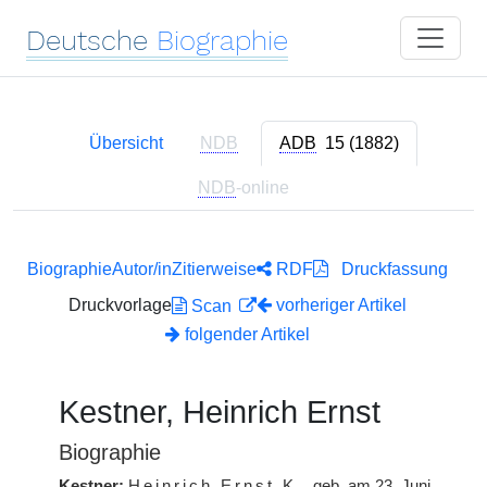
Deutsche
Biographie
Übersicht
NDB
ADB
15 (1882)
NDB
-online
Biographie
Autor/in
Zitierweise
RDF
Druckfassung
Druckvorlage
vorheriger Artikel
Scan
folgender Artikel
Kestner, Heinrich Ernst
Biographie
Kestner:
Heinrich Ernst
K.
, geb. am 23. Juni