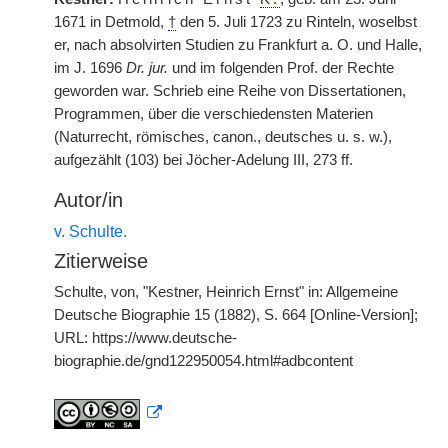
1671 in Detmold,
†
den 5. Juli 1723 zu Rinteln, woselbst
er, nach absolvirten Studien zu Frankfurt a. O. und Halle,
im J. 1696
Dr. jur.
und im folgenden Prof. der Rechte
geworden war. Schrieb eine Reihe von Dissertationen,
Programmen, über die verschiedensten Materien
(Naturrecht, römisches, canon., deutsches u. s. w.),
aufgezählt (103) bei Jöcher-Adelung III, 273 ff.
Autor/in
v. Schulte.
Zitierweise
Schulte, von, "Kestner, Heinrich Ernst" in: Allgemeine
Deutsche Biographie 15 (1882), S. 664 [Online-Version];
URL: https://www.deutsche-
biographie.de/gnd122950054.html#adbcontent