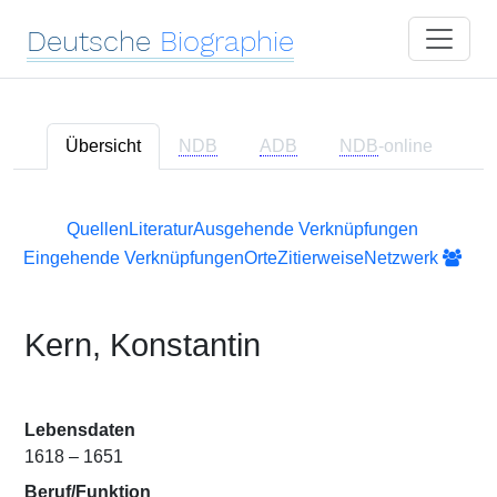
Deutsche
Biographie
Übersicht
NDB
ADB
NDB
-online
Quellen
Literatur
Ausgehende Verknüpfungen
Eingehende Verknüpfungen
Orte
Zitierweise
Netzwerk
Kern, Konstantin
Lebensdaten
1618 – 1651
Beruf/Funktion