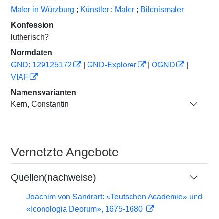
Maler in Würzburg
;
Künstler
;
Maler
;
Bildnismaler
Konfession
lutherisch?
Normdaten
GND: 129125172
|
GND-Explorer
|
OGND
|
VIAF
Namensvarianten
Kern, Constantin
Vernetzte Angebote
Quellen(nachweise)
Joachim von Sandrart: «Teutschen Academie» und
«Iconologia Deorum», 1675-1680