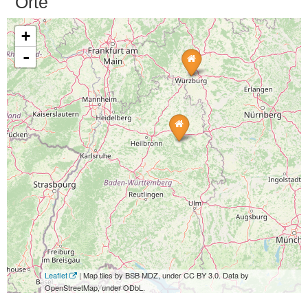
Orte
+
-
Leaflet
| Map tiles by BSB MDZ, under CC BY 3.0. Data by
OpenStreetMap, under ODbL.