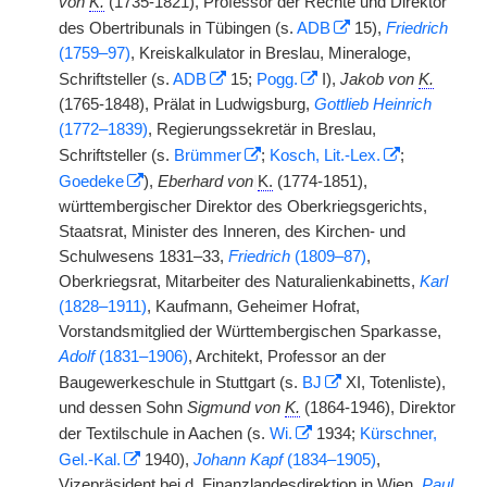
von
K.
(1735-1821), Professor der Rechte und Direktor
des Obertribunals in Tübingen (s.
ADB
15),
Friedrich
(1759–97)
, Kreiskalkulator in Breslau, Mineraloge,
Schriftsteller (s.
ADB
15;
Pogg.
I),
Jakob von
K.
(1765-1848), Prälat in Ludwigsburg,
Gottlieb Heinrich
(1772–1839)
, Regierungssekretär in Breslau,
Schriftsteller (s.
Brümmer
;
Kosch, Lit.-Lex.
;
Goedeke
),
Eberhard von
|
K.
(1774-1851),
württembergischer Direktor des Oberkriegsgerichts,
Staatsrat, Minister des Inneren, des Kirchen- und
Schulwesens 1831–33,
Friedrich
(1809–87)
,
Oberkriegsrat, Mitarbeiter des Naturalienkabinetts,
Karl
(1828–1911)
, Kaufmann, Geheimer Hofrat,
Vorstandsmitglied der Württembergischen Sparkasse,
Adolf
(1831–1906)
, Architekt, Professor an der
Baugewerkeschule in Stuttgart (s.
BJ
XI, Totenliste),
und dessen Sohn
Sigmund von
K.
(1864-1946), Direktor
der Textilschule in Aachen (s.
Wi.
1934;
Kürschner,
Gel.-Kal.
1940),
Johann Kapf
(1834–1905)
,
Vizepräsident bei d. Finanzlandesdirektion in Wien,
Paul