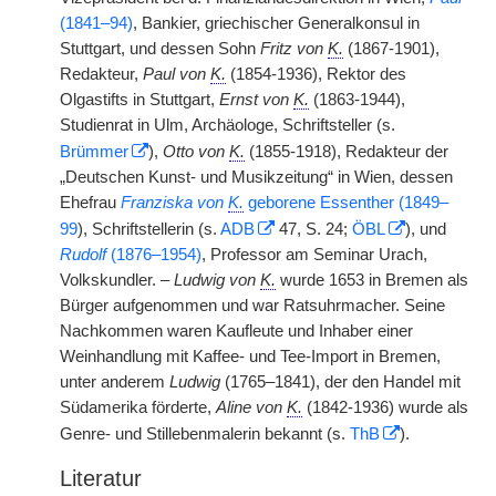
(1841–94)
, Bankier, griechischer Generalkonsul in
Stuttgart, und dessen Sohn
Fritz von
K.
(1867-1901),
Redakteur,
Paul von
K.
(1854-1936), Rektor des
Olgastifts in Stuttgart,
Ernst von
K.
(1863-1944),
Studienrat in Ulm, Archäologe, Schriftsteller (s.
Brümmer
),
Otto von
K.
(1855-1918), Redakteur der
„Deutschen Kunst- und Musikzeitung“ in Wien, dessen
Ehefrau
Franziska von
K.
geborene Essenther (1849–
99
), Schriftstellerin (s.
ADB
47, S. 24;
ÖBL
), und
Rudolf
(1876–1954)
, Professor am Seminar Urach,
Volkskundler. –
Ludwig von
K.
wurde 1653 in Bremen als
Bürger aufgenommen und war Ratsuhrmacher. Seine
Nachkommen waren Kaufleute und Inhaber einer
Weinhandlung mit Kaffee- und Tee-Import in Bremen,
unter anderem
Ludwig
(1765–1841), der den Handel mit
Südamerika förderte,
Aline von
K.
(1842-1936) wurde als
Genre- und Stillebenmalerin bekannt (s.
ThB
).
Literatur