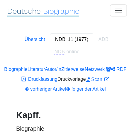
Deutsche
Biographie
Übersicht
NDB
11 (1977)
ADB
NDB
-online
Biographie
Literatur
Autor/in
Zitierweise
Netzwerk
RDF
Druckfassung
Druckvorlage
Scan
vorheriger Artikel
folgender Artikel
Kapff.
Biographie