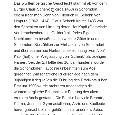
Das württembergische Geschlecht stammt ab von dem
Bürger Claus Schenk (
†
circa 1463) in Schorndorf,
einem illegitimen Sohn von Friedrich III. Schenk von
Limpurg (1362–1414). Claus Schenk kaufte 1435 von
den Schenken von Limpurg deren Hof Kapff (Gemeinde
Vordersteinenberg bei Gaildorf) als freies Eigen, seine
Nachkommen besaßen auch weitere Güter in und um
Schorndorf. Sie zählten zur Ehrbarkeit von Schorndorf
und übernahmen die Herkunftsbezeichnung „vom/von“
Kapff(hof) unter Weglassung von „Schenk“ als adeligen
Namen. Seit der 2. Hälfte des 16. Jahrhunderts wurde
die Schorndorfer Hauptlinie unbestritten zum Adel
gerechnet. Wirtschaftliche Rückschläge nach dem
30jährigen Krieg ließen die Führung des Prädikats ruhen.
Erst um 1900 wurde mehreren Angehörigen die
württembergische Erlaubnis zur Führung des alten
ererbten Adels gestattet. Die Familie hat viele Beamte,
Pfarrer, Juristen, Gymnasiallehrer, Ärzte und Kaufleute
hervorgebracht. Zu ihr gehören unter anderem:
Jakob