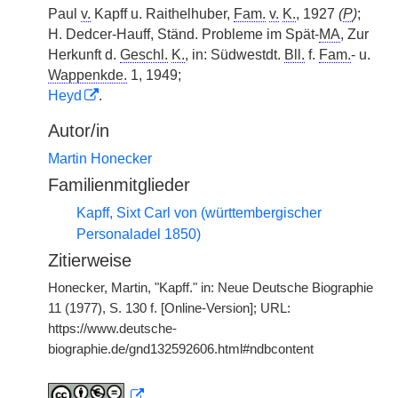
Paul
v.
Kapff u. Raithelhuber,
Fam.
v.
K.
, 1927
(
P
)
;
H. Dedcer-Hauff, Ständ. Probleme im Spät-
MA
, Zur
Herkunft d.
Geschl.
K.
, in: Südwestdt.
Bll.
f.
Fam.
- u.
Wappenkde.
1, 1949;
Heyd
.
Autor/in
Martin Honecker
Familienmitglieder
Kapff, Sixt Carl von (württembergischer
Personaladel 1850)
Zitierweise
Honecker, Martin, "Kapff." in: Neue Deutsche Biographie
11 (1977), S. 130 f. [Online-Version]; URL:
https://www.deutsche-
biographie.de/gnd132592606.html#ndbcontent