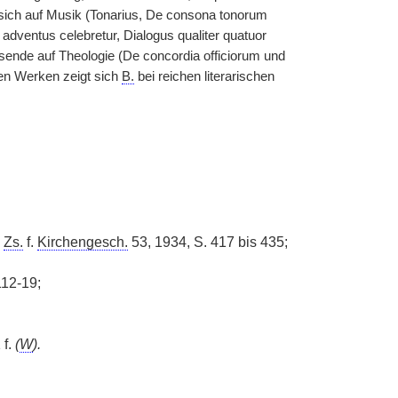
n sich auf Musik (Tonarius, De consona tonorum
 adventus celebretur, Dialogus qualiter quatuor
sende auf Theologie (De concordia officiorum und
len Werken zeigt sich
B.
bei reichen literarischen
:
Zs.
f.
Kirchengesch.
53, 1934, S. 417 bis 435;
112-19;
 f.
(
W
).