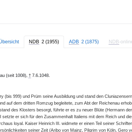
Übersicht
NDB
2 (1955)
ADB
2 (1875)
NDB
-onlin
au (seit 1008),
†
7.6.1048.
eury (bis 999) und Prüm seine Ausbildung und stand den Cluniazensern 
nd auf dem dritten Romzug begleitete, zum Abt der Reichenau erhoben
lstand des Klosters besorgt, führte er es zu neuer Blüte (Hermann
I setzte er sich für den Zusammenhalt Italiens mit dem Reich und die
rchaus loyal. Kaiser Heinrich III. widmete er einen Teil seiner Schrifte
rsönlichkeiten seiner Zeit (Aribo von Mainz, Pilgrim von Köln, Gero