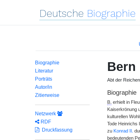
Deutsche
Biographie
Bern
Biographie
Literatur
Porträts
Abt der Reichen
Autor/in
Biographie
Zitierweise
B.
erhielt in Fl
Kaiserkrönung u
Netzwerk
kulturellen Woh
RDF
Tode Heinrichs I
Druckfassung
zu
Konrad II.
du
bedeutenden
|
Pe