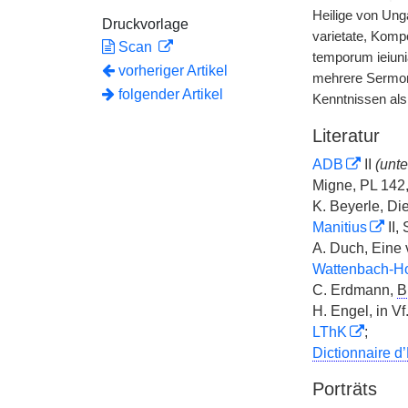
Heilige von Ung
Druckvorlage
varietate, Kompo
Scan
temporum ieiun
vorheriger Artikel
mehrere Sermone)
folgender Artikel
Kenntnissen als
Literatur
ADB
II
(unte
Migne, PL 142, 
K. Beyerle, Di
Manitius
II, 
A. Duch, Eine 
Wattenbach-H
C. Erdmann,
B
H. Engel, in Vf
LThK
;
Dictionnaire d
Porträts