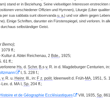
arn) stand er in Beziehung. Seine vielseitigen Interessen erstreckte
sitionen verschiedener Offizien und Hymnen), Liturgie (Liber qualiter
ia per sua sabbata sunt observanda
u. a.
) und vor allem gegen Leben
. Einige Schriften, darunter ein Fürstenspiegel, sind verloren. In al
 durchaus selbständiger Geist.
r Berno)
;
1079 ff.;
e Kultur d. Abtei Reichenau, 2
Bde.
, 1925;
S. 61 ff.;
verlorene
Hs.
d.
Schrr.
B.
s
v.
R. in d. Magdeburger Centurien, in
oltzmann
I, S. 228 f.;
.
v.
R. u.
Heinr.
III., in:
F z.
polit.
Ideenwelt d. Früh-
MA
, 1951, S. 
.-Lex. d. MA I,
Sp.
204 ff.;
’Histoire et de Géographie Ecclésiastiques
VIII, 1935,
Sp.
861